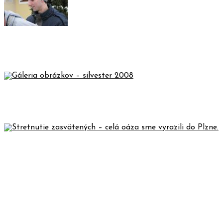
PROGRAM SILVESTRA 2007 PRE
MLADÝCH V SKLENOM
GÁLERIA OBRÁZKOV – SILVESTER
2008
STRETNUTIE ZASVÄTENÝCH – CELÁ
OÁZA SME VYRAZILI DO PLZNE.
REALIZÁCIA PLATBY – KURZ NOVÝ
ŽIVOT (FILIP) /// 17.-19.04.2026