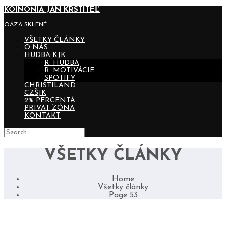
KOINONIA JÁN KRSTITEĽ
OÁZA SKLENÉ
VŠETKY ČLÁNKY
O NÁS
HUDBA KJK
R: HUDBA
R: MOTIVÁCIE
SPOTIFY
CHRISTILAND
CZŠJK
2% PERCENTÁ
PRIVAT ZÓNA
KONTAKT
VŠETKY ČLÁNKY
Home
Všetky články
Page 53