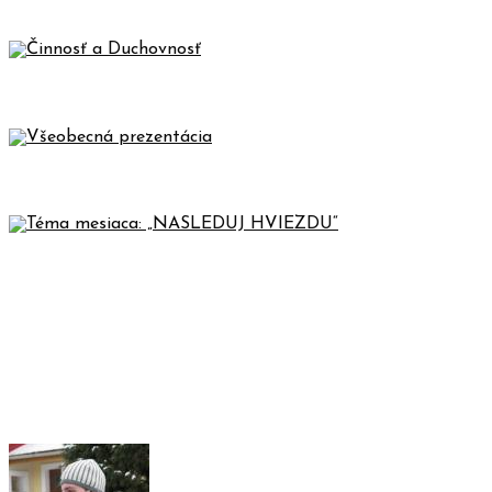
EKONOMIKA, VEDENIE A ZNAK
ČINNOSŤ A DUCHOVNOSŤ
VŠEOBECNÁ PREZENTÁCIA
TÉMA MESIACA: „NASLEDUJ
HVIEZDU“
REALIZÁCIA PLATBY – SLÁVENIE
VEĽKEJ NOCI 18.-20.04.2025