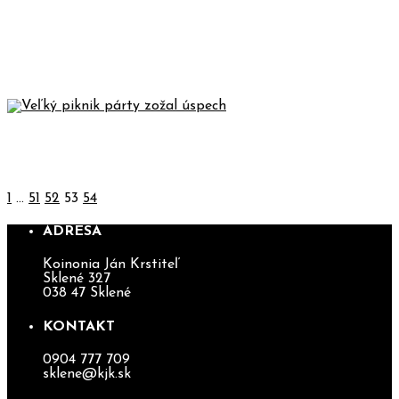
REALIZÁCIA PLATBY – SLÁVENIE
VEĽKEJ NOCI /// 03.-05. 04.2026
VEĽKÝ PIKNIK PÁRTY ZOŽAL
ÚSPECH
1
…
51
52
53
54
ADRESA
Koinonia Ján Krstiteľ
Sklené 327
038 47 Sklené
KONTAKT
0904 777 709
sklene@kjk.sk