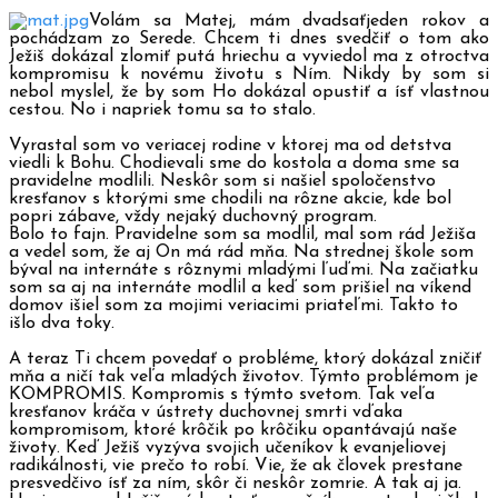
Volám sa Matej, mám dvadsaťjeden rokov a
pochádzam zo Serede. Chcem ti dnes svedčiť o tom ako
Ježiš dokázal zlomiť putá hriechu a vyviedol ma z otroctva
kompromisu k novému životu s Ním. Nikdy by som si
nebol myslel, že by som Ho dokázal opustiť a ísť vlastnou
cestou. No i napriek tomu sa to stalo.
Vyrastal som vo veriacej rodine v ktorej ma od detstva
viedli k Bohu. Chodievali sme do kostola a doma sme sa
pravidelne modlili. Neskôr som si našiel spoločenstvo
kresťanov s ktorými sme chodili na rôzne akcie, kde bol
popri zábave, vždy nejaký duchovný program.
Bolo to fajn. Pravidelne som sa modlil, mal som rád Ježiša
a vedel som, že aj On má rád mňa. Na strednej škole som
býval na internáte s rôznymi mladými ľuďmi. Na začiatku
som sa aj na internáte modlil a keď som prišiel na víkend
domov išiel som za mojimi veriacimi priateľmi. Takto to
išlo dva toky.
A teraz Ti chcem povedať o probléme, ktorý dokázal zničiť
mňa a ničí tak veľa mladých životov. Týmto problémom je
KOMPROMIS. Kompromis s týmto svetom. Tak veľa
kresťanov kráča v ústrety duchovnej smrti vďaka
kompromisom, ktoré krôčik po krôčiku opantávajú naše
životy. Keď Ježiš vyzýva svojich učeníkov k evanjeliovej
radikálnosti, vie prečo to robí. Vie, že ak človek prestane
presvedčivo ísť za ním, skôr či neskôr zomrie. A tak aj ja.