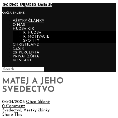
KOINONIA JÁN KRSTITEĽ
OÁZA SKLENÉ
VŠETKY ČLÁNKY
O NÁS
HUDBA KJK
R: HUDBA
R: MOTIVÁCIE
SPOTIFY
CHRISTILAND
CZŠJK
2% PERCENTÁ
PRIVAT ZÓNA
KONTAKT
MATEJ A JEHO
SVEDECTVO
04/04/2008
Oáza Sklené
0 Comment
Svedectvá
,
Všetky články
Share This