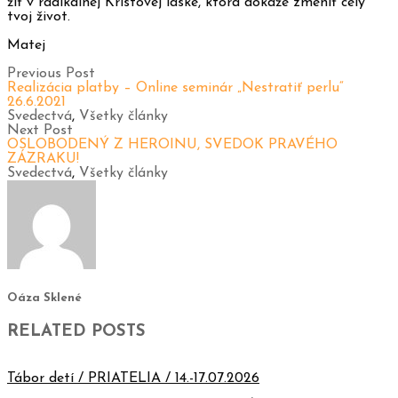
žiť v radikálnej Kristovej láske, ktorá dokáže zmeniť celý
tvoj život.
Matej
Previous Post
Realizácia platby – Online seminár „Nestratiť perlu“
26.6.2021
Svedectvá
,
Všetky články
Next Post
OSLOBODENÝ Z HEROINU, SVEDOK PRAVÉHO
ZÁZRAKU!
Svedectvá
,
Všetky články
Oáza Sklené
RELATED POSTS
Tábor detí / PRIATELIA / 14.-17.07.2026