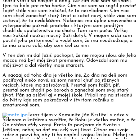
snažiť vrátiť sa naspäť k Bohu. Ale čím viac som sa snažil,
tým to bolo pre mňa horšie. Čím viac som sa snažil prestať
fajčiť stále viac som zakúšal, že to nezvládnem. Čím viac
som chcel zanechať starý život a začať nový, stále viac som
zisťoval, že to nedokážem. Nakoniec ma úplne unaveného a
vyčerpaného pozvali priatelia s ktorými som predtým
chodil do spoločenstva na chatu. Tam som počas Veľkej
noci zakúsil naozaj mocný Boží dotyk. V mojom srdci som
pocítil jeho prítomnosť a vedel som, že ma neodsudzuje, a
že ma znovu volá, aby som šiel za ním.
V ten deň mi dal Ježiš pochopiť, že nie mojou silou, ale Jeho
mocou má byť môj život premenený. Odovzdal som mu
môj život a dal všetky moje starosti.
A naozaj od toho dňa je všetko iné. Zo dňa na deň som
pociťoval niečo nové: už som nemal chuť po rôznych
veciach, ktoré ma zotročovali. Prestal som fajčiť, piť,
prestal som chodiť po baroch a zanechal som svoj starý
život. Pán sa oslávil aj v mojej škole. Prijali ma na strednú
do Nitry kde som pokračoval v štvrtom ročníku a
zmaturoval som.
Teraz žijem v Komunite Ján Krstiteľ v oáze v
Sklenom a každému svedčím, že Bohu je všetko možné, a že
On ostáva vždy verný. Preto ťa pozývam do života s
Ježišom, neboj sa dať mu celý svoj život. Otvor mu svoje
srdce a pozvi ho, aby ti ho naplnil svojou láskou. Neboj sa