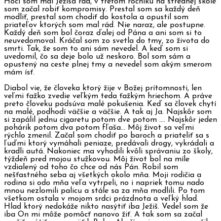
Hoci som mal Ježiša rád, v treťom ročníku na strednej škole
som začal robiť kompromisy. Prestal som sa každý deň
modliť, prestal som chodiť do kostola a opustil som
priateľov ktorých som mal rád. Nie naraz, ale postupne.
Každý deň som bol čoraz ďalej od Pána a ani som si to
neuvedomoval. Kráčal som zo svetla do tmy, zo života do
smrti. Tak, že som to ani sám nevedel. A keď som si
uvedomil, čo sa deje bolo už neskoro. Bol som sám a
opustený na ceste plnej tmy a nevedel som akým smerom
mám ísť.
Diabol vie, že človeka ktorý žije v Božej prítomnosti, len
veľmi ťažko zvedie veľkým teda ťažkým hriechom. A práve
preto človeku podsúva malé pokušenia. Keď sa človek chytí
na malé, podhodí väčšie a väčšie. A tak aj Ja. Najskôr som
si zapálil jednu cigaretu potom dve potom …. Najskôr jeden
pohárik potom dva potom fľaša… Môj život sa veľmi
rýchlo zmenil. Začal som chodiť po baroch a priateliť sa s
ľuďmi ktorý vymáhali peniaze, predávali drogy, vykrádali a
kradli autá. Nakoniec ma vyhodili kvôli správaniu zo školy,
týždeň pred mojou stužkovou. Môj život bol na míle
vzdialený od toho čo chce od nás Pán. Robil som
nešťastného seba aj všetkých okolo mňa. Moji rodičia a
rodina si odo mňa veľa vytrpeli, no i napriek tomu nado
mnou nezlomili palicu a stále sa za mňa modlili. Po tom
všetkom ostala v mojom srdci prázdnota a veľký hlad.
Hlad ktorý nedokáže nikto nasýtiť iba Ježiš. Vedel som že
iba On mi môže pomôcť nanovo žiť. A tak som sa začal