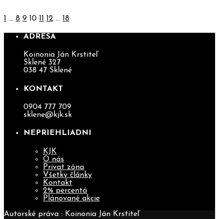
1
…
8
9
10
11
12
…
18
ADRESA
Koinonia Ján Krstiteľ
Sklené 327
038 47 Sklené
KONTAKT
0904 777 709
sklene@kjk.sk
NEPRIEHLIADNI
KJK
O nás
Privat zóna
Všetky články
Kontakt
2% percentá
Plánované akcie
Autorské práva : Koinonia Ján Krstiteľ