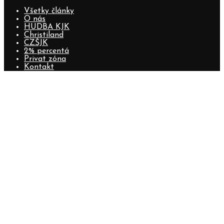
Všetky články
O nás
HUDBA KJK
Christiland
CZŠJK
2% percentá
Privat zóna
Kontakt