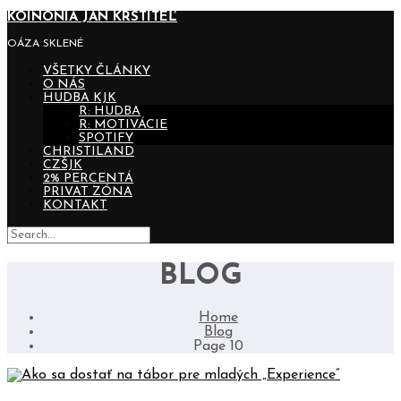
KOINONIA JÁN KRSTITEĽ
OÁZA SKLENÉ
VŠETKY ČLÁNKY
O NÁS
HUDBA KJK
R: HUDBA
R: MOTIVÁCIE
SPOTIFY
CHRISTILAND
CZŠJK
2% PERCENTÁ
PRIVAT ZÓNA
KONTAKT
BLOG
Home
Blog
Page 10