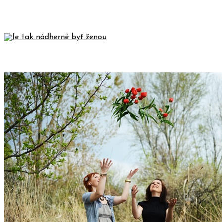
AKO SA DOSTAŤ NA TÁBOR PRE
MLADÝCH „EXPERIENCE“
JE TAK NÁDHERNÉ BYŤ ŽENOU