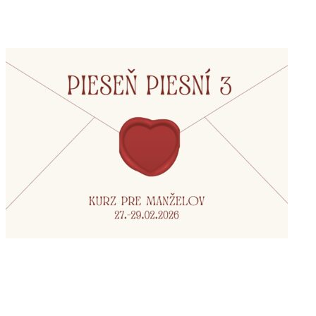
CHVÁLY Z OÁZY SKLENÉ
PIESEŇ PIESNÍ 3 / KURZ PRE
MANŽELOV / 27.-29.02.2026