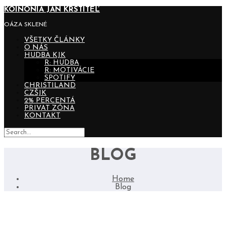
KOINONIA JÁN KRSTITEĽ
OÁZA SKLENÉ
VŠETKY ČLÁNKY
O NÁS
HUDBA KJK
R: HUDBA
R: MOTIVÁCIE
SPOTIFY
CHRISTILAND
CZŠJK
2% PERCENTÁ
PRIVAT ZÓNA
KONTAKT
BLOG
Home
Blog
TÁBOR DETÍ / PRIATELIA /