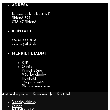
ADRESA
Koinonia Ján Krstiteľ
Sklené 327
038 47 Sklené
KONTAKT
0904 777 709
sklene@kjk.sk
NEPRIEHLIADNI
KJK
O nás
Privat zóna
Všetky články
Kontakt
2% percentá
Plánované akcie
Autorské práva : Koinonia Ján Krstiteľ
Všetky články
O nás
HUDBA KJK