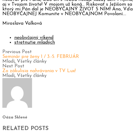
aj v Tvojom živote! V mojom už koná… Riskovať s Ježišom sa 
ktorý mi Pán dal je NEOBYČAJNÝ ŽIVOT S NÍM! Áno, Vďa
NEOBYČAJNEJ Komunite v NEOBYČAJNOM Povolaní….
Miroslava Valková
neobyčajný víkend
stretnutie mladých
Previous Post
Seminár pre ženy 1 / 3.-5. FEBRUÁR
Mladí
,
Všetky články
Next Post
Zo zákulisia nahrávania v TV Lux!
Mladí
,
Všetky články
Oáza Sklené
RELATED POSTS