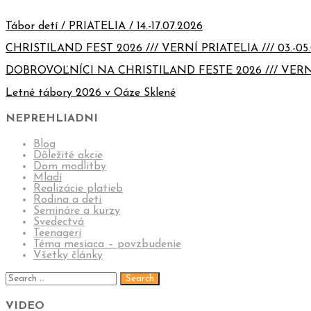
Tábor detí / PRIATELIA / 14.-17.07.2026
CHRISTILAND FEST 2026 /// VERNÍ PRIATELIA /// 03.-05.
DOBROVOĽNÍCI NA CHRISTILAND FESTE 2026 /// VERN
Letné tábory 2026 v Oáze Sklené
NEPREHLIADNI
Blog
Dôležité akcie
Dom modlitby
Mladí
Realizácie platieb
Rodina a deti
Semináre a kurzy
Svedectvá
Teenageri
Téma mesiaca – povzbudenie
Všetky články
VIDEO