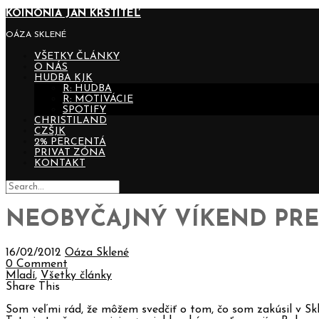
KOINONIA JÁN KRSTITEĽ
OÁZA SKLENÉ
VŠETKY ČLÁNKY
O NÁS
HUDBA KJK
R: HUDBA
R: MOTIVÁCIE
SPOTIFY
CHRISTILAND
CZŠJK
2% PERCENTÁ
PRIVAT ZÓNA
KONTAKT
NEOBYČAJNÝ VÍKEND PR
16/02/2012
Oáza Sklené
0 Comment
Mladí
,
Všetky články
Share This
Som veľmi rád, že môžem svedčiť o tom, čo som zakúsil v