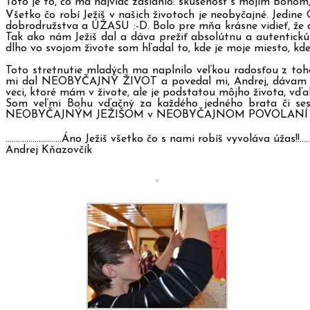
Toto je to, čo ma najviac zasiahlo: skúsenosť s mojím Boho
Všetko čo robí Ježiš v našich životoch je neobyčajné. Jedin
dobrodružstva a ÚŽASU :-D. Bolo pre mňa krásne vidieť, že d
Tak ako nám Ježiš dal a dáva prežiť absolútnu a autentick
dlho vo svojom živote som hľadal to, kde je moje miesto, kd
Toto stretnutie mladých ma naplnilo veľkou radosťou z
mi dal NEOBYČAJNÝ ŽIVOT a povedal mi, Andrej, dávam ti
veci, ktoré mám v živote, ale je podstatou môjho života, vď
Som veľmi Bohu vďačný za každého jedného brata či ses
NEOBYČAJNÝM JEŽIŠOM v NEOBYČAJNOM POVOLANÍ Jána Kr
………………………Áno Ježiš všetko čo s nami robíš vyvoláva úžas!!……
Andrej Kňazovčík