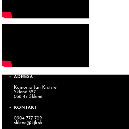
ADRESA
Koinonia Ján Krstiteľ
Sklené 327
038 47 Sklené
KONTAKT
0904 777 709
sklene@kjk.sk