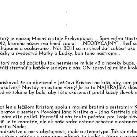
ý je naozaj Mocný a stále Prekvapujúci… . Som veľmi šťastná
a 2012, ktorého názov ma hneď zaujal – „NEOBYČAJNÝ“ . Keď so
je chápanie a očakávanie . Náš BOH sa mi chcel dať zakúsiť
šky a svedectvá Maťky a Ľudky, boli toho nástrojmi .
a od počiatku tak nesmierne miluje <3 a naveky bude, ako 
a túži stretnúť s každým jedným z nás. ON spraví aj milión k
skoval, že sa obetoval v Ježišovi Kristovi na kríži, aby s
čokoľvek!!! Navždy mi ostane verný! Je to tá NAJKRAJŠIA skúse
jediné želanie by bolo, aby túto skúsenosť prežil každý človek
ť len s Ježišom Kristom spolu s mojimi bratmi a sestrami v 
h bratov a sestier v Povolaní Jána Krstiteľa – Jána Krstiteľa 
nám ešte pošleš. Poznačil si nás touto pečaťou pre Tvoje slávn
nčiť…je to maratón, ale ak naše srdce ostane ochotné a ostan
nosť a Nádej…
odružstve a nie v obyčajnosti, nude a stereotype…Tak sa neboj 
ímaj výzvy s vášňou a som presvedčená, že budeš v úžase a ro