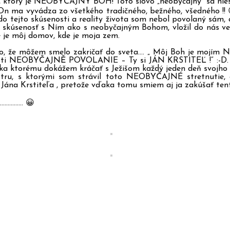
m, ktorý je NEOBYČAJNÝ BOH! Toto slovo „neobyčajný“ sa nies
e On ma vyvádza zo všetkého tradičného, bežného, všedného !! 
o tejto skúsenosti a reality života som nebol povolaný sám, a
ú skúsenosť s Ním ako s neobyčajným Bohom, vložil do nás ve
e je môj domov, kde je moja zem.
 toho, že môžem smelo zakričať do sveta…. „ Môj Boh je
 NEOBYČAJNĚ POVOLANIE – Ty si JÁN KRSTITEĽ !“ :-D. Prež
aka ktorému dokážem kráčať s Ježišom každý jeden deň svojho 
tru, s ktorými som strávil toto NEOBYČAJNÉ stretnutie, 
stiteľa , pretože vďaka tomu smiem aj ja zakúšať te
………….. 😀