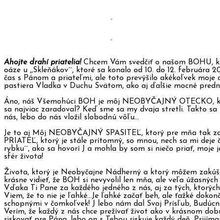
Ahojte drahí priatelia!
Chcem Vám svedčiť o našom BOHU, ktor
oáze u ,,Skleňákov´´, ktoré sa konalo od 10. do 12. február
čas s Pánom a priateľmi, ale toto prevýšilo akékoľvek mo
pastiera Vladka v Duchu Svätom, ako aj ďalšie mocné predná
Áno, náš Všemohúci BOH je môj NEOBYČAJNÝ OTECKO, ktorý m
sa najviac zaradoval? Keď sme sa my dvaja stretli. Takto s
nás, lebo do nás vložil slobodnú vôľu…
Je to aj Môj NEOBYČAJNÝ SPASITEĽ, ktorý pre mňa tak zari
PRIATEĽ, ktorý je stále prítomný, so mnou, nech sa mi deje 
rybku´´, ako sa hovorí J a mohla by som si niečo priať, moje 
sfér života!
Života, ktorý je Neobyčajne Nádherný a ktorý môžem zakúša
krásne vidieť, že BOH si nevyvolil len mňa, ale veľa úžasnýc
Vďaka Ti Pane za každého jedného z nás, aj za tých, ktorých 
Viem, že to nie je ľahké…Je ľahké začať beh, ale ťažké doko
schopnými v čomkoľvek! J lebo nám dal Svoj Prísľub, Budúc
Verím, že každý z nás chce prežívať život ako v krásnom dobr
riskovať pre Pána, lebo on s Tebou riskuje každý deň. Prij