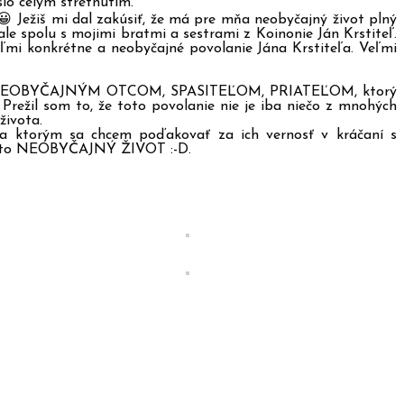
lo celým stretnutím.
😀 Ježiš mi dal zakúsiť, že má pre mňa neobyčajný život plný
le spolu s mojimi bratmi a sestrami z Koinonie Ján Krstiteľ.
ľmi konkrétne a neobyčajné povolanie Jána Krstiteľa. Veľmi
 mojím NEOBYČAJNÝM OTCOM, SPASITEĽOM, PRIATEĽOM, ktorý
il som to, že toto povolanie nie je iba niečo z mnohých
života.
a ktorým sa chcem poďakovať za ich vernosť v kráčaní s
nto NEOBYČAJNÝ ŽIVOT :-D.