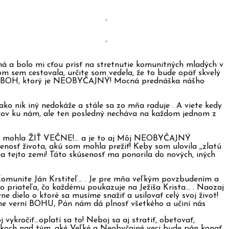
 a bolo mi cťou prísť na stretnutie komunitných mladých v
m sem cestovala, určite som vedela, že to bude opäť skvelý
 ako BOH, ktorý je NEOBYČAJNÝ! Mocná prednáška nášho
nik iný nedokáže a stále sa zo mňa raduje . A viete kedy
rokov ku nám, ale ten posledný necháva na každom jednom z
om ja mohla ŽIŤ VEČNE!… a je to aj Môj NEOBYČAJNÝ
nosť života, akú som mohla prežiť! Keby som ulovila ,,zlatú
 na tejto zemi! Táto skúsenosť ma ponorila do nových, iných
Komunite Ján Krstiteľ… . Je pre mňa veľkým povzbudením a
ako priateľa, čo každému poukazuje na Ježiša Krista… . Naozaj
e dielo o ktoré sa musíme snažiť a usilovať celý svoj život!
eme verní BOHU, Pán nám dá plnosť všetkého a učiní nás
vykročiť…oplatí sa to! Neboj sa aj stratiť, obetovať,
zpakoch nad tým, aké Veľké a Neobyčajné veci bude pán konať