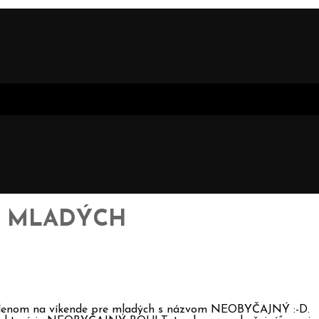
E MLADÝCH
 Sklenom na víkende pre mladých s názvom NEOBYČAJNÝ :-D.