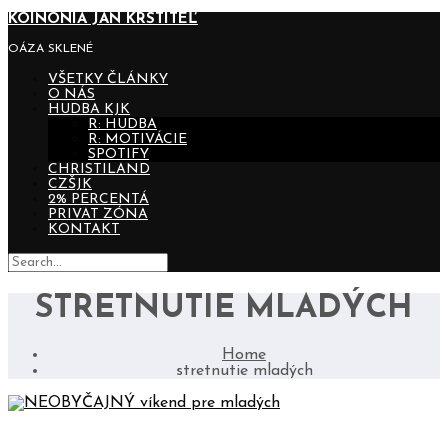
KOINONIA JÁN KRSTITEĽ
OÁZA SKLENÉ
VŠETKY ČLÁNKY
O NÁS
HUDBA KJK
R: HUDBA
R: MOTIVÁCIE
SPOTIFY
CHRISTILAND
CZŠJK
2% PERCENTÁ
PRIVAT ZÓNA
KONTAKT
STRETNUTIE MLADÝCH
Home
stretnutie mladých
NEOBYČAJNÝ VÍKEND PRE