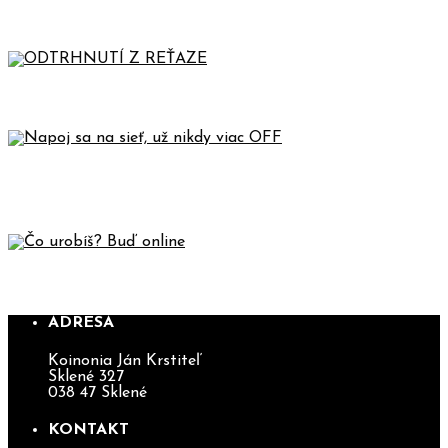
MLADÝCH
ODTRHNUTÍ Z REŤAZE
NAPOJ SA NA SIEŤ, UŽ NIKDY VIAC
OFF
ČO UROBÍŠ? BUĎ ONLINE
ADRESA
Koinonia Ján Krstiteľ
Sklené 327
038 47 Sklené
KONTAKT