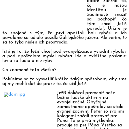
dobre zahŕňa to,
čo je našou
identitou. Je
zaujímavé snažiť
sa pochopiť, čo
tým chcel Ježiš
povedať. Určite je
to spojené s tým, že prví apoštoli boli rybári a ich
povolanie sa udialo pozdĺž Galilejského jazera. Ale verím, že
sa to týka nielen ich prostredia.
Isté je to, že Ježiš chcel pod evanjelizáciou vyjadriť rybolov
a pod apoštolom myslel rybára. Ide o zvláštne poslanie:
lovia sa ľudia a nie ryby.
Čo znamená toto všetko?
Pokúsime sa to vysvetliť krátko takým spôsobom, aby sme
aj my mohli dať do praxe to, čo učil Ježiš.
Ježiš dokázal premeniť naše
bežné ľudské aktivity na
evanjelizačné. Obyčajné
zamestnanie apoštolov sa stalo
evanjelizačným. Peter so svojimi
kolegami začali pracovať pre
Pána. Tu je prvá myšlienka:
pracuje sa pre Pána. Všetko sa