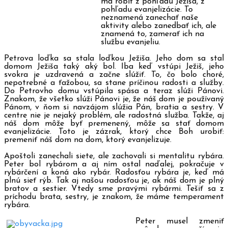
má robiť z pohľadu Ježiša, z
pohľadu evanjelizácie. To
neznamená zanechať naše
aktivity alebo zanedbať ich, ale
znamená to, zamerať ich na
službu evanjeliu.
Petrova loďka sa stala loďkou Ježiša. Jeho dom sa stal
domom Ježiša taký aký bol. Iba keď vstúpi Ježiš, jeho
svokra je uzdravená a začne slúžiť. To, čo bolo choré,
nepotrebné a ťažobou, sa stane príčinou radosti a služby.
Do Petrovho domu vstúpila spása a teraz slúži Pánovi.
Znakom, že všetko slúži Pánovi je, že náš dom je používaný
Pánom, v ňom si navzájom slúžia Pán, bratia a sestry. V
centre nie je nejaký problém, ale radostná služba. Takže, aj
náš dom môže byť premenený, môže sa stať domom
evanjelizácie. Toto je zázrak, ktorý chce Boh urobiť:
premeniť náš dom na dom, ktorý evanjelizuje.
Apoštoli zanechali siete, ale zachovali si mentalitu rybára.
Peter bol rybárom a aj ním ostal naďalej, pokračuje v
rybárčení a koná ako rybár. Radosťou rybára je, keď má
plnú sieť rýb. Tak aj našou radosťou je, ak náš dom je plný
bratov a sestier. Vtedy sme pravými rybármi. Tešiť sa z
príchodu brata, sestry, je znakom, že máme temperament
rybára.
Peter musel zmeniť