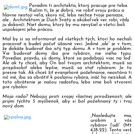
Poradím ti architekta, ktorý pracuje pre teba.
Ručím ti, že je dobrý, vie robiť svoju prácu a
hlavne nestojí veľa, skoro nič, lebo nechce tvoje peniaze,
ale… Architektom je Duch Svätý a akúkoľvek vec robí, vždy
ju dokončí. Niet domu, ktorý by mu nevyšiel a všetci boli
uspokojení jeho prácou.
Mal by si sa informovať od všetkých tých, ktorí ho nechali
pracovať a budeš počuť úžasné veci. Jediné „ale“ je v tom,
že dokáže budovať iba istý typ domu. A v tom je problém.
Vie budovať domy iba pre rybárov, nie iného typu.
Povediac pravdu, sú domy, ktoré sa podobajú viac na loď.
Ale ak ty chceš, aby On bol tvojim architektom, musíš sa
prispôsobiť alebo lepšie, musíš sa stať rybárom. Je to
presne tak. Ak chceš žiť evanjeliové požehnanie, neostáva ti
nič iné, iba sa obrátiť k poslaniu rybára, ináč ho nezískaš. A
toto obrátenie je našou radosťou, lebo sme boli stvorení
pre rybolov.
Moja rada? Nebojuj proti svojej vlastnej prirodzenosti, ale
prijmi týchto 5 myšlienok, aby si bol požehnaný ty i tvoj
nový dom.
„Nasledujte ma,
urobím z vás
rybárov ľudí“ (Mt
4,18-22). Tento verš