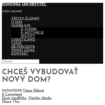
KOINONIA JÁN KRSTITEĽ
OÁZA SKLENÉ
VŠETKY ČLÁNKY
O NÁS
HUDBA KJK
R: HUDBA
R: MOTIVÁCIE
SPOTIFY
CHRISTILAND
CZŠJK
2% PERCENTÁ
PRIVAT ZÓNA
KONTAKT
CHCEŠ VYBUDOVAŤ
NOVÝ DOM?
24/04/2008
Oáza Sklené
0 Comment
Dom modlitby
,
Všetky články
Share This