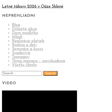
Letné tábory 2026 v Oáze Sklené
NEPREHLIADNI
Blog
Dôležité akcie
Dom modlitby
Mladí
Realizácie platieb
Rodina a deti
Semináre a kurzy
Svedectvá
Teenageri
Téma mesiaca – povzbudenie
Všetky články
VIDEO