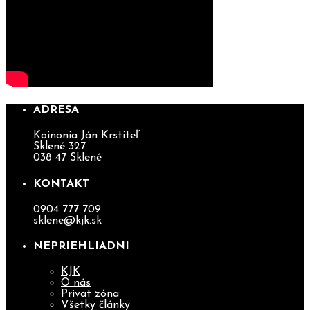
ADRESA
Koinonia Ján Krstiteľ
Sklené 327
038 47 Sklené
KONTAKT
0904 777 709
sklene@kjk.sk
NEPRIEHLIADNI
KJK
O nás
Privat zóna
Všetky články