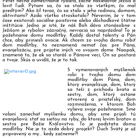
Peter nechá zamestnanie rybára, začne nasledovať Ježiša a
loviť ľudí. Pýtam sa, čo sa stalo zo
všetkým, čo mal
predtým? Ako žil teraz, čo sa stalo s jeho rodinou, domom,
aktivitami? Azda všetko stroskotalo? Neverím, že v tom
čase existovali sociálne poisťovne alebo dôchodkové štátne
inštitúcie. Jedno je isté, že náš Boh dáva stonásobne: s
Ježišom je rybolov zázračný, nevracia sa naprázdno! To je
požehnanie domu modlitby. Každý dostal talenty a Pán
chce, aby priniesli ovocie. Ak chcem zo svojho domu robiť
dom modlitby, to neznamená nemať čas pre Pána,
evanjelizáciu, pre prijatie iných vo svojom dome. Naopak,
znamená to, že ak sa staráš o Pánove veci, On sa postará
o tvoje. Skús a uvidíš, že je to tak.
5 vymenovaných myšlienok
robí z tvojho domu dom
modlitby: dom Pána, dom,
ktorý evanjelizuje, dom, ktorý
sa teší z príchodu brata a
sestry, dom, ktorý ostane
otvorený a priateľský, dom
rozmnoženia, v ktorom Boh
vylieva svoje požehnanie. Sme
volaní zanechať myšlienku domu, aby sme prijali tú
evanjeliovú: stať sa sieťou na ryby, do ktorej lovím bratov a
sestra pre Božie Kráľovstvo. To je podstata domu
modlitby. Nie je to azda dobrý projekt? Duch Svätý je už
pripravený a my… kedy začneme?!