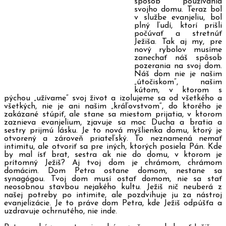
spôsob používania
svojho domu. Teraz bol
v službe evanjeliu, bol
plný ľudí, ktorí prišli
počúvať a stretnúť
Ježiša. Tak aj my, pre
nový rybolov musíme
zanechať náš spôsob
pozerania na svoj dom.
Náš dom nie je našim
„útočiskom“, našim
kútom, v ktorom s
pýchou „užívame“ svoj život a izolujeme sa od všetkého a
všetkých, nie je ani našim „kráľovstvom“, do ktorého je
zakázané stúpiť, ale stane sa miestom prijatia, v ktorom
zaznieva evanjelium, zjavuje sa moc Ducha a bratia a
sestry prijmú lásku. Je to nová myšlienka domu, ktorý je
otvorený a zároveň priateľský. To neznamená nemať
intimitu, ale otvoriť sa pre iných, ktorých posiela Pán. Kde
by mal ísť brat, sestra ak nie do domu, v ktorom je
prítomný Ježiš? Aj tvoj dom je chrámom, chrámom
domácim. Dom Petra ostane domom, nestane sa
synagógou. Tvoj dom musí ostať domom, nie sa stať
neosobnou stavbou nejakého kultu. Ježiš nič neuberá z
našej potreby po intimite, ale pozdvihuje ju za nástroj
evanjelizácie. Je to práve dom Petra, kde Ježiš odpúšťa a
uzdravuje ochrnutého, nie inde.