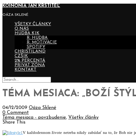
KOINONIA JÁN KRSTITEĽ
OÁZA SKLENÉ
VŠETKY ČLÁNKY
O NÁS
HUDBA KJK
R: HUDBA
R: MOTIVÁCIE
SPOTIFY
CHRISTILAND
CZŠJK
2% PERCENTÁ
PRIVAT ZÓNA
KONTAKT
TÉMA MESIACA: „BOŽÍ ŠTÝL
04/12/2009
Oáza Sklené
0 Comment
Téma mesiaca - povzbudenie
,
Všetky články
Share This
V každodennom živote netreba nikdy zabúdať na to, že Boh nie j