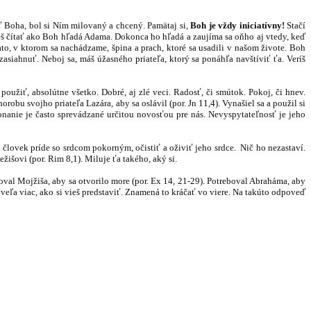
vať Boha, bol si Ním milovaný a chcený. Pamätaj si,
Boh je vždy iniciatívny!
Stačí
ôžeš čítať ako Boh hľadá Adama. Dokonca ho hľadá a zaujíma sa oňho aj vtedy, keď
o, v ktorom sa nachádzame, špina a prach, ktoré sa usadili v našom živote. Boh
ý zasiahnuť. Neboj sa, máš úžasného priateľa, ktorý sa ponáhľa navštíviť ťa. Veríš
 použiť, absolútne všetko. Dobré, aj zlé veci. Radosť, či smútok. Pokoj, či hnev.
robu svojho priateľa Lazára, aby sa oslávil (por. Jn 11,4). Vynašiel sa a použil si
konanie je často sprevádzané určitou novosťou pre nás. Nevyspytateľnosť je jeho
 človek príde so srdcom pokorným, očistiť a oživiť jeho srdce. Nič ho nezastaví.
žišovi (por. Rim 8,1). Miluje ťa takého, aký si.
boval Mojžiša, aby sa otvorilo more (por. Ex 14, 21-29). Potreboval Abraháma, aby
veľa viac, ako si vieš predstaviť. Znamená to kráčať vo viere. Na takúto odpoveď