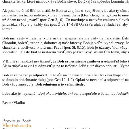
charakteristiky, ktoré nám odkrýva Božie slovo. Dotýkajú sa spôsobu konania n
Ak pozorne čítaš Bibliu, zistíš, že Boh sa zaujíma o tvoj život viac ako ty sám.
pomyslieť na túžbu rodičov, ktorí chcú mať dieťa (ktorí chcú, nie tí, ktorí to 
už Adam nebol „svätý“ (por. Gen 3,10)! On navrhuje a uzatvára zmluvu s človek
prichádza vždy a v každý čas (por. Ž 69,14-18)! On sa ťa ujal, vyhľadal ťa, aby s
tomu?
Boh má cesty – riešenia, ktoré sú tie najlepšie, ale nie vždy tie najkratšie. Ďa
Chorobu, bolesť, trápenie, dokonca aj naše hriechy. Boh je veľmi vynaliezavý. Ježi
charakter a horlivosť, ktorú mal Pavol (por. Sk 9,15). Boh je úžasný. Vidí vžd
špecialitou. Často krát sa nestačím diviť, aký je kreatívny. Volám ťa k tomu,
aby s
V Biblii si nemôžeš nevšimnúť, že
Boh sa nesmierne zmilúva a odpúšťa!
Jeho 
Ak sa trápiš a nevieš si odpustiť je na to riešenie. Ježiš ti už dávno odpustil. V
Boh
čaká na tvoju odpoveď
. Je to ďalšia črta nášho priateľa. Očakáva tvoje án
sa dostalo požehnanie ďalej (por. Gen 12, 1-2). Oplatí sa neváhať a odpovedať n
Boh vždy zareaguje! Boh
odmieňa a to veľmi štedro
.
Lebo ako je napísané:
„Ani oko nevidelo, ani ucho nepočulo a čo ani do ľudského
Pastier Vladko
Previous Post
Vlastná cesta