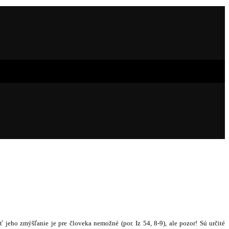
úť jeho zmýšľanie je pre človeka nemožné
(por. Iz 54, 8-9), ale pozor! Sú určité