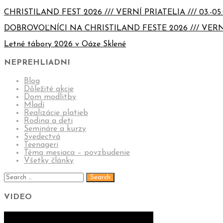
CHRISTILAND FEST 2026 /// VERNÍ PRIATELIA /// 03.-05.
DOBROVOĽNÍCI NA CHRISTILAND FESTE 2026 /// VERN
Letné tábory 2026 v Oáze Sklené
NEPREHLIADNI
Blog
Dôležité akcie
Dom modlitby
Mladí
Realizácie platieb
Rodina a deti
Semináre a kurzy
Svedectvá
Teenageri
Téma mesiaca – povzbudenie
Všetky články
VIDEO