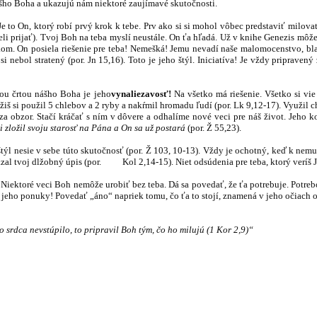
ášho Boha a ukazujú nám niektoré zaujímavé skutočnosti.
 Je to On, ktorý robí prvý krok k tebe. Prv ako si si mohol vôbec predstaviť milo
museli prijať). Tvoj Boh na teba myslí neustále. On ťa hľadá. Už v knihe Genezis m
om. On posiela riešenie pre teba! Nemešká! Jemu nevadí naše malomocenstvo, blat
i nebol stratený (por. Jn 15,16). Toto je jeho štýl. Iniciatíva! Je vždy pripraven
lšou črtou nášho Boha je jeho
vynaliezavosť!
Na všetko má riešenie. Všetko si vie
š si použil 5 chlebov a 2 ryby a nakŕmil hromadu ľudí (por. Lk 9,12-17). Využil cho
y za obzor. Stačí kráčať s ním v dôvere a odhalíme nové veci pre náš život. Jeho 
i zložil svoju starosť na Pána a On sa už postará
(por. Ž 55,23).
štýl nesie v sebe túto skutočnosť (por. Ž 103, 10-13). Vždy je ochotný, keď k nemu
ymazal tvoj dlžobný úpis (por. Kol 2,14-15). Niet odsúdenia pre teba, ktorý veríš Je
o. Niektoré veci Boh nemôže urobiť bez teba. Dá sa povedať, že ťa potrebuje. Potre
a jeho ponuky! Povedať „áno“ napriek tomu, čo ťa to stojí, znamená v jeho očiach o
 srdca nevstúpilo, to pripravil Boh tým, čo ho milujú (1 Kor 2,9)“