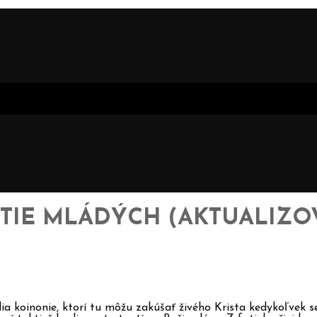
TIE MLÁDÝCH (AKTUALIZOVA
ia koinonie, ktorí tu môžu zakúšať živého Krista kedykoľvek s