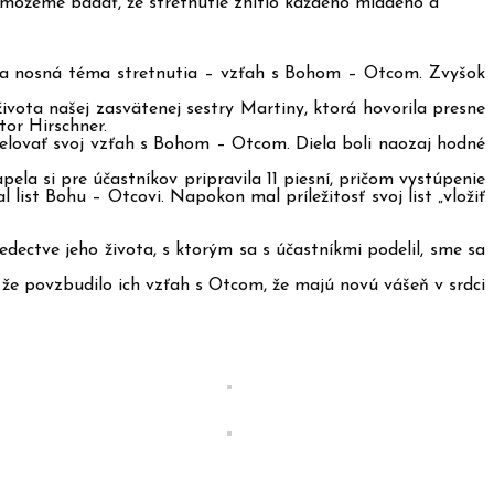
ne môžeme badať, že stretnutie zhltlo každého mladého a
la nosná téma stretnutia – vzťah s Bohom – Otcom. Zvyšok
života našej zasvätenej sestry Martiny, ktorá hovorila presne
tor Hirschner.
delovať svoj vzťah s Bohom – Otcom. Diela boli naozaj hodné
la si pre účastníkov pripravila 11 piesní, pričom vystúpenie
list Bohu – Otcovi. Napokon mal príležitosť svoj list „vložiť
edectve jeho života, s ktorým sa s účastníkmi podelil, sme sa
, že povzbudilo ich vzťah s Otcom, že majú novú vášeň v srdci