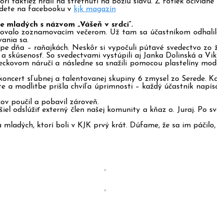
orí taktiež hrali na stretnutí na Božiu slávu. Z fotiek očivid
ájdete na facebooku v
kjk magazín
tie mladých s názvom „Vášeň v srdci“.
račovalo zoznamovacím večerom. Už tam sa účastníkom odhali
ania sa.
etape dňa – raňajkách. Neskôr si vypočuli pútavé svedectvo zo 
 skúsenosť. So svedectvami vystúpili aj Janka Dolinská a Vik
oteckovom náručí a následne sa snažili pomocou plastelíny mo
cert sľubnej a talentovanej skupiny 6 zmysel zo Serede. Kape
a modlitbe prišla chvíľa úprimnosti – každý účastník napísal 
kov poučil a pobavil zároveň.
iel odslúžiť externý člen našej komunity a kňaz o. Juraj. Po sv
ľa mladých, ktorí boli v KJK prvý krát. Dúfame, že sa im páčilo