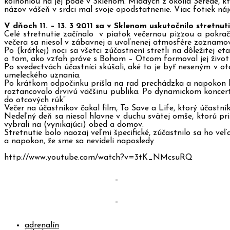
koinoniou na jej pôde v Sklenom. Mladých z okolia Serede, kt
názov vášeň v srdci mal svoje opodstatnenie. Viac fotiek n
V dňoch 11. – 13. 3 2011 sa v Sklenom uskutočnilo stretnu
Celé stretnutie začínalo v piatok večernou pizzou a pok
večera sa niesol v zábavnej a uvoľnenej atmosfére zoznamov
Po (krátkej) noci sa všetci zúčastnení stretli na dôležitej 
o tom, ako vzťah práve s Bohom – Otcom formoval jej život a
Po svedectvách účastníci skúšali, aké to je byť neseným v 
umeleckého uznania.
Po krátkom odpočinku prišla na rad prechádzka a napokon kon
roztancovalo drvivú väčšinu publika. Po dynamickom koncerte 
do otcových rúk“
Večer na účastníkov čakal film, To Save a Life, ktorý účastní
Nedeľný deň sa niesol hlavne v duchu svätej omše, ktorú priš
vybrali na (vynikajúci) obed a domov.
Stretnutie bolo naozaj veľmi špecifické, zúčastnilo sa ho ve
a napokon, že sme sa nevideli naposledy
http://www.youtube.com/watch?v=3tK_NMcsuRQ
adrenalín