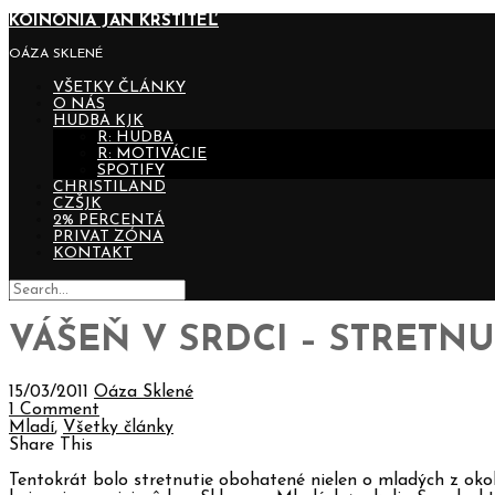
KOINONIA JÁN KRSTITEĽ
OÁZA SKLENÉ
VŠETKY ČLÁNKY
O NÁS
HUDBA KJK
R: HUDBA
R: MOTIVÁCIE
SPOTIFY
CHRISTILAND
CZŠJK
2% PERCENTÁ
PRIVAT ZÓNA
KONTAKT
VÁŠEŇ V SRDCI – STRETNU
15/03/2011
Oáza Sklené
1 Comment
Mladí
,
Všetky články
Share This
Tentokrát bolo stretnutie obohatené nielen o mladých z okol