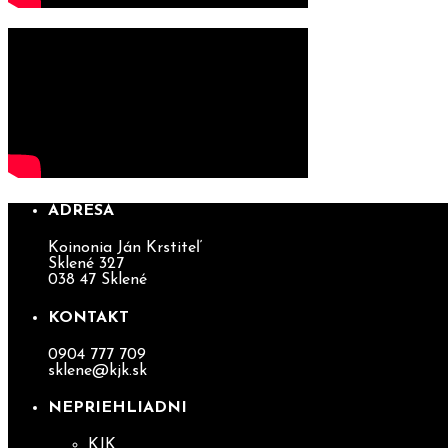
ADRESA
Koinonia Ján Krstiteľ
Sklené 327
038 47 Sklené
KONTAKT
0904 777 709
sklene@kjk.sk
NEPRIEHLIADNI
KJK