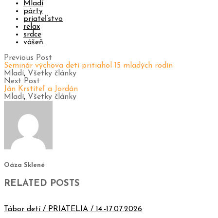
Mladí
párty
priateľstvo
relax
srdce
vášeň
Previous Post
Seminár výchova detí pritiahol 15 mladých rodín
Mladí
,
Všetky články
Next Post
Ján Krstiteľ a Jordán
Mladí
,
Všetky články
Oáza Sklené
RELATED POSTS
Tábor detí / PRIATELIA / 14.-17.07.2026