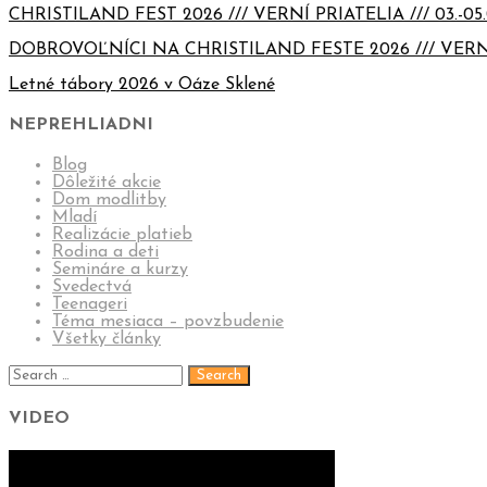
CHRISTILAND FEST 2026 /// VERNÍ PRIATELIA /// 03.-05.
DOBROVOĽNÍCI NA CHRISTILAND FESTE 2026 /// VERN
Letné tábory 2026 v Oáze Sklené
NEPREHLIADNI
Blog
Dôležité akcie
Dom modlitby
Mladí
Realizácie platieb
Rodina a deti
Semináre a kurzy
Svedectvá
Teenageri
Téma mesiaca – povzbudenie
Všetky články
VIDEO