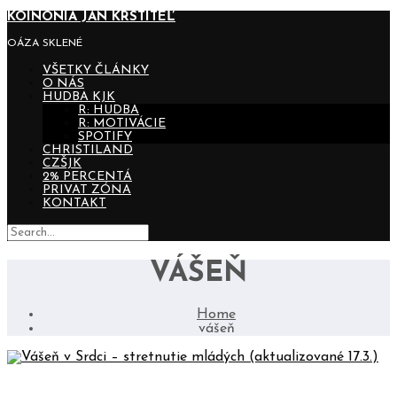
KOINONIA JÁN KRSTITEĽ
OÁZA SKLENÉ
VŠETKY ČLÁNKY
O NÁS
HUDBA KJK
R: HUDBA
R: MOTIVÁCIE
SPOTIFY
CHRISTILAND
CZŠJK
2% PERCENTÁ
PRIVAT ZÓNA
KONTAKT
VÁŠEŇ
Home
vášeň
VÁŠEŇ V SRDCI – STRETNUTIE