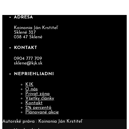
MLÁDÝCH (AKTUALIZOVANÉ 17.3.)
ADRESA
Koinonia Ján Krstiteľ
Sklené 327
038 47 Sklené
KONTAKT
0904 777 709
sklene@kjk.sk
NEPRIEHLIADNI
KJK
O nás
Privat zóna
Všetky články
Kontakt
2% percentá
Plánované akcie
Autorské práva : Koinonia Ján Krstiteľ