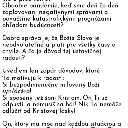
Obdobie pandémie, keď sme deň čo deň
zaplavovaní negatívnymi správami a
poväčšine katastrofickými prognózami
ohľadom budúcnosti?
Dobrá správa je, že Božie Slovo je
neodvolateľné a platí pre všetky časy a
chvíle. A čo je dôvod tej ustavičnej
radosti?
Uvediem len zopár dôvodov, ktoré
Ťa motivujú k radosti:
Si bezpodmienečne milovaný Boží
syn/dcéra!
Si spasený Ježišom Kristom, On Ti už
odpustil a nemusíš sa báť! Nik Ťa nemôže
odlúčiť od Kristovej lásky!
On, ktorý má moc nad každou situáciou a