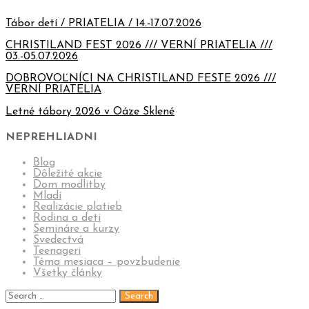
Tábor detí / PRIATELIA / 14.-17.07.2026
CHRISTILAND FEST 2026 /// VERNÍ PRIATELIA ///
03.-05.07.2026
DOBROVOĽNÍCI NA CHRISTILAND FESTE 2026 ///
VERNÍ PRIATELIA
Letné tábory 2026 v Oáze Sklené
NEPREHLIADNI
Blog
Dôležité akcie
Dom modlitby
Mladí
Realizácie platieb
Rodina a deti
Semináre a kurzy
Svedectvá
Teenageri
Téma mesiaca – povzbudenie
Všetky články