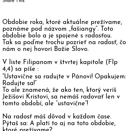
Share This
Obdobie roka, ktoré aktuálne prežívame,
poznáme pod názvom „fašiangy“. Toto
obdobie bolo a je spojené s radosťou.
Tak sa poďme trochu pozrieť na radosť, čo
nám o nej hovorí Božie Slovo.
V liste Filipanom v štvrtej kapitole (Flp
4,4) sa píše :
“Ustavične sa radujte v Pánovi! Opakujem:
Radujte sa!“
To ale znamená, že ako ten, ktorý veríš
Ježišovi Kristovi, sa nemáš radovať len v
tomto období, ale “ustavične”!
Na radosť máš dôvod v každom čase.
Pýtaš sa: A platí to aj na toto obdobie,
ktoré prežívame?