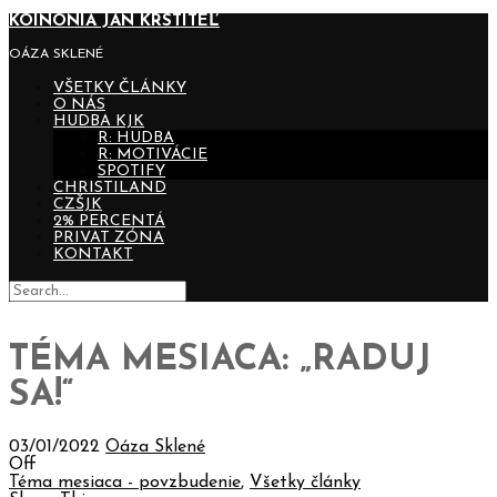
KOINONIA JÁN KRSTITEĽ
OÁZA SKLENÉ
VŠETKY ČLÁNKY
O NÁS
HUDBA KJK
R: HUDBA
R: MOTIVÁCIE
SPOTIFY
CHRISTILAND
CZŠJK
2% PERCENTÁ
PRIVAT ZÓNA
KONTAKT
TÉMA MESIACA: „RADUJ
SA!“
03/01/2022
Oáza Sklené
Off
Téma mesiaca - povzbudenie
,
Všetky články