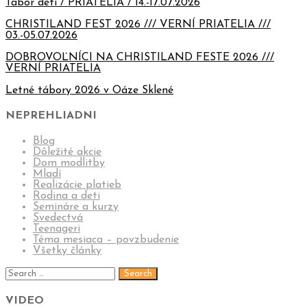
Tábor detí / PRIATELIA / 14.-17.07.2026
CHRISTILAND FEST 2026 /// VERNÍ PRIATELIA ///
03.-05.07.2026
DOBROVOĽNÍCI NA CHRISTILAND FESTE 2026 ///
VERNÍ PRIATELIA
Letné tábory 2026 v Oáze Sklené
NEPREHLIADNI
Blog
Dôležité akcie
Dom modlitby
Mladí
Realizácie platieb
Rodina a deti
Semináre a kurzy
Svedectvá
Teenageri
Téma mesiaca – povzbudenie
Všetky články
VIDEO