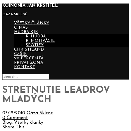
KOINONIA JÁN KRSTITEĽ
OÁZA SKLENÉ
VŠETKY ČLÁNKY
O NÁS
HUDBA KJK
R: HUDBA
R: MOTIVÁCIE
SPOTIFY
CHRISTILAND
CZŠJK
2% PERCENTÁ
PRIVAT ZÓNA
KONTAKT
STRETNUTIE LEADROV
MLADÝCH
03/12/2010
Oáza Sklené
0 Comment
Blog
,
Všetky články
Share This