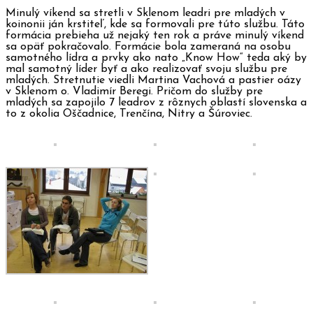
Minulý víkend sa stretli v Sklenom leadri pre mladých v
koinonii ján krstiteľ, kde sa formovali pre túto službu. Táto
formácia prebieha už nejaký ten rok a práve minulý víkend
sa opäť pokračovalo. Formácie bola zameraná na
osobu
samotného lídra a prvky ako nato „Know How“ teda aký by
mal samotný líder byť a ako realizovať svoju službu pre
mladých. Stretnutie viedli Martina Vachová a pastier oázy
v Sklenom o. Vladimír Beregi. Pričom do služby pre
mladých sa zapojilo 7 leadrov z rôznych oblastí slovenska a
to z okolia Oščadnice, Trenčína, Nitry a Šúroviec.