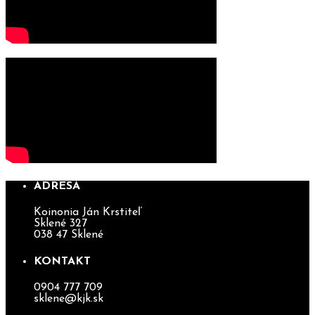
ADRESA
Koinonia Ján Krstiteľ
Sklené 327
038 47 Sklené
KONTAKT
0904 777 709
sklene@kjk.sk