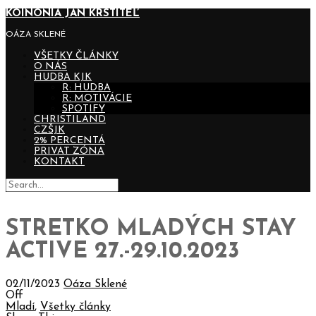
KOINONIA JÁN KRSTITEĽ
OÁZA SKLENÉ
VŠETKY ČLÁNKY
O NÁS
HUDBA KJK
R: HUDBA
R: MOTIVÁCIE
SPOTIFY
CHRISTILAND
CZŠJK
2% PERCENTÁ
PRIVAT ZÓNA
KONTAKT
STRETKO MLADÝCH STAY
ACTIVE 27.-29.10.2023
02/11/2023
Oáza Sklené
Off
Mladí
,
Všetky články