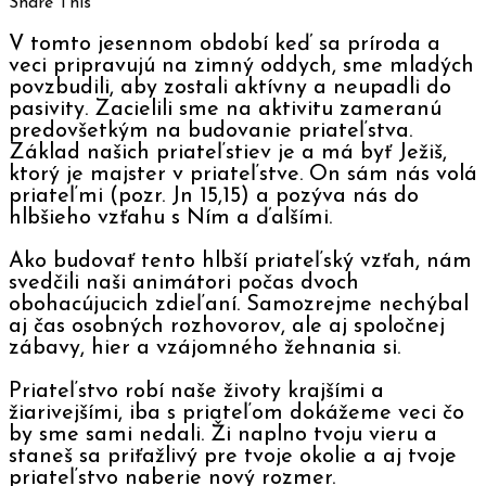
Share This
V tomto jesennom období keď sa príroda a
veci pripravujú na zimný oddych, sme mladých
povzbudili, aby zostali aktívny a neupadli do
pasivity. Zacielili sme na aktivitu zameranú
predovšetkým na budovanie priateľstva.
Základ našich priateľstiev je a má byť Ježiš,
ktorý je majster v priateľstve. On sám nás volá
priateľmi (pozr. Jn 15,15) a pozýva nás do
hlbšieho vzťahu s Ním a ďalšími.
Ako budovať tento hlbší priateľský vzťah, nám
svedčili naši animátori počas dvoch
obohacújucich zdieľaní. Samozrejme nechýbal
aj čas osobných rozhovorov, ale aj spoločnej
zábavy, hier a vzájomného žehnania si.
Priateľstvo robí naše životy krajšími a
žiarivejšími, iba s priateľom dokážeme veci čo
by sme sami nedali. Ži naplno tvoju vieru a
staneš sa priťažlivý pre tvoje okolie a aj tvoje
priateľstvo naberie nový rozmer.