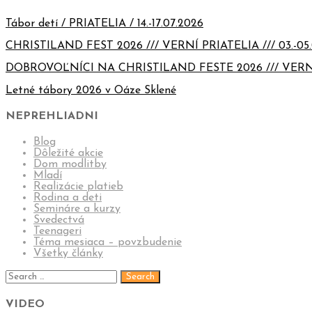
Tábor detí / PRIATELIA / 14.-17.07.2026
CHRISTILAND FEST 2026 /// VERNÍ PRIATELIA /// 03.-05.
DOBROVOĽNÍCI NA CHRISTILAND FESTE 2026 /// VERN
Letné tábory 2026 v Oáze Sklené
NEPREHLIADNI
Blog
Dôležité akcie
Dom modlitby
Mladí
Realizácie platieb
Rodina a deti
Semináre a kurzy
Svedectvá
Teenageri
Téma mesiaca – povzbudenie
Všetky články
VIDEO