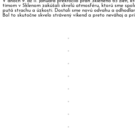
V dňoch 9. až 11. januára prekročilo prah Skleného 65 žien, 
tímom v Sklenom zakúšali skvelú atmosféru, ktorú sme spolu vy
putá strachu a úzkosti. Dostali sme novú odvahu a odhodlani
Bol to skutočne skvelo strávený víkend a preto neváhaj a príď 