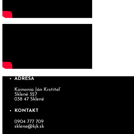
ADRESA
Koinonia Ján Krstiteľ
Sklené 327
038 47 Sklené
KONTAKT
0904 777 709
sklene@kjk.sk