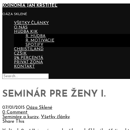
KOINONIA JÁN KRSTITEĽ
OÁZA SKLENÉ
VŠETKY ČLÁNKY
O NÁS
HUDBA KJK
R: HUDBA
R: MOTIVÁCIE
SPOTIFY
CHRISTILAND
CZŠJK
2% PERCENTÁ
PRIVAT ZÓNA
KONTAKT
SEMINÁR PRE ŽENY I.
07/01/2015
Oáza Sklené
0 Comment
Semináre a kurzy
,
Všetky články
Share This