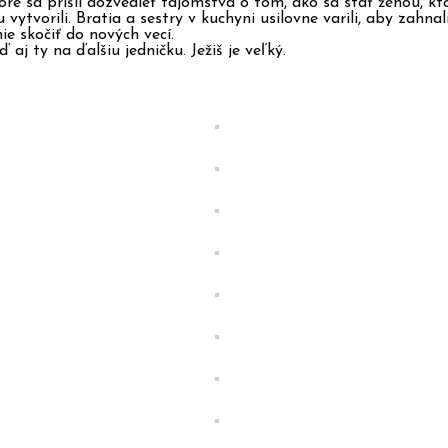
ktoré sa prišli dozvedieť tajomstvá o tom, ako sa stať ženou, 
tvorili. Bratia a sestry v kuchyni usilovne varili, aby zahnal
e skočiť do nových vecí.
aj ty na ďalšiu jedničku. Ježiš je veľký.