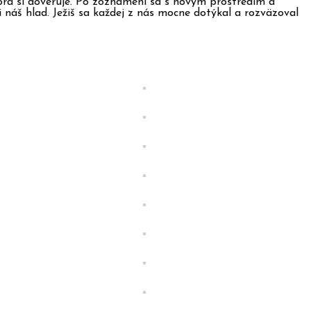
ktorá si dôveruje. Po zoznámení sa s novým prostredím a
i náš hlad. Ježiš sa každej z nás mocne dotýkal a rozväzoval