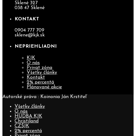
Sklené 327
038 47 Sklené
KONTAKT
0904 777 709
sklene@kjk.sk
NEPRIEHLIADNI
KJK
O nás
Privat zóna
Všetky články
Kontakt
2% percentá
Plánované akcie
Autorské práva : Koinonia Ján Krstiteľ
Všetky články
O nás
HUDBA KJK
Christiland
CZŠJK
2% percentá
Privat zóna