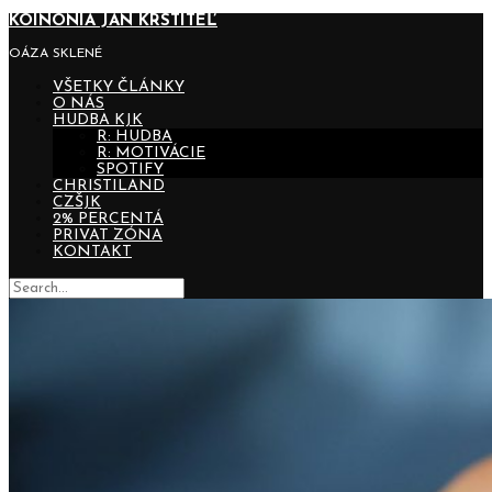
KOINONIA JÁN KRSTITEĽ
OÁZA SKLENÉ
VŠETKY ČLÁNKY
O NÁS
HUDBA KJK
R: HUDBA
R: MOTIVÁCIE
SPOTIFY
CHRISTILAND
CZŠJK
2% PERCENTÁ
PRIVAT ZÓNA
KONTAKT