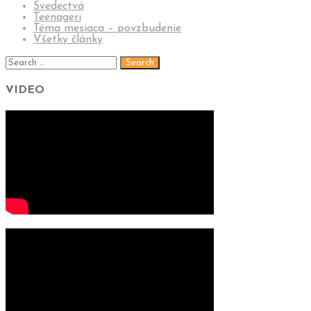
Svedectvá
Teenageri
Téma mesiaca – povzbudenie
Všetky články
VIDEO