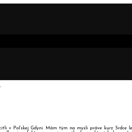
Y
citli v Poľskej Gdyni. Mám tým na mysli práve kurz Srdce le