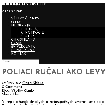
KOINONIA JÁN KRSTITEĽ
OÁZA SKLENÉ
VŠETKY ČLÁNKY
O NÁS
HUDBA KJK
R: HUDBA
R: MOTIVÁCIE
SPOTIFY
CHRISTILAND
CZŠJK
2% PERCENTÁ
PRIVAT ZÓNA
KONTAKT
POLIACI RUČALI AKO LEV
02/12/2008
Oáza Sklené
0 Comment
Blog
,
Všetky články
Share This
V tejto džungli divokých a nebezpečných zvierat sme sa o