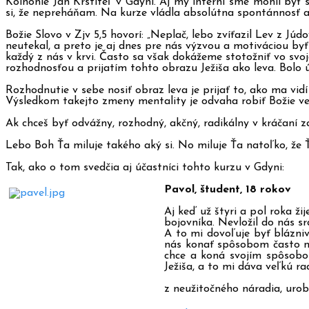
Koinonie Ján Krstiteľ v Gdyni.
Aj my interní sme mohli byť 
si, že nepreháňam. Na kurze vládla absolútna spontánnosť a
Božie Slovo v Zjv 5,5 hovorí: „Neplač, lebo zvíťazil Lev z Jú
neutekal, a preto je aj dnes pre nás výzvou a motiváciou b
každý z nás v krvi. Často sa však dokážeme stotožniť vo svojo
rozhodnosťou a prijatím tohto obrazu Ježiša ako leva. Bolo ú
Rozhodnutie v sebe nosiť obraz leva je prijať to, ako ma vid
Výsledkom takejto zmeny mentality je odvaha robiť Božie veci
Ak chceš byť odvážny, rozhodný, akčný, radikálny v kráčaní z
Lebo Boh Ťa miluje takého aký si. No miluje Ťa natoľko, že Ť
Tak, ako o tom svedčia aj účastníci tohto kurzu v Gdyni:
Pavol, študent, 18 rokov
Aj keď už štyri a pol roka ži
bojovníka. Nevložil do nás sr
A to mi dovoľuje byť blázniv
nás konať spôsobom často ne
chce a koná svojím spôsobom
Ježiša, a to mi dáva veľkú ra
z neužitočného náradia, urob