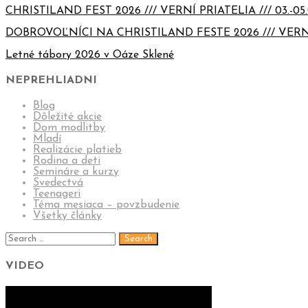
CHRISTILAND FEST 2026 /// VERNÍ PRIATELIA /// 03.-05.
DOBROVOĽNÍCI NA CHRISTILAND FESTE 2026 /// VERN
Letné tábory 2026 v Oáze Sklené
NEPREHLIADNI
Blog
Dôležité akcie
Dom modlitby
Mladí
Realizácie platieb
Rodina a deti
Semináre a kurzy
Svedectvá
Teenageri
Téma mesiaca – povzbudenie
Všetky články
VIDEO