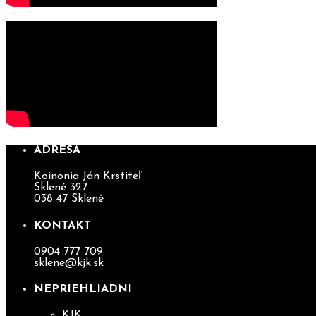
ADRESA
Koinonia Ján Krstiteľ
Sklené 327
038 47 Sklené
KONTAKT
0904 777 709
sklene@kjk.sk
NEPRIEHLIADNI
KJK