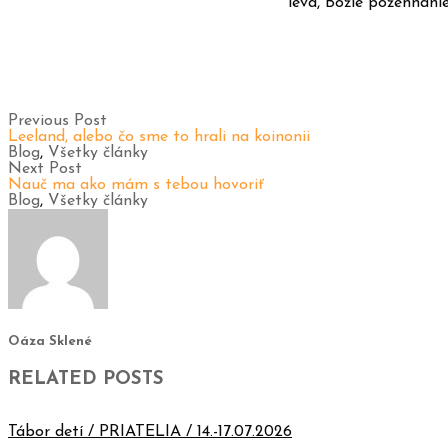
leva, Božie požehnani
Previous Post
Leeland, alebo čo sme to hrali na koinonii
Blog
,
Všetky články
Next Post
Nauč ma ako mám s tebou hovoriť
Blog
,
Všetky články
Oáza Sklené
RELATED POSTS
Tábor detí / PRIATELIA / 14.-17.07.2026