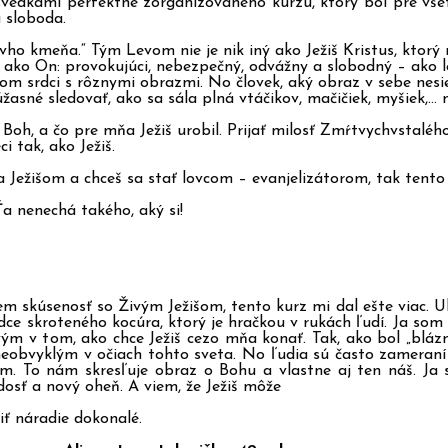
svedkami perfektne zorganizovaného kurzu, ktorý bol pre vš
 sloboda.
dovho kmeňa.“ Tým Levom nie je nik iný ako Ježiš Kristus, ktor
yť ako On: provokujúci, nebezpečný, odvážny a slobodný – ak
m srdci s rôznymi obrazmi. No človek, aký obraz v sebe nesie, t
žasné sledovať, ako sa sála plná vtáčikov, mačičiek, myšiek,…
í Boh, a čo pre mňa Ježiš urobil. Prijať milosť Zmŕtvychvstalé
 tak, ako Ježiš.
a Ježišom a chceš sa stať lovcom – evanjelizátorom, tak tento 
a nenechá takého, aký si!
jem skúsenosť so Živým Ježišom, tento kurz mi dal ešte viac. U
dce skroteného kocúra, ktorý je hračkou v rukách ľudí. Ja som 
ým v tom, ako chce Ježiš cezo mňa konať. Tak, ako bol „blázni
obvyklým v očiach tohto sveta. No ľudia sú často zameraní n
. To nám skresľuje obraz o Bohu a vlastne aj ten náš. Ja so
dosť a nový oheň. A viem, že Ježiš môže
iť náradie dokonalé.