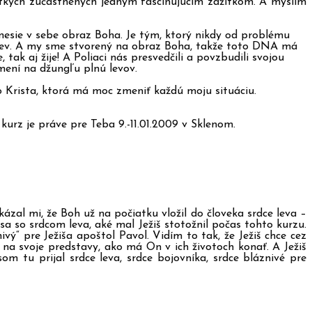
etkých zúčastnených jedným fascinujúcim zážitkom. A myslím
ý nesie v sebe obraz Boha. Je tým, ktorý nikdy od problému
o lev. A my sme stvorený na obraz Boha, takže toto DNA má
ak aj žije! A Poliaci nás presvedčili a povzbudili svojou
 mení na džungľu plnú levov.
ho Krista, ktorá má moc zmeniť každú moju situáciu.
kurz je práve pre Teba 9.-11.01.2009 v Sklenom.
kázal mi, že Boh už na počiatku vložil do človeka srdce leva –
sa so srdcom leva, aké mal Ježiš stotožnil počas tohto kurzu.
vý“ pre Ježiša apoštol Pavol. Vidím to tak, že Ježiš chce cez
a svoje predstavy, ako má On v ich životoch konať. A Ježiš
m tu prijal srdce leva, srdce bojovníka, srdce bláznivé pre