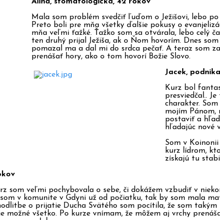
Alina, stomatologička, 42 rokov
Mala som problém svedčiť ľuďom o Ježišovi, lebo p
Preto boli pre mňa všetky ďalšie pokusy o evanjelizá
mňa veľmi ťažké. Ťažko som sa otvárala, lebo celý ča
ten druhý prijal Ježiša, ak o Ňom hovorím.
Dnes som z
pomazal ma a dal mi do srdca pečať. A teraz som zač
prenášať hory, ako o tom hovorí Božie Slovo.
Jacek, podnika
Kurz bol fanta
presviedčal.. Je
charakter. Som 
mojím Pánom, 
postaviť a hľad
hľadajúc nové v
Som v Koinonii
kurz lídrom, kt
získajú tu stab
rokov
z som veľmi pochybovala o sebe, či dokážem vzbudiť v niekom
 som v komunite v Gdyni už od počiatku, tak by som mala mať 
odlitbe o prijatie Ducha Svätého som pocítila, že som takým le
 je možné všetko. Po kurze vnímam, že môžem aj vrchy prenášať 