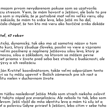
o mojom prvom nevydarenom pokuse som sa uzatvorila.
ciu stresom. Viem, že mám hovoriť o Ježišovi, ale bolo to pre
s som si myslela, že je potrebné mať veľmi veľkú vieru, aby
akúsila, že mám to srdce leva, lebo Ježiš mi ho dal,
ala chápať, že ten kto má vieru ako horčičné zrnko dokáže
teľ, 47 rokov
stický, dynamický, tak ako ma už samotný názov o tom
 to kurz, ktorý zbuduje človeka, posilní vo viere a vzpriami
veľmi posilnený a naplnený Ježišovou silou leva, ktorý je
mocou, silou a základom, na ktorom sa môžem pevne
ieť priamo v živote pred seba bez strachu z budúcnosti, ale
ýzvy a ich realizáciu.
 Ján Krstiteľ koordinátorom, takže veľmi odporúčam tento
orí sa tu môžu upevniť v Božích zámeroch pre ich rast a
ilitu nielen v duchovnom živote.
 túžbu nasledovať Ježiša. Mala som strach niekoho osloviť.
takýto zápal pre evanjelizáciu. Ale nebolo to tak, lebo som
vom. Ježiš vložil do mňa identitu leva a mám tú silu ísť a
a polovicu Gdyne priviesť k Ježišovi, lebo cítim v sebe toho