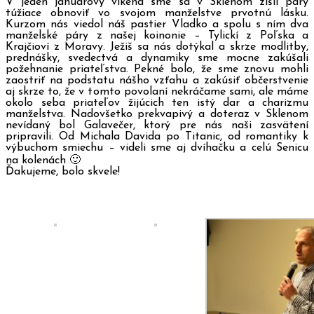
V jeden januárový víkend sme sa v Sklenom zišli páry
túžiace obnoviť vo svojom manželstve prvotnú lásku.
Kurzom nás viedol náš pastier Vladko a spolu s ním dva
manželské páry z našej koinonie – Tylickí z Poľska a
Krajčioví z Moravy. Ježiš sa nás dotýkal a skrze modlitby,
prednášky, svedectvá a dynamiky sme mocne zakúšali
požehnanie priateľstva. Pekné bolo, že sme znovu mohli
zaostriť na podstatu nášho vzťahu a zakúsiť občerstvenie
aj skrze to, že v tomto povolaní nekráčame sami, ale máme
okolo seba priateľov žijúcich ten istý dar a charizmu
manželstva. Nadovšetko prekvapivý a doteraz v Sklenom
nevídaný bol Galavečer, ktorý pre nás naši zasvätení
pripravili. Od Michala Davida po Titanic, od romantiky k
výbuchom smiechu – videli sme aj dvíhačku a celú Senicu
na kolenách 🙂
Ďakujeme, bolo skvele!