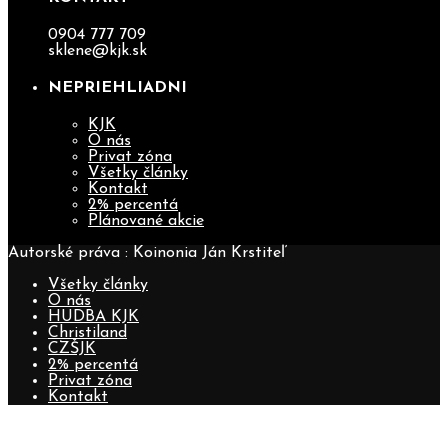
0904 777 709
sklene@kjk.sk
NEPRIEHLIADNI
KJK
O nás
Privat zóna
Všetky články
Kontakt
2% percentá
Plánované akcie
Autorské práva : Koinonia Ján Krstiteľ
Všetky články
O nás
HUDBA KJK
Christiland
CZŠJK
2% percentá
Privat zóna
Kontakt