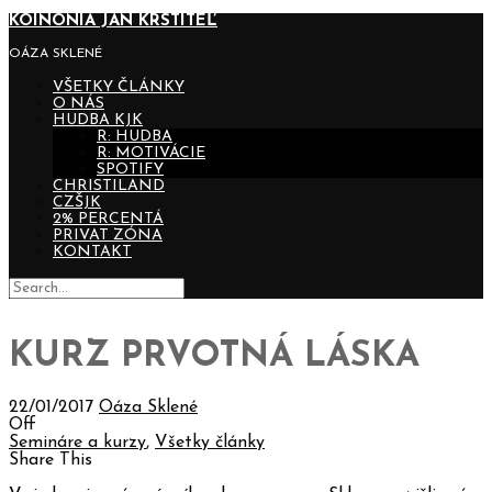
KOINONIA JÁN KRSTITEĽ
OÁZA SKLENÉ
VŠETKY ČLÁNKY
O NÁS
HUDBA KJK
R: HUDBA
R: MOTIVÁCIE
SPOTIFY
CHRISTILAND
CZŠJK
2% PERCENTÁ
PRIVAT ZÓNA
KONTAKT
KURZ PRVOTNÁ LÁSKA
22/01/2017
Oáza Sklené
Off
Semináre a kurzy
,
Všetky články
Share This