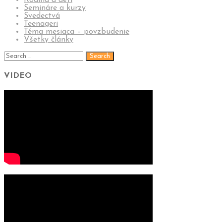
Rodina a deti
Semináre a kurzy
Svedectvá
Teenageri
Téma mesiaca – povzbudenie
Všetky články
VIDEO