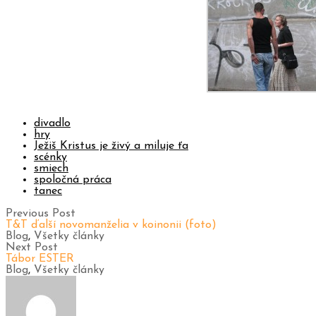
divadlo
hry
Ježiš Kristus je živý a miluje ťa
scénky
smiech
spoločná práca
tanec
Previous Post
T&T ďalší novomanželia v koinonii (foto)
Blog
,
Všetky články
Next Post
Tábor ESTER
Blog
,
Všetky články