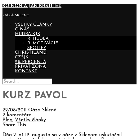
KOINONIA JÁN KRSTITEĽ
OÁZA SKLENÉ
VŠETKY ČLÁNKY
O NÁS
HUDBA KJK
R: HUDBA
R: MOTIVÁCIE
SPOTIFY
CHRISTILAND
CZŠJK
2% PERCENTÁ
PRIVAT ZÓNA
KONTAKT
KURZ PAVOL
22/08/2011
Oáza Sklené
2 komentáre
Blog
,
Všetky články
Share This
Dňa 2. až 12. augusta sa v oáze v Sklenom uskutočnil