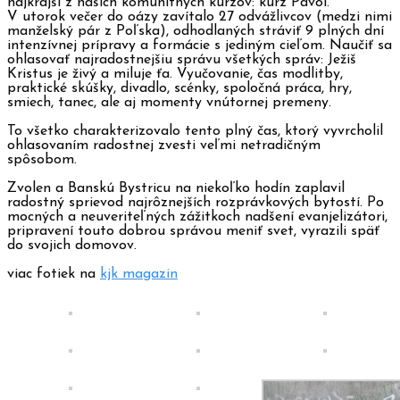
najkrajší z našich komunitných kurzov: kurz Pavol.
V utorok večer do oázy zavítalo 27 odvážlivcov (medzi nimi
manželský pár
z Poľska), odhodlaných stráviť 9 plných dní
intenzívnej prípravy a formácie s jediným cieľom. Naučiť sa
ohlasovať najradostnejšiu správu všetkých správ: Ježiš
Kristus je živý a miluje ťa. Vyučovanie, čas modlitby,
praktické skúšky, divadlo, scénky, spoločná práca, hry,
smiech, tanec, ale aj momenty vnútornej premeny.
To všetko charakterizovalo tento plný čas, ktorý vyvrcholil
ohlasovaním radostnej zvesti veľmi netradičným
spôsobom.
Zvolen a Banskú Bystricu na niekoľko hodín zaplavil
radostný sprievod najrôznejších rozprávkových bytostí. Po
mocných a neuveriteľných zážitkoch nadšení evanjelizátori,
pripravení touto dobrou správou meniť svet, vyrazili späť
do svojich domovov.
viac fotiek na
kjk magazin