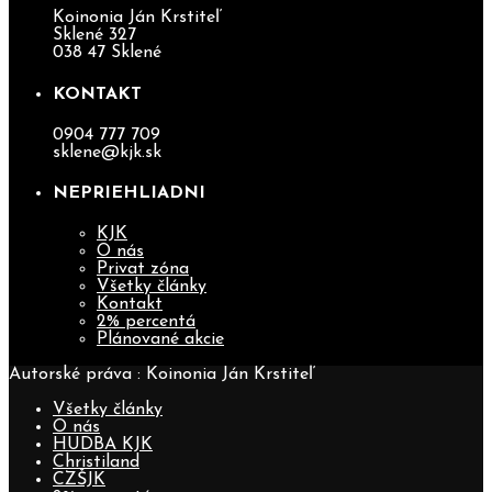
Koinonia Ján Krstiteľ
Sklené 327
038 47 Sklené
KONTAKT
0904 777 709
sklene@kjk.sk
NEPRIEHLIADNI
KJK
O nás
Privat zóna
Všetky články
Kontakt
2% percentá
Plánované akcie
Autorské práva : Koinonia Ján Krstiteľ
Všetky články
O nás
HUDBA KJK
Christiland
CZŠJK