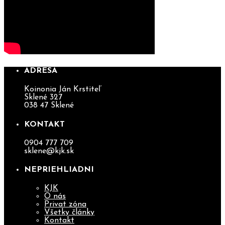
ADRESA
Koinonia Ján Krstiteľ
Sklené 327
038 47 Sklené
KONTAKT
0904 777 709
sklene@kjk.sk
NEPRIEHLIADNI
KJK
O nás
Privat zóna
Všetky články
Kontakt