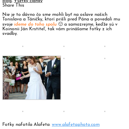
Blog
,
Všetky články
Share This
Nie je to dávno čo sme mohli byť na oslave našich
Tonislava a Táničky, ktorí prišli pred Pána a povedali mu
svoje
ideme do toho spolu
🙂 a samozrejme, keďže sú v
Koinonii Ján Krstiteľ, tak vám prinášame fotky z ich
svadby.
Fotky nafotila Alafeta:
www.alafetaphoto.com