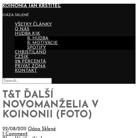
KOINONIA JÁN KRSTITEĽ
OÁZA SKLENÉ
VŠETKY ČLÁNKY
O NÁS
HUDBA KJK
R: HUDBA
R: MOTIVÁCIE
SPOTIFY
CHRISTILAND
CZŠJK
2% PERCENTÁ
PRIVAT ZÓNA
KONTAKT
T&T ĎALŠÍ
NOVOMANŽELIA V
KOINONII (FOTO)
22/08/2011
Oáza Sklené
1 Comment