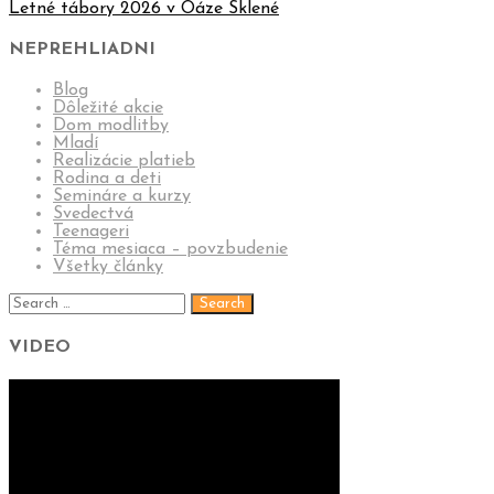
Letné tábory 2026 v Oáze Sklené
NEPREHLIADNI
Blog
Dôležité akcie
Dom modlitby
Mladí
Realizácie platieb
Rodina a deti
Semináre a kurzy
Svedectvá
Teenageri
Téma mesiaca – povzbudenie
Všetky články
VIDEO