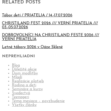
RELATED POSTS
Tábor detí / PRIATELIA / 14.-17.07.2026
CHRISTILAND FEST 2026 /// VERNÍ PRIATELIA ///
03.-05.07.2026
DOBROVOĽNÍCI NA CHRISTILAND FESTE 2026 ///
VERNÍ PRIATELIA
Letné tábory 2026 v Oáze Sklené
NEPREHLIADNI
Blog
Dôležité akcie
Dom modlitby
Mladí
Realizácie platieb
Rodina a deti
Semináre a kurzy
Svedectvá
Teenageri
Téma mesiaca – povzbudenie
Všetky články