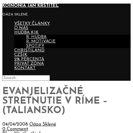
KOINONIA JÁN KRSTITEĽ
OÁZA SKLENÉ
VŠETKY ČLÁNKY
O NÁS
HUDBA KJK
R: HUDBA
R: MOTIVÁCIE
SPOTIFY
CHRISTILAND
CZŠJK
2% PERCENTÁ
PRIVAT ZÓNA
KONTAKT
EVANJELIZAČNÉ
STRETNUTIE V RÍME –
(TALIANSKO)
04/04/2008
Oáza Sklené
0 Comment