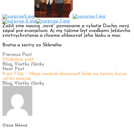
Zažili sme naozaj „nové“ pomazanie a vyliatie Ducha, nový
zápal pre evanjelium. Aj my túžime byť svedkami Ježišovho
zmŕtvychvstania a chceme ohlasovať Jeho lásku a moc.
Bratia a sestry zo Skleného
Previous Post
HUdobný svet
Blog
,
Všetky články
Next Post
Kurz Filip – Moja osobná skúsenosť bola na tomto kurze
veľmi mocná.
Blog
,
Všetky články
Oáza Sklené