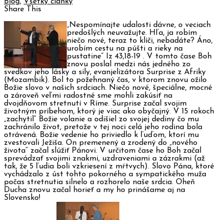
Blog
,
Všetky články
Share This
„Nespomínajte udalosti dávne, o veciach
predošlých neuvažujte. Hľa, ja robím
niečo nové, teraz to klíči, nebadáte? Áno,
urobím cestu na púšti a rieky na
pustatine“ Iz 43,18-19 . V tomto čase Boh
znovu poslal medzi nás jedného zo
svedkov jeho lásky a sily, evanjelizátora Surprise z Afriky
(Mozambik).
Bol to požehnaný čas, v ktorom znovu ožilo
Božie slovo v našich srdciach. Niečo nové, špeciálne, mocné
a zároveň veľmi radostné sme mohli zakúsiť na
dvojdňovom stretnutí v Ríme. Surprise začal svojim
životným príbehom, ktorý je viac ako obyčajný. V 15 rokoch
„zachytil“ Božie volanie a odišiel zo svojej dediny čo mu
zachránilo život, pretože v tej noci celá jeho rodina bola
otrávená. Božie vedenie ho priviedlo k ľuďom, ktorí mu
zvestovali Ježiša. On premenený a zrodený do „nového
života“ začal slúžiť Pánovi. V určitom čase ho Boh začal
sprevádzať svojimi znakmi, uzdraveniami a zázrakmi (až
tak, že 5 ľudia boli vzkriesení z mŕtvych). Slovo Pána, ktoré
vychádzalo z úst tohto pokorného a sympatického muža
počas stretnutia silnelo a rozhorelo naše srdcia. Oheň
Ducha znovu začal horieť a my ho prinášame aj na
Slovensko!