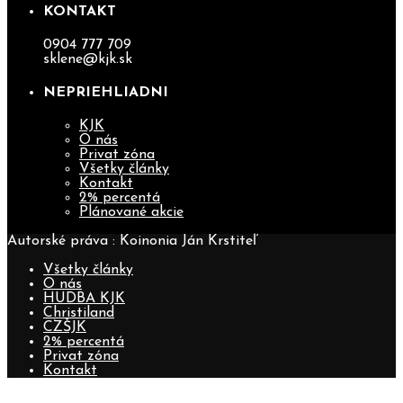
KONTAKT
0904 777 709
sklene@kjk.sk
NEPRIEHLIADNI
KJK
O nás
Privat zóna
Všetky články
Kontakt
2% percentá
Plánované akcie
Autorské práva : Koinonia Ján Krstiteľ
Všetky články
O nás
HUDBA KJK
Christiland
CZŠJK
2% percentá
Privat zóna
Kontakt