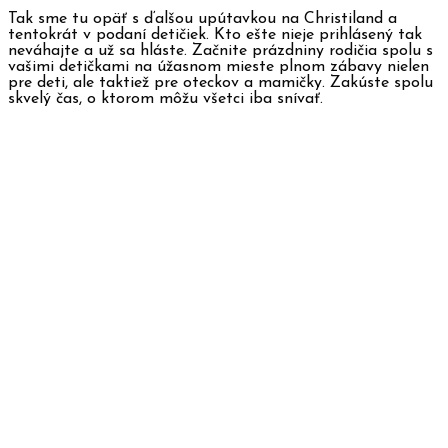
Tak sme tu opäť s ďalšou upútavkou na Christiland a
tentokrát v podaní detičiek. Kto ešte nieje prihlásený tak
neváhajte a už sa hláste. Začnite prázdniny rodičia spolu s
vašimi detičkami na úžasnom mieste plnom zábavy nielen
pre deti, ale taktiež pre oteckov a mamičky. Zakúste spolu
skvelý čas, o ktorom môžu všetci iba snívať.