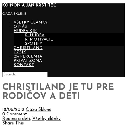
KOINONIA JÁN KRSTITEĽ
OÁZA SKLENÉ
VŠETKY ČLÁNKY
O NÁS
HUDBA KJK
R: HUDBA
R: MOTIVÁCIE
SPOTIFY
CHRISTILAND
CZŠJK
2% PERCENTÁ
PRIVAT ZÓNA
KONTAKT
CHRISTILAND JE TU PRE
RODIČOV A DETI
18/06/2012
Oáza Sklené
0 Comment
Rodina a deti
,
Všetky články
Share This