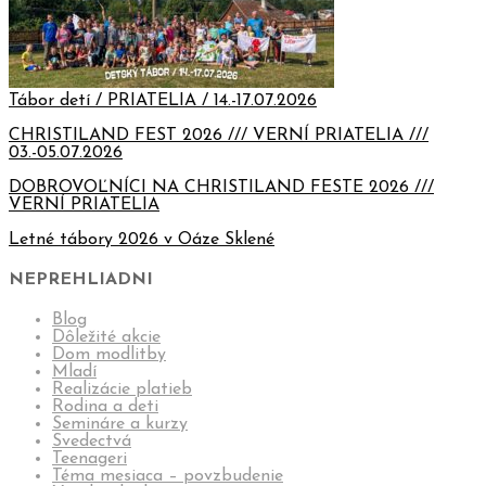
Tábor detí / PRIATELIA / 14.-17.07.2026
CHRISTILAND FEST 2026 /// VERNÍ PRIATELIA ///
03.-05.07.2026
DOBROVOĽNÍCI NA CHRISTILAND FESTE 2026 ///
VERNÍ PRIATELIA
Letné tábory 2026 v Oáze Sklené
NEPREHLIADNI
Blog
Dôležité akcie
Dom modlitby
Mladí
Realizácie platieb
Rodina a deti
Semináre a kurzy
Svedectvá
Teenageri
Téma mesiaca – povzbudenie