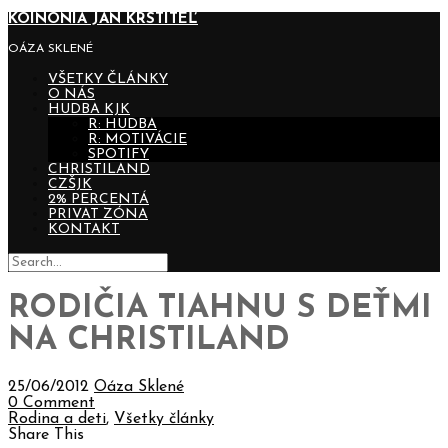
KOINONIA JÁN KRSTITEĽ
OÁZA SKLENÉ
VŠETKY ČLÁNKY
O NÁS
HUDBA KJK
R: HUDBA
R: MOTIVÁCIE
SPOTIFY
CHRISTILAND
CZŠJK
2% PERCENTÁ
PRIVAT ZÓNA
KONTAKT
RODIČIA TIAHNU S DEŤMI
NA CHRISTILAND
25/06/2012
Oáza Sklené
0 Comment
Rodina a deti
,
Všetky články
Share This