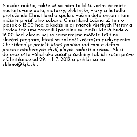
Nazdar rodičia, takže už sa nám to blíži, verím, že máte
naštartované autá, motorky, električky, vlaky či lietadlá
pretože ide Christiland a spolu s vašimi deťúrencami tam
môžete prežiť plno zábavy. Christiland začína už tento
piatok o 15.00 hod. a keďže je aj sviatok všetkých Petrov a
Pavlov tak sme zaradili špeciálnu sv. omšu, ktorá bude o
16:00 hod.
okrem nej sa samozrejme môžete tešiť na
slnečný program, ktorý sa zakončí večerným prekvapením.
Christiland je projekt, ktorý ponúka rodičom a deťom
prežitie nádherných chvíľ, plných radosti a relaxu.
Ak si
doteraz ešte váhal ako začať prázdniny tak ich začni práve
v Chritilande od 29. – 1. 7. 2012 a prihlás sa na
sklene@kjk.sk .