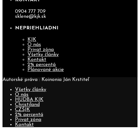
0904 777 709
sklene@kjk.sk
NEPRIEHLIADNI
KJK
O nás
Privat zóna
Všetky články
Kontakt
2% percentá
Plánované akcie
Autorské práva : Koinonia Ján Krstiteľ
Všetky články
O nás
HUDBA KJK
Christiland
CZŠJK
2% percentá
Privat zóna
Kontakt