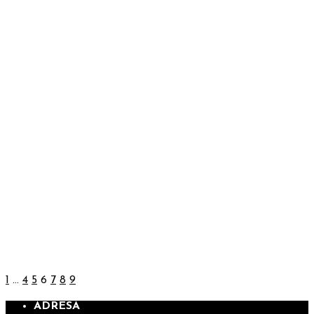
PRE ŽENY: KRÁČAJÚCA ///
30.01.-01.02.2026
REALIZÁCIA PLATBY – STRETNUTIE
TEENAGEROV 6.-7.11.2021
REALIZÁCIA PLATBY – STRETNUTIE
TEENAGEROV (12-13 R.) /
16.-18.05.2025
REALIZÁCIA PLATBY – KURZ FILIP /
25.-27.04.2025
1
…
4
5
6
7
8
9
ADRESA