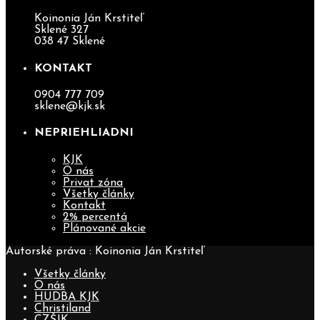
Koinonia Ján Krstiteľ
Sklené 327
038 47 Sklené
KONTAKT
0904 777 709
sklene@kjk.sk
NEPRIEHLIADNI
KJK
O nás
Privat zóna
Všetky články
Kontakt
2% percentá
Plánované akcie
Autorské práva : Koinonia Ján Krstiteľ
Všetky články
O nás
HUDBA KJK
Christiland
CZŠJK