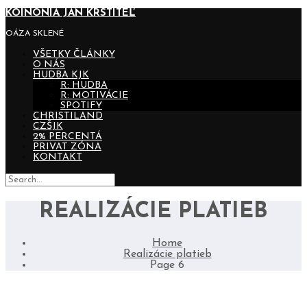
KOINONIA JÁN KRSTITEĽ
OÁZA SKLENÉ
VŠETKY ČLÁNKY
O NÁS
HUDBA KJK
R: HUDBA
R: MOTIVÁCIE
SPOTIFY
CHRISTILAND
CZŠJK
2% PERCENTÁ
PRIVAT ZÓNA
KONTAKT
REALIZÁCIE PLATIEB
Home
Realizácie platieb
Page 6