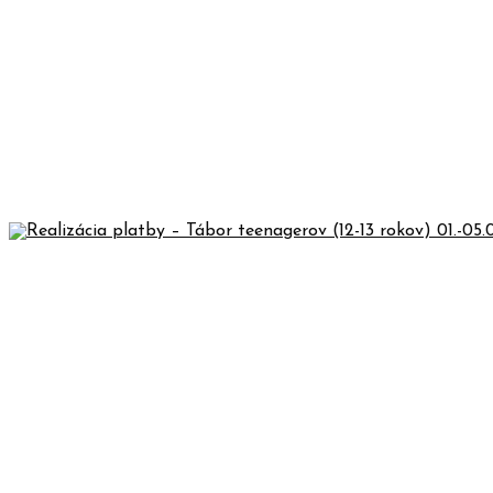
REALIZÁCIA PLATBY – KURZ „NOVÁ ME
REALIZÁCIA PLATBY – „STRETNUTIE T
REALIZÁCIA PLATBY ZÁLOHY – CHRIS
REALIZÁCIA PLATBY – TÁBOR TEENAG
REALIZÁCIA PLATBY – TÁBOR MUŽOV 
REALIZÁCIA PLATBY – TÁBOR MLADŠÍC