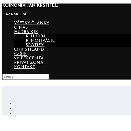
KOINONIA JÁN KRSTITEĽ
OÁZA SKLENÉ
VŠETKY ČLÁNKY
O NÁS
HUDBA KJK
R: HUDBA
R: MOTIVÁCIE
SPOTIFY
CHRISTILAND
CZŠJK
2% PERCENTÁ
PRIVAT ZÓNA
KONTAKT