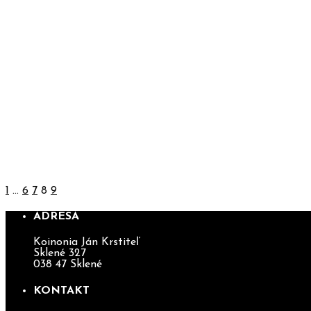
REALIZÁCIA PLATBY – MEDZINÁRODN
REALIZÁCIA PLATBY – TÁBOR MLADÝCH
REALIZÁCIA PLATBY – TÁBOR TEENAGE
1
…
6
7
8
9
ADRESA
Koinonia Ján Krstiteľ
Sklené 327
038 47 Sklené
KONTAKT