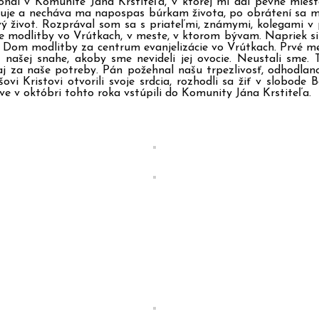
 konal v Komunite Jána Krstiteľa, v ktorej mi dal pevné mie
uje a necháva ma napospas búrkam života, po obrátení sa ma 
ý život. Rozprával som sa s priateľmi, známymi, kolegami v 
modlitby vo Vrútkach, v meste, v ktorom bývam. Napriek sil
vý Dom modlitby za centrum evanjelizácie vo Vrútkach. Prvé me
 našej snahe, akoby sme nevideli jej ovocie. Neustali sme. T
 za naše potreby. Pán požehnal našu trpezlivosť, odhodlanos
vi Kristovi otvorili svoje srdcia, rozhodli sa žiť v slobode
áve v októbri tohto roka vstúpili do Komunity Jána Krstiteľa.