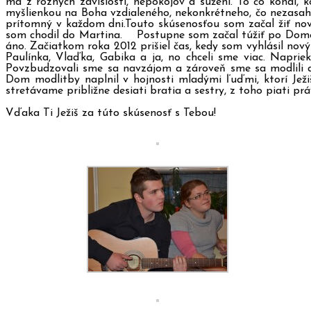
ma z rôznych závislostí, nepokojov a súžení. To čo konal,
myšlienkou na Boha vzdialeného, nekonkrétneho, čo nezasah
prítomný v každom dni.Touto skúsenosťou som začal žiť nov
som chodil do Martina. Postupne som začal túžiť po Dome 
áno. Začiatkom roka 2012 prišiel čas, kedy som vyhlásil no
Paulínka, Vlaďka, Gabika a ja, no chceli sme viac. Napriek
Povzbudzovali sme sa navzájom a zároveň sme sa modlili aj
Dom modlitby naplnil v hojnosti mladými ľuďmi, ktorí Ježišo
stretávame približne desiati bratia a sestry, z toho piati pr
Vďaka Ti Ježiš za túto skúsenosť s Tebou!