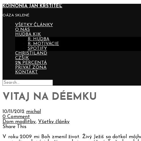
KOINONIA JÁN KRSTITEĽ
OÁZA SKLENÉ
VŠETKY ČLÁNKY
O NÁS
HUDBA KJK
R: HUDBA
R: MOTIVÁCIE
SPOTIFY
CHRISTILAND
CZŠJK
2% PERCENTÁ
PRIVAT ZÓNA
KONTAKT
VITAJ NA DÉEMKU
10/11/2012
michal
0 Comment
Dom modlitby
,
Všetky články
Share This
V roku 2009 mi Boh zmenil život. Živý Ježiš sa dotkol môjh