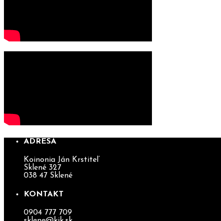
ADRESA
Koinonia Ján Krstiteľ
Sklené 327
038 47 Sklené
KONTAKT
0904 777 709
sklene@kjk.sk