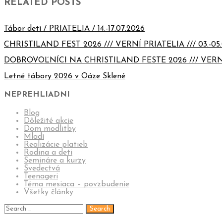
RELATED POSTS
Tábor detí / PRIATELIA / 14.-17.07.2026
CHRISTILAND FEST 2026 /// VERNÍ PRIATELIA /// 03.-05.
DOBROVOĽNÍCI NA CHRISTILAND FESTE 2026 /// VERN
Letné tábory 2026 v Oáze Sklené
NEPREHLIADNI
Blog
Dôležité akcie
Dom modlitby
Mladí
Realizácie platieb
Rodina a deti
Semináre a kurzy
Svedectvá
Teenageri
Téma mesiaca – povzbudenie
Všetky články