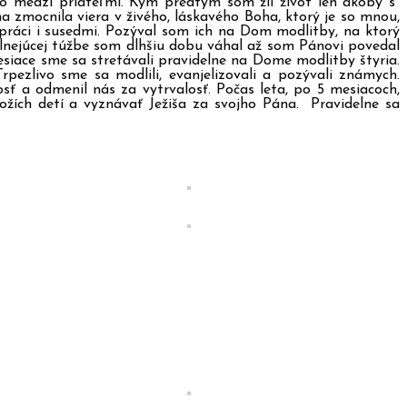
sto medzi priateľmi. Kým predtým som žil život len akoby s
zmocnila viera v živého, láskavého Boha, ktorý je so mnou,
práci i susedmi. Pozýval som ich na Dom modlitby, na ktorý
nejúcej túžbe som dlhšiu dobu váhal až som Pánovi povedal
siace sme sa stretávali pravidelne na Dome modlitby štyria.
rpezlivo sme sa modlili, evanjelizovali a pozývali známych.
ť a odmenil nás za vytrvalosť. Počas leta, po 5 mesiacoch,
 Božích detí a vyznávať Ježiša za svojho Pána. Pravidelne sa