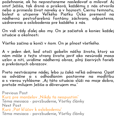
požehnanie, ak ho neprestaneme nasledovať a milovať. Aj
smrť Ježiša, tak drsná a priskorá, každému z nás otvorila
nebo a priniesla život naveky a v hojnosti. Čiernu temnotu,
bolesť a utrpenie Veľkého Piatku Ocko premenil na
nádhernú pestrofarebnú fontánu záchrany, odpustenia,
uzdravenia a oslobodenia pre každého z nás.
On vidí vždy ďalej ako my. On je začiatok a koniec každej
situácie a okolnosti.
Všetko začína a končí v ňom. On je plnosť všetkého.
A v jeden deň, keď otočí gobelín nášho života, ktorý sa
nám môže z tejto strany života javiť ako nesúrodá masa
uzlov a nití, uvidíme nádherný obraz, plný žiarivých farieb
a prekrásnych obrazcov.
Preto nestrácajme nádej, lebo ju čaká veľká odmena. Opäť
sa odvážne a s odhodlaním postavme na modlitbu
a s vierou vyhlásme: „Aj táto situácia slúži na moje dobro,
pretože milujem Ježiša a dôverujem mu.“
Previous Post
Kurz pre manželov „Nikdy ťa neopustím“
Téma mesiaca - povzbudenie
,
Všetky články
Next Post
Kurz „Päť kľúčov k oslobodeniu“
Téma mesiaca - povzbudenie
,
Všetky články