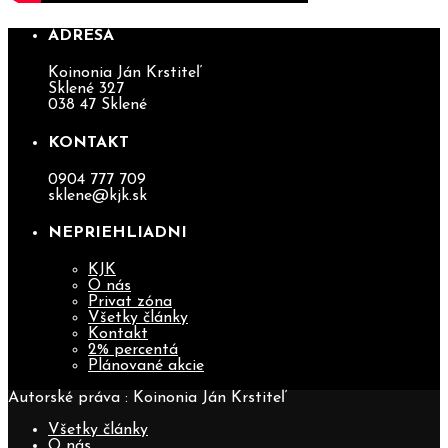
ADRESA
Koinonia Ján Krstiteľ
Sklené 327
038 47 Sklené
KONTAKT
0904 777 709
sklene@kjk.sk
NEPRIEHLIADNI
KJK
O nás
Privat zóna
Všetky články
Kontakt
2% percentá
Plánované akcie
Autorské práva : Koinonia Ján Krstiteľ
Všetky články
O nás