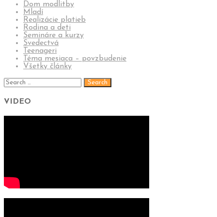
Dom modlitby
Mladí
Realizácie platieb
Rodina a deti
Semináre a kurzy
Svedectvá
Teenageri
Téma mesiaca – povzbudenie
Všetky články
VIDEO