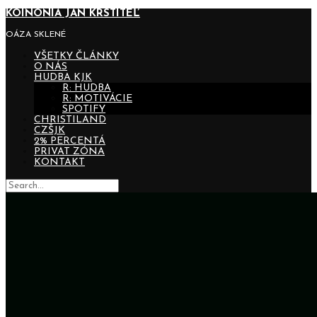
KOINONIA JÁN KRSTITEĽ
OÁZA SKLENÉ
VŠETKY ČLÁNKY
O NÁS
HUDBA KJK
R: HUDBA
R: MOTIVÁCIE
SPOTIFY
CHRISTILAND
CZŠJK
2% PERCENTÁ
PRIVAT ZÓNA
KONTAKT