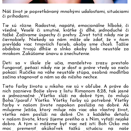
Náš život je popretkávaný mnohými udalosťami, situáciami
či príhodami.
Tie sú rôzne. Radostné, napäté, emocionálne hlboké, či
všedné. Veselé či smutné, krátke či dlhé, jednoduché či
ťažké. Zažívame úspechy či prehry. Život totiž nikdy nie je
čiernobiely. Niekedy sa nám môže ale zdať, že v ňom
prevláda viac tmavších farieb, akoby sme chceli. Ťažšie
obdobia trvajú dlhšie a slnko akoby bolo neustále za
mrakom. Zakúšame únavu a znechutenie.
Deti sa v škole zle učia, manželstvo zrazu prestalo
fungovať, peňazí nikdy nie je dosť a práve vtedy sa niečo
pokazí. Ručička na váhe neustále stúpa, osobná modlitba
začína stagnovať a nám sa do ničoho nechce.
Tieto farby života u nikoho nie sú v obľube. A práve do
nich zaznieva Božie slovo z listu Rimanom 8,28, tak jasné
a jednoznačné: „Všetko slúži na dobré tým, čo milujú
Boha.“/paraf./ Všetko. Všetky farby sú potrebné. Všetky
farby v našom živote napokon poslúžia na dobré. Ak
milujeme Ježiša, ktorý miluje nás viac ako vlastný život,
všetko nám poslúži na dobré. On z každého detailu
v našom živote, ktorý žijeme preňho a s Ním, vyťaží nejaké
dobro. A tým si môžeme byť viac než istí. Boh Ocko má
moc premeniť akúkoľvek ťažkú situáciu na naše