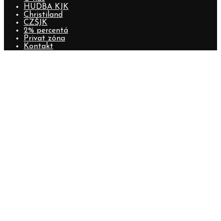
HUDBA KJK
Christiland
CZŠJK
2% percentá
Privat zóna
Kontakt