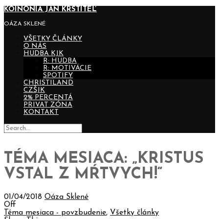
KOINONIA JÁN KRSTITEĽ
OÁZA SKLENÉ
VŠETKY ČLÁNKY
O NÁS
HUDBA KJK
R: HUDBA
R: MOTIVÁCIE
SPOTIFY
CHRISTILAND
CZŠJK
2% PERCENTÁ
PRIVAT ZÓNA
KONTAKT
TÉMA MESIACA: „KRISTUS
VSTAL Z MŔTVYCH!“
01/04/2018
Oáza Sklené
Off
Téma mesiaca - povzbudenie
,
Všetky články