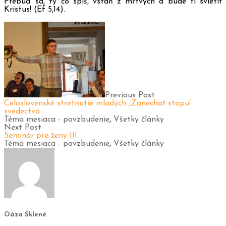
Prebuď sa, ty čo spíš, vstaň z mŕtvych a bude ti svietiť
Kristus! (Ef 5,14).
Previous Post
Celoslovenské stretnutie mladých „Zanechať stopu“
svedectvá
Téma mesiaca - povzbudenie
,
Všetky články
Next Post
Seminár pre ženy III.
Téma mesiaca - povzbudenie
,
Všetky články
Oáza Sklené