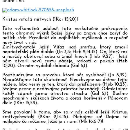
Share This
Kristus vstal z mŕtvych (1Kor 15,20)!
Táto veľkonočná udalosť, toto neskutočné prekvapenie,
tento ohromný výkrik Božej lásky sa znovu chce zaryť do
naších sŕdc. Preniknúť do najhlbších myšlienok a rozpučať
nový život v nás.
Zmŕtvychvstalý Ježiš! Víťaz nad smrťou, ktorý zmaril
nepriateľský plán diabla (1Jn 3,8; Heb 2,14-15). On, ktorý raz
a navždy obetoval seba a zničil hriech (Heb 9,27). Ježiš
nám otvoril novú cestu nádeje, radosti a pokoja (Heb
10,20). On nám vydobil slobodu (Gal 5,1).
Povzbudzujme sa pravdou, ktorá nás vyslobodí (Jn 8,32).
Neopúšťajme túto skutočnosť. Neochvejne sa držme tejto
nádeje, lebo verný je ten, ktorý dal prisľúbenie (Heb 10,23).
Stojme pevne a nedávajme priestor beznádeji. Odmietnime
každý záprah jarma otroctva strachu (Gal 5,1). Buďme
neochvejní v skúškach života a čoraz horlivejší v Pánovom
diele (1Kor 15,58).
Sme povolaní k tomu, aby sa v nás oslávil Ježiš Kristus,
zmŕtvychvstalý (2Kor 2,14-15). Nebojme sa! Dajme to
najlepšie čo môžeme. Ježiš je s nami (Mk 16,6-7)!