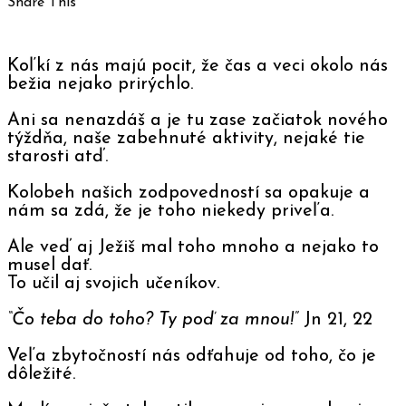
Share This
Koľkí z nás majú pocit, že čas a veci okolo nás
bežia nejako prirýchlo.
Ani sa nenazdáš a je tu zase začiatok nového
týždňa, naše zabehnuté aktivity, nejaké tie
starosti atď.
Kolobeh našich zodpovedností sa opakuje a
nám sa zdá, že je toho niekedy priveľa.
Ale veď aj Ježiš mal toho mnoho a nejako to
musel dať.
To učil aj svojich učeníkov.
“Čo teba do toho? Ty poď za mnou!”
Jn 21, 22
Veľa zbytočností nás odťahuje od toho, čo je
dôležité.