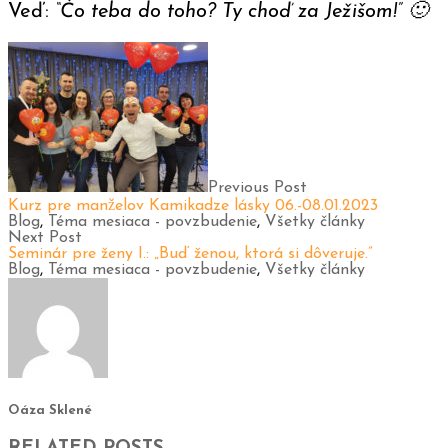
Veď:
“Čo teba do toho? Ty choď za Ježišom!” 🙂
Previous Post
Kurz pre manželov Kamikadze lásky 06.-08.01.2023
Blog
,
Téma mesiaca - povzbudenie
,
Všetky články
Next Post
Seminár pre ženy I.: „Buď ženou, ktorá si dôveruje.”
Blog
,
Téma mesiaca - povzbudenie
,
Všetky články
Oáza Sklené