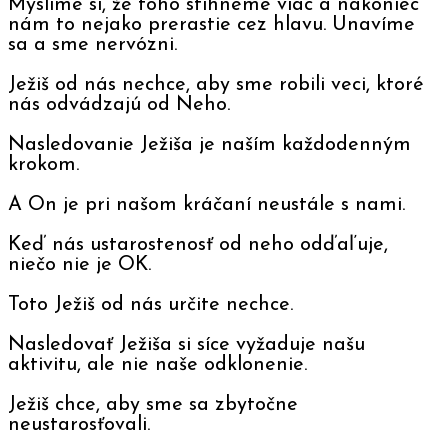
Myslíme si, že toho stihneme viac a nakoniec
nám to nejako prerastie cez hlavu. Unavíme
sa a sme nervózni.
Ježiš od nás nechce, aby sme robili veci, ktoré
nás odvádzajú od Neho.
Nasledovanie Ježiša je naším každodenným
krokom.
A On je pri našom kráčaní neustále s nami.
Keď nás ustarostenosť od neho odďaľuje,
niečo nie je OK.
Toto Ježiš od nás určite nechce.
Nasledovať Ježiša si síce vyžaduje našu
aktivitu, ale nie naše odklonenie.
Ježiš chce, aby sme sa zbytočne
neustarosťovali.