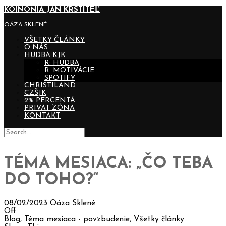
KOINONIA JÁN KRSTITEĽ
OÁZA SKLENÉ
VŠETKY ČLÁNKY
O NÁS
HUDBA KJK
R: HUDBA
R: MOTIVÁCIE
SPOTIFY
CHRISTILAND
CZŠJK
2% PERCENTÁ
PRIVAT ZÓNA
KONTAKT
TÉMA MESIACA: „ČO TEBA
DO TOHO?“
08/02/2023
Oáza Sklené
Off
Blog
,
Téma mesiaca - povzbudenie
,
Všetky články