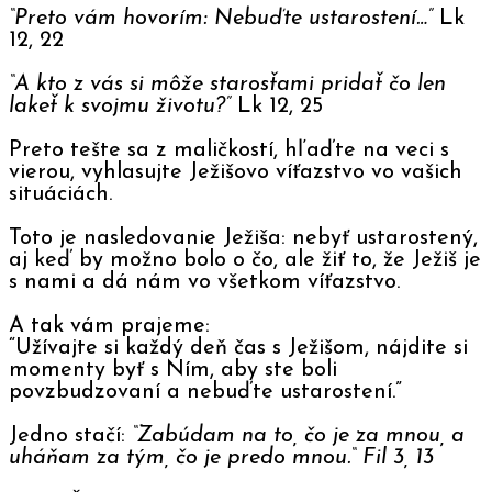
“Preto vám hovorím: Nebuďte ustarostení…”
Lk
12, 22
“A kto z vás si môže starosťami pridať čo len
lakeť k svojmu ž
ivotu?
”
Lk 12, 25
Preto tešte sa z maličkostí, hľaďte na veci s
vierou, vyhlasujte Ježišovo víťazstvo vo vašich
situáciách.
Toto je nasledovanie Ježiša: nebyť ustarostený,
aj keď by možno bolo o čo, ale žiť to, že Ježiš je
s nami a dá nám vo všetkom víťazstvo.
A tak vám prajeme:
“Užívajte si každý deň čas s Ježišom, nájdite si
momenty byť s Ním, aby ste boli
povzbudzovaní a nebuďte ustarostení.”
Jedno stačí:
“Zabúdam na to, čo je za mnou, a
uháňam za tým, čo je predo mnou.“ Fil 3, 13