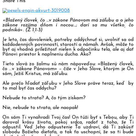
Share This
«Blažený človek, čo …v zákone Pánovom má záľubu a o jeho
zákone rozjíma dňom i nocou…; darí sa mu všetko, čo
podniká». (Ž 1,1-3)
Je leto, čas dovoleniek, potreby oddýchnuť si, uvolniť sa od
každodenných povinností, starostí a námah. Avšak, môže to
byť aj vhodná príležitosť nielen k odpočinku tela, ale aj dať
Pánovi priestor k naplneniu ducha. Ako?
Tieto slová zo žalmu sú nám nápoveďou: «Blažený človek,
čo …v zákone Pánovom» – čiže v Jeho Slove, ktorým je On
sám, Ježiš Kristus, má záľubu.
Ale prečo hľadať záľubu v Jeho Slove práve teraz, keď
by
to mal byť čas oddychu?
Nebude to strata? A, čo tým získam?
Nie, nebude to strata, ale naopak!
On sám Ti vynahradí Tvoj čas! On túži byť s Tebou, aby Ti
daroval krásu života, pokoj srdca, radoť z toho, že Ti
odpustil. Veď Jeho odpustenie Ťa uzdraví, dá Ti zakúsiť
slobodu Božieho dieťaťa, a tak ťa uschopní, že sa ti bude