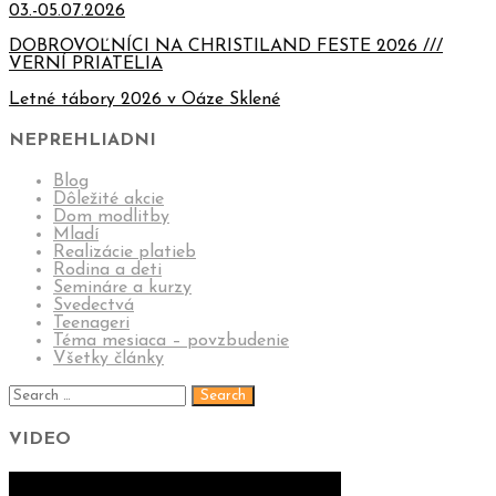
03.-05.07.2026
DOBROVOĽNÍCI NA CHRISTILAND FESTE 2026 ///
VERNÍ PRIATELIA
Letné tábory 2026 v Oáze Sklené
NEPREHLIADNI
Blog
Dôležité akcie
Dom modlitby
Mladí
Realizácie platieb
Rodina a deti
Semináre a kurzy
Svedectvá
Teenageri
Téma mesiaca – povzbudenie
Všetky články
VIDEO