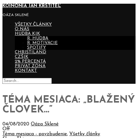
KOINONIA JÁN KRSTITEĽ
OÁZA SKLENÉ
VŠETKY ČLÁNKY
O NÁS
HUDBA KJK
R: HUDBA
R: MOTIVÁCIE
SPOTIFY
CHRISTILAND
CZŠJK
2% PERCENTÁ
PRIVAT ZÓNA
KONTAKT
TÉMA MESIACA: „BLAŽENÝ
ČLOVEK…“
04/08/2020
Oáza Sklené
Off
Téma mesiaca - povzbudenie
,
Všetky články