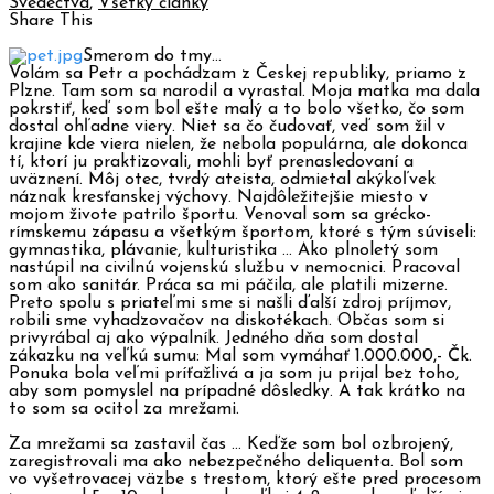
Svedectvá
,
Všetky články
Share This
Smerom do tmy…
Volám sa Petr a pochádzam z Českej republiky, priamo z
Plzne. Tam som sa narodil a vyrastal. Moja matka ma dala
pokrstiť, keď som bol ešte malý a to bolo všetko, čo som
dostal ohľadne viery. Niet sa čo čudovať, veď som žil v
krajine kde viera nielen, že nebola populárna, ale dokonca
tí, ktorí ju praktizovali, mohli byť prenasledovaní a
uväznení.
Môj otec, tvrdý ateista, odmietal akýkoľvek
náznak kresťanskej výchovy. Najdôležitejšie miesto v
mojom živote patrilo športu. Venoval som sa grécko-
rímskemu zápasu a všetkým športom, ktoré s tým súviseli:
gymnastika, plávanie, kulturistika … Ako plnoletý som
nastúpil na civilnú vojenskú službu v nemocnici. Pracoval
som ako sanitár. Práca sa mi páčila, ale platili mizerne.
Preto spolu s priateľmi sme si našli ďalší zdroj príjmov,
robili sme vyhadzovačov na diskotékach. Občas som si
privyrábal aj ako výpalník. Jedného dňa som dostal
zákazku na veľkú sumu: Mal som vymáhať 1.000.000,- Čk.
Ponuka bola veľmi príťažlivá a ja som ju prijal bez toho,
aby som pomyslel na prípadné dôsledky. A tak krátko na
to som sa ocitol za mrežami.
Za mrežami sa zastavil čas … Keďže som bol ozbrojený,
zaregistrovali ma ako nebezpečného deliquenta. Bol som
vo vyšetrovacej väzbe s trestom, ktorý ešte pred procesom