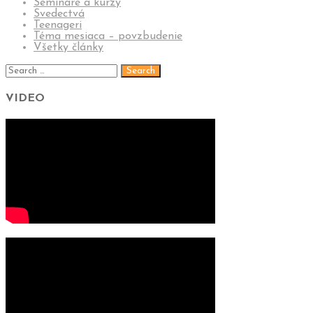
Semináre a kurzy
Svedectvá
Teenageri
Téma mesiaca – povzbudenie
Všetky články
VIDEO