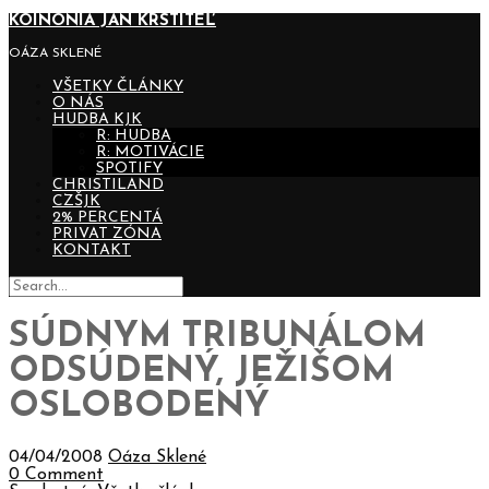
KOINONIA JÁN KRSTITEĽ
OÁZA SKLENÉ
VŠETKY ČLÁNKY
O NÁS
HUDBA KJK
R: HUDBA
R: MOTIVÁCIE
SPOTIFY
CHRISTILAND
CZŠJK
2% PERCENTÁ
PRIVAT ZÓNA
KONTAKT
SÚDNYM TRIBUNÁLOM
ODSÚDENÝ, JEŽIŠOM
OSLOBODENÝ
04/04/2008
Oáza Sklené
0 Comment