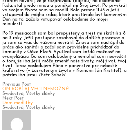
ktorom hovorili, že je rozprávkou (bájkou) na oklamanie
ľudu, stál predo mnou a ponúkal mi Svoj život. Po prvýkrát
vo svojom živote som sa modlil. Bolo presne 11.45 a Ježiš
vstupoval do môjho srdca, ktoré prestávalo byť kamenným.
Deň na to, začalo vstupovať oslobodenie do mojej
minulosti.
Po 19 mesiacoch som bol prepustený a trest mi skrátili z 8
na 3 roky. Ježiš postupne zasahoval do ďalších procesov a
ja som sa viac do väzenia nevrátil. Znovu som nastúpil do
práce ako sanitár a začal som pravidelne prichádzať do
komunity v Oáze Plzeň. Využíval som každú možnosť na
evanjelizáciu. Bo som oslobodený a nemohol som nesvedčiť
o tom, že iba Ježiš môže zmeniť naše životy; môj život, tvoj
život. Teraz nasledujem Pána v panenstve pre nebeské
kráľovstvo (v zasvätenom živote v Koinonii Ján Krstiteľ): a
patrím iba jemu. /Petr Šabek/
Previous Post
ON ROBÍ AJ VECI NEMOŽNÉ!
Svedectvá
,
Všetky články
Next Post
Dom modlitby
Svedectvá
,
Všetky články