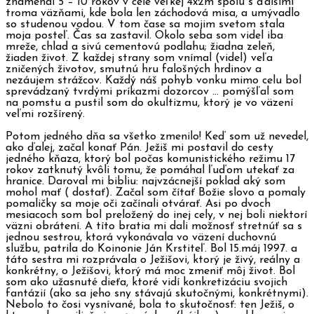
znamenal 5 – 10 rokov v cele veľkej 4x2m spolu s ďalšími
troma väzňami, kde bola len záchodová misa, a umývadlo
so studenou vodou. V tom čase sa mojim svetom stala
moja posteľ. Čas sa zastavil. Okolo seba som videl iba
mreže, chlad a sivú cementovú podlahu; žiadna zeleň,
žiaden život. Z každej strany som vnímal (videl) veľa
zničených životov, smutnú hru falošných hrdinov a
nezáujem strážcov. Každý náš pohyb vonku mimo celu bol
sprevádzaný tvrdými príkazmi dozorcov … pomýšľal som
na pomstu a pustil som do okultizmu, ktorý je vo väzení
veľmi rozšírený.
Potom jedného dňa sa všetko zmenilo! Keď som už nevedel,
ako ďalej, začal konať Pán. Ježiš mi postavil do cesty
jedného kňaza, ktorý bol počas komunistického režimu 17
rokov zatknutý kvôli tomu, že pomáhal ľuďom utekať za
hranice. Daroval mi bibliu: najvzácnejší poklad aký som
mohol mať ( dostať). Začal som čítať Božie slovo a pomaly
pomaličky sa moje oči začínali otvárať. Asi po dvoch
mesiacoch som bol preložený do inej cely, v nej boli niektorí
väzni obrátení. A títo bratia mi dali možnosť stretnúť sa s
jednou sestrou, ktorá vykonávala vo väzení duchovnú
službu, patrila do Koinonie Ján Krstiteľ. Bol 15.máj 1997. a
táto sestra mi rozprávala o Ježišovi, ktorý je živý, reálny a
konkrétny, o Ježišovi, ktorý má moc zmeniť môj život. Bol
som ako užasnuté dieťa, ktoré vidí konkretizáciu svojich
fantázií (ako sa jeho sny stávajú skutočnými, konkrétnymi).
Nebolo to čosi vysnívané, bola to skutočnosť: ten Ježiš, o