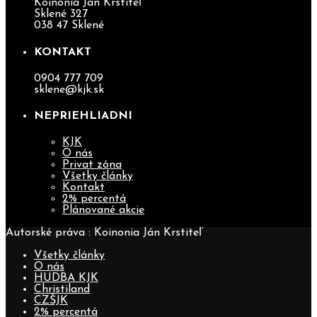
Koinonia Ján Krstiteľ
Sklené 327
038 47 Sklené
KONTAKT
0904 777 709
sklene@kjk.sk
NEPRIEHLIADNI
KJK
O nás
Privat zóna
Všetky články
Kontakt
2% percentá
Plánované akcie
Autorské práva : Koinonia Ján Krstiteľ
Všetky články
O nás
HUDBA KJK
Christiland
CZŠJK
2% percentá