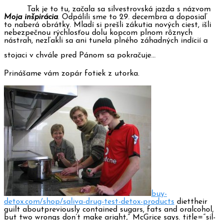
Tak je to tu, začala sa silvestrovská jazda s názvom
Moja inšpirácia
. Odpálili sme to 29. decembra a doposiaľ
to naberá obrátky. Mladí si prešli zákutia nových ciest, išli
nebezpečnou rýchlosťou dolu kopcom plnom rôznych
nástrah, nezľakli sa ani tunela plného záhadných indícií a
stojaci v chvále pred Pánom sa pokračuje…
Prinášame vám zopár fotiek z utorka.
buy-
detox.com/shop/saliva-drug-test-detox-products
diettheir
guilt aboutpreviously contained sugars, fats and oralcohol,
but two wrongs don’t make aright,” McGrice says. title=“sil-