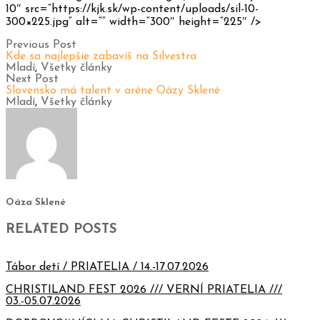
10″ src=“https://kjk.sk/wp-content/uploads/sil-10-
300×225.jpg“ alt=““ width=“300″ height=“225″ />
Previous Post
Kde sa najlepšie zabavíš na Silvestra
Mladí
,
Všetky články
Next Post
Slovensko má talent v aréne Oázy Sklené
Mladí
,
Všetky články
Oáza Sklené
RELATED POSTS
Tábor detí / PRIATELIA / 14.-17.07.2026
CHRISTILAND FEST 2026 /// VERNÍ PRIATELIA ///
03.-05.07.2026