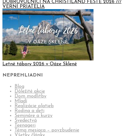
DOBROVOĽNÍCI NA CHRISTILAND FESTE 2026 ///
VERNÍ PRIATELIA
Letné tábory 2026 v Oáze Sklené
NEPREHLIADNI
Blog
Dôležité akcie
Dom modlitby
Mladí
Realizácie platieb
Rodina a deti
Semináre a kurzy
Svedectvá
Teenageri
Téma mesiaca – povzbudenie
Všetky články