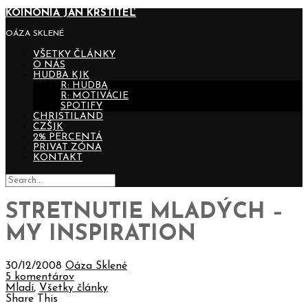
KOINONIA JÁN KRSTITEĽ
OÁZA SKLENÉ
VŠETKY ČLÁNKY
O NÁS
HUDBA KJK
R: HUDBA
R: MOTIVÁCIE
SPOTIFY
CHRISTILAND
CZŠJK
2% PERCENTÁ
PRIVAT ZÓNA
KONTAKT
STRETNUTIE MLADÝCH –
MY INSPIRATION
30/12/2008
Oáza Sklené
5 komentárov
Mladí
,
Všetky články
Share This