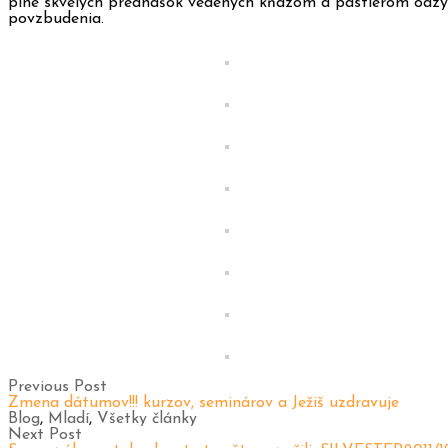
plné skvelých
prednášok vedených kňazom a pastierom oázy ko
povzbudenia.
Previous Post
Zmena dátumov!!! kurzov, seminárov a Ježiš uzdravuje
Blog
,
Mladí
,
Všetky články
Next Post