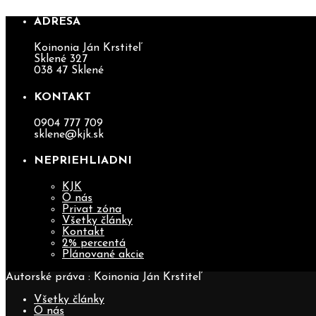
ADRESA
Koinonia Ján Krstiteľ
Sklené 327
038 47 Sklené
KONTAKT
0904 777 709
sklene@kjk.sk
NEPRIEHLIADNI
KJK
O nás
Privat zóna
Všetky články
Kontakt
2% percentá
Plánované akcie
Autorské práva : Koinonia Ján Krstiteľ
Všetky články
O nás