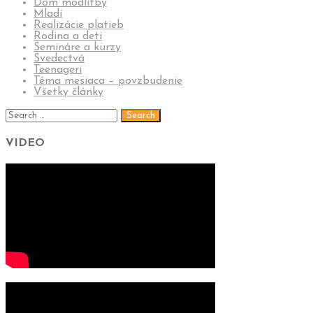
Dom modlitby
Mladí
Realizácie platieb
Rodina a deti
Semináre a kurzy
Svedectvá
Teenageri
Téma mesiaca – povzbudenie
Všetky články
VIDEO