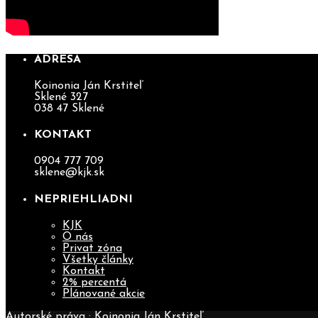
ADRESA
Koinonia Ján Krstiteľ
Sklené 327
038 47 Sklené
KONTAKT
0904 777 709
sklene@kjk.sk
NEPRIEHLIADNI
KJK
O nás
Privat zóna
Všetky články
Kontakt
2% percentá
Plánované akcie
Autorské práva : Koinonia Ján Krstiteľ