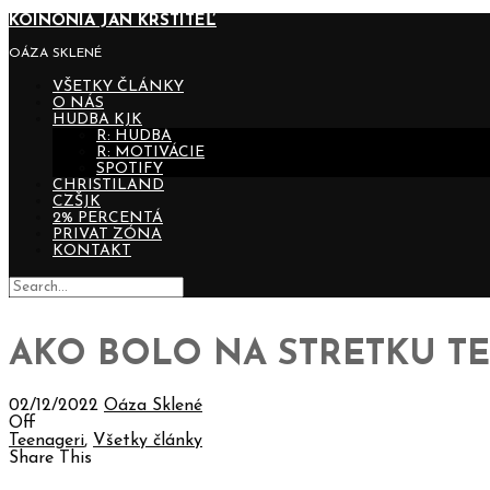
KOINONIA JÁN KRSTITEĽ
OÁZA SKLENÉ
VŠETKY ČLÁNKY
O NÁS
HUDBA KJK
R: HUDBA
R: MOTIVÁCIE
SPOTIFY
CHRISTILAND
CZŠJK
2% PERCENTÁ
PRIVAT ZÓNA
KONTAKT
AKO BOLO NA STRETKU TEEN
02/12/2022
Oáza Sklené
Off
Teenageri
,
Všetky články
Share This