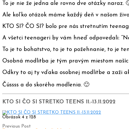
To je nie že jedna ale rovno dve otázky naraz. 
Ale koľko otázok máme každý deň v našom živo
KTO SI? ČO SI? bolo pre nás stretnutím teenage
A všetci teenageri by vám hneď odpovedali: “N
To je to bohatstvo, to je to požehnanie, to je 
Osobná modlitba je tým pravým miestom naších
Odkry to aj ty vďaka osobnej modlitbe a zaži a
Čússss a do skorého modlenia. 🙂
KTO SI ČO SI STRETKO TEENS 11.-13.11.2022
Obrázok 4 z 128
Previous Post