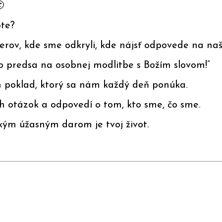

te?
rov, kde sme odkryli, kde nájsť odpovede na naš
o predsa na osobnej modlitbe s Božím slovom!”
ten poklad, ktorý sa nám každý deň ponúka.
 otázok a odpovedí o tom, kto sme, čo sme.
kým úžasným darom je tvoj život.