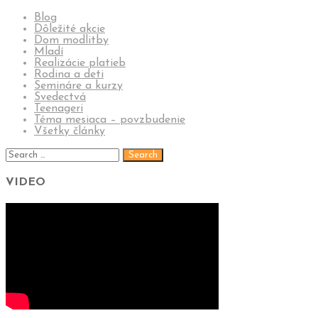
Blog
Dôležité akcie
Dom modlitby
Mladí
Realizácie platieb
Rodina a deti
Semináre a kurzy
Svedectvá
Teenageri
Téma mesiaca – povzbudenie
Všetky články
VIDEO