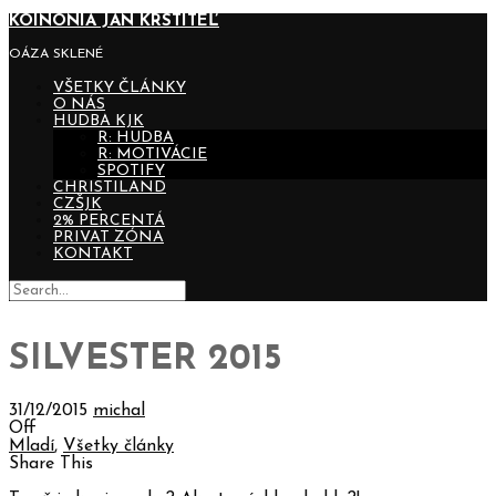
KOINONIA JÁN KRSTITEĽ
OÁZA SKLENÉ
VŠETKY ČLÁNKY
O NÁS
HUDBA KJK
R: HUDBA
R: MOTIVÁCIE
SPOTIFY
CHRISTILAND
CZŠJK
2% PERCENTÁ
PRIVAT ZÓNA
KONTAKT
SILVESTER 2015
31/12/2015
michal
Off
Mladí
,
Všetky články
Share This