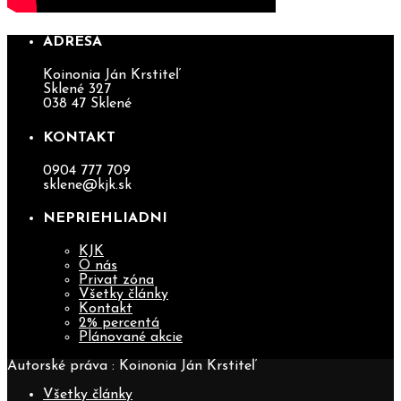
ADRESA
Koinonia Ján Krstiteľ
Sklené 327
038 47 Sklené
KONTAKT
0904 777 709
sklene@kjk.sk
NEPRIEHLIADNI
KJK
O nás
Privat zóna
Všetky články
Kontakt
2% percentá
Plánované akcie
Autorské práva : Koinonia Ján Krstiteľ
Všetky články