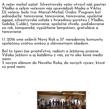
A večer mohol začať. Silvestrovský večer otvoril náš pastier
Vladko a celým večerom nás sprevádzali Majka a Viktor.
DJ večera- bolo trio: Marcel-Michal, Ondro. Program bol
jednoduchý: tancovanie, tancovanie, tancovanie, spoločné
agapé, silvestrovské súťaže s hviezdnou porotou ( Vladko,
Gabika, Culdo), tancovanie, spoločné chvály- poďakovanie
za rok, šampanské, vypúšťanie lampiónov, gratulácie a
tancovanie.
1.1. 2016 sme oslávili Nový Rok a 37. narodeniny komunity
spoločnou svätou omšou a slávnostným obedom.
Bol to špeci čas priateľstva, radosti a Ježišovej priazne.
Vďaka Ježišovi a aj každému z vás, za to ako koná medzi
nami.
S novým elánom do Nového Roka, do nových výziev, ktoré
sú pred nami.