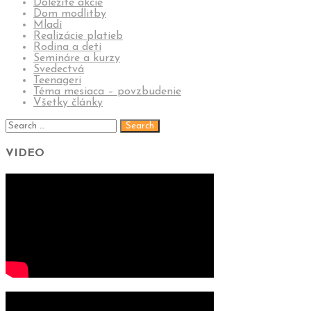
Dôležité akcie
Dom modlitby
Mladí
Realizácie platieb
Rodina a deti
Semináre a kurzy
Svedectvá
Teenageri
Téma mesiaca – povzbudenie
Všetky články
VIDEO