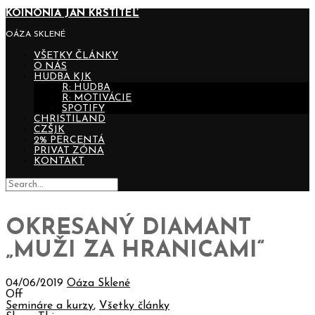
KOINONIA JÁN KRSTITEĽ
OÁZA SKLENÉ
VŠETKY ČLÁNKY
O NÁS
HUDBA KJK
R: HUDBA
R: MOTIVÁCIE
SPOTIFY
CHRISTILAND
CZŠJK
2% PERCENTÁ
PRIVAT ZÓNA
KONTAKT
OKRESANÝ DIAMANT
„MUŽI ZA HRANICAMI“
04/06/2019
Oáza Sklené
Off
Semináre a kurzy
,
Všetky články