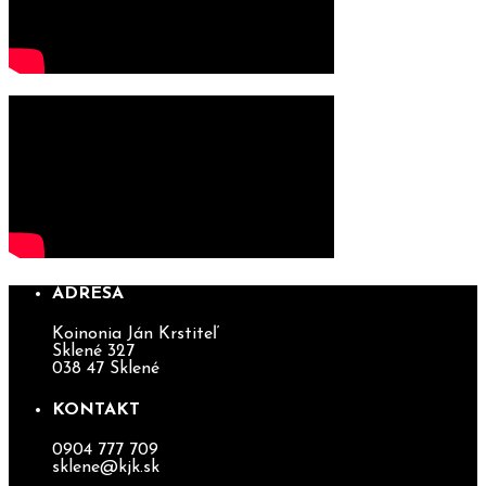
ADRESA
Koinonia Ján Krstiteľ
Sklené 327
038 47 Sklené
KONTAKT
0904 777 709
sklene@kjk.sk