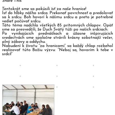
Share This
Tentokrát sme sa pokúsili ísť za naše hranice!
Ísť do hĺbky nášho srdca. Prekonať povrchnosť a predolovať
sa k srdcu. Boh hovorí k nášmu srdcu a preto je potrebné
vedieť počúvať srdcu.
Táto téma nadchla všetkých 85 prítomných chlapov. Opäť
sme sa presvedčili, že Duch Svätý túži po našich srdciach.
Po vynikajúcich prednáškach a úžasne inšpirujúcich
svedectvách sme spoločne strávili krásny sobotnajší večer,
plný zábavy a oddychu.
Nabudení k životu “za hranicami” sa každý chlap rozbehol
realizovať túto Božiu výzvu: “Neboj sa, hovorím k tebe v
srdci!”