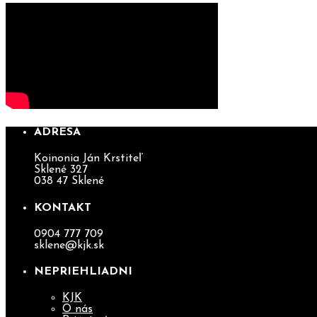
ADRESA
Koinonia Ján Krstiteľ
Sklené 327
038 47 Sklené
KONTAKT
0904 777 709
sklene@kjk.sk
NEPRIEHLIADNI
KJK
O nás