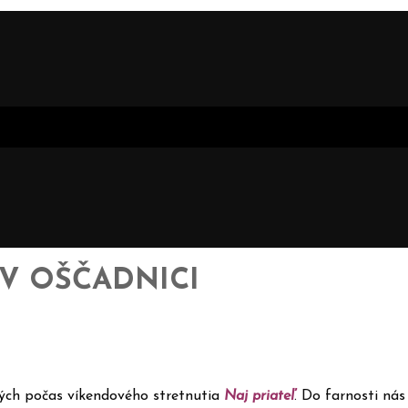
 V OŠČADNICI
dých počas víkendového stretnutia
Naj priateľ
. Do farnosti ná