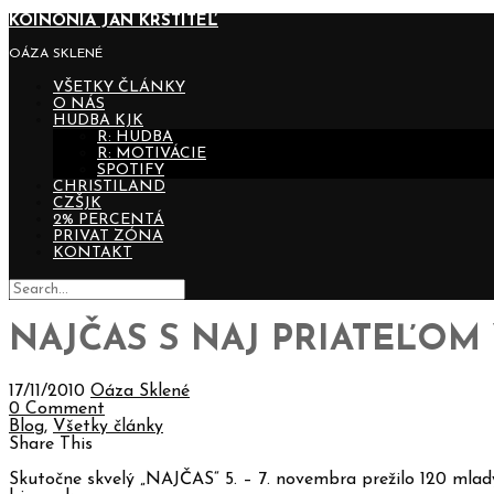
KOINONIA JÁN KRSTITEĽ
OÁZA SKLENÉ
VŠETKY ČLÁNKY
O NÁS
HUDBA KJK
R: HUDBA
R: MOTIVÁCIE
SPOTIFY
CHRISTILAND
CZŠJK
2% PERCENTÁ
PRIVAT ZÓNA
KONTAKT
NAJČAS S NAJ PRIATEĽOM
17/11/2010
Oáza Sklené
0 Comment
Blog
,
Všetky články
Share This
Skutočne skvelý „NAJČAS“ 5. – 7. novembra prežilo 120 mla