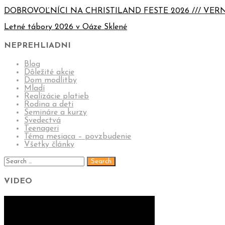
DOBROVOĽNÍCI NA CHRISTILAND FESTE 2026 /// VERN
Letné tábory 2026 v Oáze Sklené
NEPREHLIADNI
Blog
Dôležité akcie
Dom modlitby
Mladí
Realizácie platieb
Rodina a deti
Semináre a kurzy
Svedectvá
Teenageri
Téma mesiaca – povzbudenie
Všetky články
VIDEO