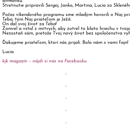
birmovku.
Stretnutie pripravili Sergej, Janko, Martina, Lucia zo Sklen
Počas víkendového programu sme mladým hovorili o Naj priat
Teba, tým Naj priateľom je Ježiš.
On dal svoj život za Teba!
Zomrel a vstal z mŕtvych, aby zotrel to blato hriechu v tvoj
Nezostaň sám, pretože Tvoj nový život bez spoločenstva vy
Ďakujeme priateľom, ktorí nás prijali. Bolo nám s vami fajn!
Lucia
kjk magazín – nájdi si nás na Facebooku