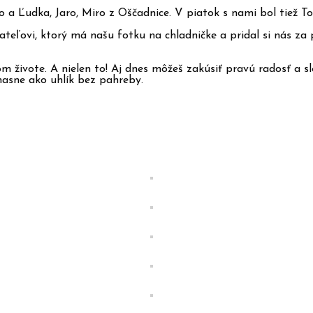
ého a Ľudka, Jaro, Miro z Oščadnice. V piatok s nami bol tiež
eľovi, ktorý má našu fotku na chladničke a pridal si nás za
om živote. A nielen to! Aj dnes môžeš zakúsiť pravú radosť a s
hasne ako uhlík bez pahreby.