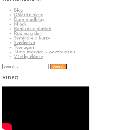
Blog
Dôležité akcie
Dom modlitby
Mladí
Realizácie platieb
Rodina a deti
Semináre a kurzy
Svedectvá
Teenageri
Téma mesiaca – povzbudenie
Všetky články
VIDEO