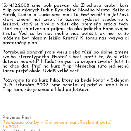
13.-14.12.2008
sme boli pozvaní do Zliechova urobiť kurz
Filip pre mladých ľudí z Kysuckého Nového Mesta. Betka a
Patrik, Ľudka a Lucia sme mali tú česť svedčiť o Ježišovi,
ktorý zmenil náš život. Je úžasné vydávať svedectvo o
Ježišovi, ktorý je živý a vidieť ako premieňa srdcia tých,
ktorí mu ich otvoria
a príjmu Ho ako jediného Pána svojho
života. Veď čo by nás mohlo viac potešiť, ak nie to, že
môžeme byť hlasom Ježiša Krista? K tomu
nás vyzýva aj
pastoračný plán.
Potrebuješ obnoviť svoju vieru alebo túžiš po úplnej zmene
svojho stereotypného života? Chceš prežiť to, čo si ešte
doteraz neprežil? Hľadáš zmysel vo svojom živote? Ježiš ti
ho chce dať. Príď na kurz Filip! Nenechaj túto jedinečnú
šancu prejsť okolo! Uvidíš veľké veci!
Pozývame ťa na kurz Filip, ktorý sa bude konať v Sklenom
13.-15. februára 2009. Sme ochotní aj prísť a urobiť kurz
Filip tam, kde je smäd a hlad po Ježišovi.
Previous Post
Realizácia platby – Online seminár „Rozlomiť putá“
3.4.2021