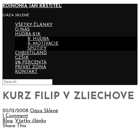
KOINONIA JÁN KRSTITEĽ
OÁZA SKLENÉ
VŠETKY ČLÁNKY
O NÁS
HUDBA KJK
R: HUDBA
R: MOTIVÁCIE
SPOTIFY
CHRISTILAND
CZŠJK
2% PERCENTÁ
PRIVAT ZÓNA
KONTAKT
KURZ FILIP V ZLIECHOVE
20/12/2008
Oáza Sklené
1 Comment
Blog
,
Všetky články
Share This