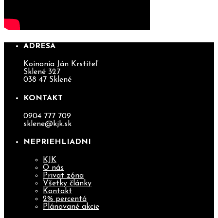
ADRESA
Koinonia Ján Krstiteľ
Sklené 327
038 47 Sklené
KONTAKT
0904 777 709
sklene@kjk.sk
NEPRIEHLIADNI
KJK
O nás
Privat zóna
Všetky články
Kontakt
2% percentá
Plánované akcie