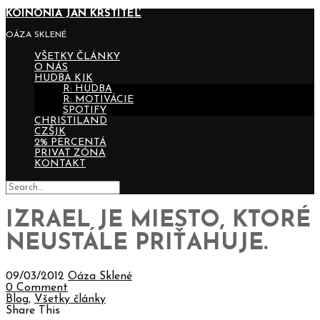
KOINONIA JÁN KRSTITEĽ
OÁZA SKLENÉ
VŠETKY ČLÁNKY
O NÁS
HUDBA KJK
R: HUDBA
R: MOTIVÁCIE
SPOTIFY
CHRISTILAND
CZŠJK
2% PERCENTÁ
PRIVAT ZÓNA
KONTAKT
IZRAEL JE MIESTO, KTORÉ
NEUSTÁLE PRIŤAHUJE.
09/03/2012
Oáza Sklené
0 Comment
Blog
,
Všetky články
Share This