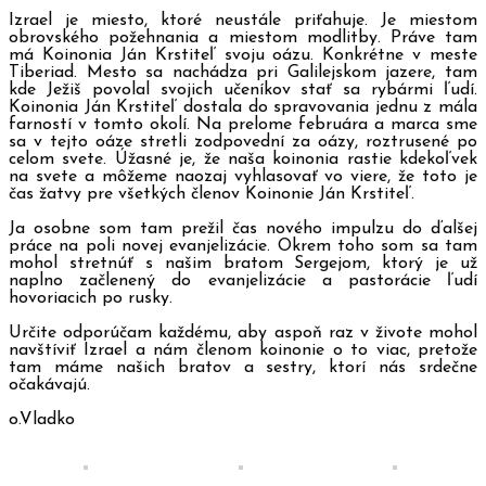
Izrael je miesto, ktoré neustále priťahuje. Je miestom
obrovského požehnania a miestom modlitby. Práve tam
má Koinonia Ján Krstiteľ svoju oázu. Konkrétne v meste
Tiberiad. Mesto sa nachádza pri Galilejskom jazere, tam
kde Ježiš povolal svojich učeníkov stať sa rybármi ľudí.
Koinonia Ján Krstiteľ dostala do spravovania jednu z mála
farností v tomto okolí. Na prelome februára a marca sme
sa v tejto oáze stretli zodpovední za oázy, roztrusené po
celom svete. Úžasné je, že naša koinonia rastie kdekoľvek
na svete a môžeme naozaj vyhlasovať vo viere, že toto je
čas žatvy pre všetkých členov Koinonie Ján Krstiteľ.
Ja osobne som tam prežil čas nového impulzu do ďalšej
práce na poli novej evanjelizácie. Okrem toho som sa tam
mohol stretnúť s našim bratom Sergejom, ktorý je už
naplno začlenený do evanjelizácie a pastorácie ľudí
hovoriacich po rusky.
Určite odporúčam každému, aby aspoň raz v živote mohol
navštíviť Izrael a nám členom koinonie o to viac, pretože
tam máme našich bratov a sestry, ktorí nás srdečne
očakávajú.
o.Vladko