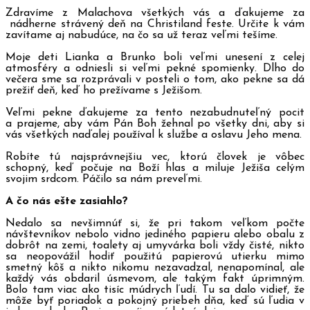
Zdravíme z Malachova všetkých vás a ďakujeme za
nádherne strávený deň na Christiland feste. Určite k vám
zavítame aj nabudúce, na čo sa už teraz veľmi tešíme.
Moje deti Lianka a Brunko boli veľmi unesení z celej
atmosféry a odniesli si veľmi pekné spomienky. Dlho do
večera sme sa rozprávali v posteli o tom, ako pekne sa dá
prežiť deň, keď ho prežívame s Ježišom.
Veľmi pekne ďakujeme za tento nezabudnuteľný pocit
a prajeme, aby vám Pán Boh žehnal po všetky dni, aby si
vás všetkých naďalej používal k službe a oslavu Jeho mena.
Robíte tú najsprávnejšiu vec, ktorú človek je vôbec
schopný, keď počuje na Boží hlas a miluje Ježiša celým
svojim srdcom. Páčilo sa nám preveľmi.
A čo nás ešte zasiahlo?
Nedalo sa nevšimnúť si, že pri takom veľkom počte
návštevníkov nebolo vidno jediného papieru alebo obalu z
dobrôt na zemi, toalety aj umyvárka boli vždy čisté, nikto
sa neopovážil hodiť použitú papierovú utierku mimo
smetný kôš a nikto nikomu nezavadzal, nenapomínal, ale
každý vás obdaril úsmevom, ale takým fakt úprimným.
Bolo tam viac ako tisíc múdrych ľudí. Tu sa dalo vidieť, že
môže byť poriadok a pokojný priebeh dňa, keď sú ľudia v