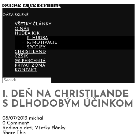
KOINONIA JÁN KRSTITEĽ
OÁZA SKLENÉ
VŠETKY ČLÁNKY
O NÁS
HUDBA KJK
R: HUDBA
R: MOTIVÁCIE
SPOTIFY
CHRISTILAND
CZŠJK
2% PERCENTÁ
PRIVAT ZÓNA
KONTAKT
1. DEŇ NA CHRISTILANDE
S DLHODOBÝM ÚČINKOM
08/07/2013
michal
0 Comment
Rodina a deti
,
Všetky články
Share This