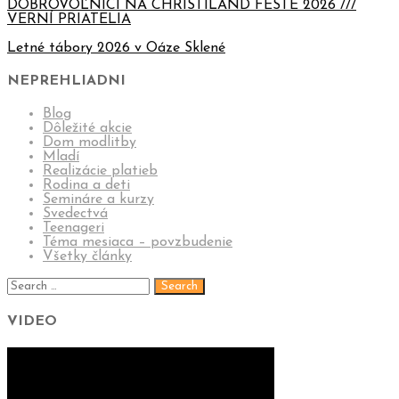
DOBROVOĽNÍCI NA CHRISTILAND FESTE 2026 ///
VERNÍ PRIATELIA
Letné tábory 2026 v Oáze Sklené
NEPREHLIADNI
Blog
Dôležité akcie
Dom modlitby
Mladí
Realizácie platieb
Rodina a deti
Semináre a kurzy
Svedectvá
Teenageri
Téma mesiaca – povzbudenie
Všetky články
VIDEO