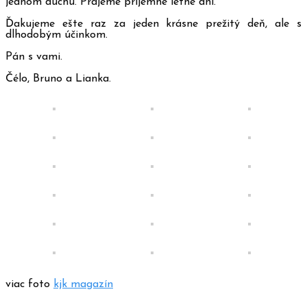
jednom duchu. Prajeme príjemné letné dni.
Ďakujeme ešte raz za jeden krásne prežitý deň, ale s
dlhodobým účinkom.
Pán s vami.
Čélo, Bruno a Lianka.
viac foto
kjk magazín