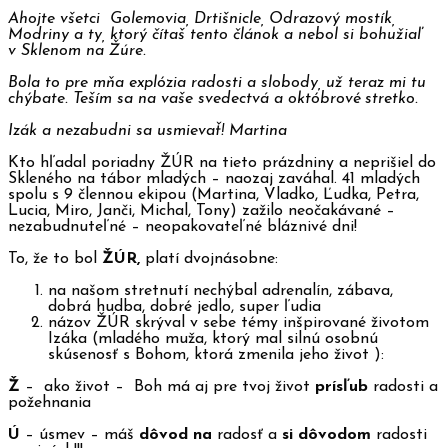
Ahojte všetci Golemovia, Drtišnicle, Odrazový mostík,
Modriny a ty, ktorý čítaš tento článok a nebol si bohužiaľ
v Sklenom na Žúre.
Bola to pre mňa explózia radosti a slobody, už teraz mi tu
chýbate. Teším sa na vaše svedectvá a októbrové stretko.
Izák a nezabudni sa usmievať! Martina
Kto hľadal poriadny ŽÚR na tieto prázdniny a neprišiel do
Skleného na tábor mladých – naozaj zaváhal. 41 mladých
spolu s 9 člennou ekipou (Martina, Vladko, Ľudka, Petra,
Lucia, Miro, Janči, Michal, Tony) zažilo neočakávané –
nezabudnuteľné – neopakovateľné bláznivé dni!
To, že to bol
ŽÚR,
platí dvojnásobne:
na našom stretnutí nechýbal adrenalín, zábava,
dobrá hudba, dobré jedlo, super ľudia
názov ŽÚR skrýval v sebe témy inšpirované životom
Izáka (mladého muža, ktorý mal silnú osobnú
skúsenosť s Bohom, ktorá zmenila jeho život ):
Ž
– ako život – Boh má aj pre tvoj život
prísľub
radosti a
požehnania
Ú
– úsmev – máš
dôvod na
radosť a
si dôvodom
radosti