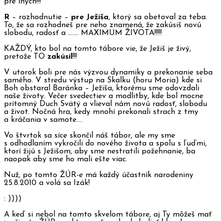
pre iných!!!
R
– rozhodnutie –
pre Ježiša
, ktorý sa obetoval za teba.
To, že sa rozhodneš pre neho znamená, že zakúsiš novú
slobodu, radosť a ……. MAXIMUM ŽIVOTA!!!!!
KAŽDÝ, kto bol na tomto tábore vie, že Ježiš je živý,
pretože TO
zakúsil
!!!
V utorok boli pre nás výzvou dynamiky a prekonanie seba
samého. V stredu výstup na Skalku (horu Moria) kde si
Boh obstaral Baránka – Ježiša, ktorému sme odovzdali
naše životy. Večer svedectiev a modlitby, kde bol mocne
prítomný Duch Svätý a vlieval nám novú radosť, slobodu
a život. Nočná hra, kedy mnohí prekonali strach z tmy
a kráčania v samote….
Vo štvrtok sa síce skončil náš tábor, ale my sme
s odhodlaním vykročili do nového života a spolu s ľuďmi,
ktorí žijú s Ježišom, aby sme nestratili požehnanie, ba
naopak aby sme ho mali ešte viac.
Nuž, po tomto ŽÚR-e má každý účastník narodeniny
25.8.2010 a volá sa Izák!
: ))))
A keď si nebol na tomto skvelom tábore, aj Ty môžeš mať