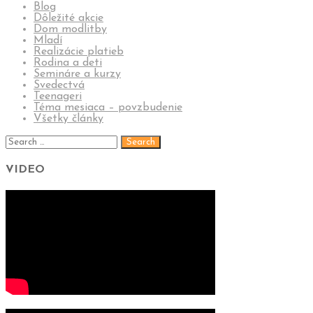
Blog
Dôležité akcie
Dom modlitby
Mladí
Realizácie platieb
Rodina a deti
Semináre a kurzy
Svedectvá
Teenageri
Téma mesiaca – povzbudenie
Všetky články
VIDEO