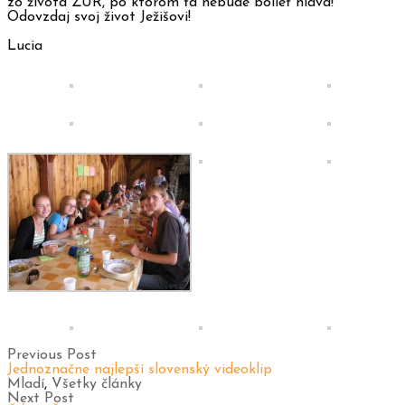
zo života ŽÚR, po ktorom ťa nebude bolieť hlava!
Odovzdaj svoj život Ježišovi!
Lucia
Previous Post
Jednoznačne najlepší slovenský videoklip
Mladí
,
Všetky články
Next Post