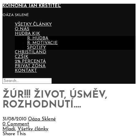
KOINONIA JÁN KRSTITEĽ
OÁZA SKLENÉ
VŠETKY ČLÁNKY
O NÁS
HUDBA KJK
R: HUDBA
R: MOTIVÁCIE
SPOTIFY
CHRISTILAND
CZŠJK
2% PERCENTÁ
PRIVAT ZÓNA
KONTAKT
ŽÚR!!! ŽIVOT, ÚSMĚV,
ROZHODNUTÍ….
31/08/2010
Oáza Sklené
0 Comment
Mladí
,
Všetky články
Share This