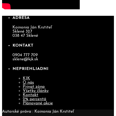
ADRESA
Koinonia Ján Krstiteľ
Sklené 327
038 47 Sklené
KONTAKT
0904 777 709
sklene@kjk.sk
NEPRIEHLIADNI
KJK
O nás
Privat zóna
Všetky články
Kontakt
2% percentá
Plánované akcie
Autorské práva : Koinonia Ján Krstiteľ