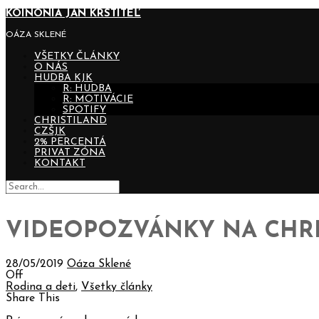
KOINONIA JÁN KRSTITEĽ
OÁZA SKLENÉ
VŠETKY ČLÁNKY
O NÁS
HUDBA KJK
R: HUDBA
R: MOTIVÁCIE
SPOTIFY
CHRISTILAND
CZŠJK
2% PERCENTÁ
PRIVAT ZÓNA
KONTAKT
VIDEOPOZVÁNKY NA CHRIS
28/05/2019
Oáza Sklené
Off
Rodina a deti
,
Všetky články
Share This