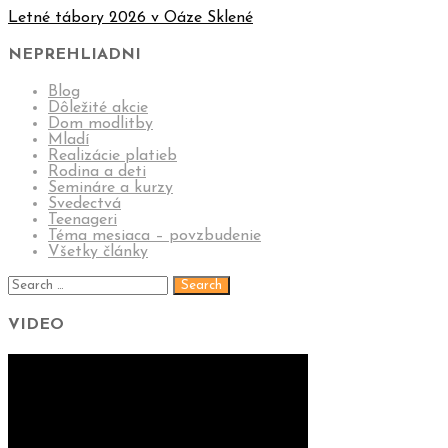
Letné tábory 2026 v Oáze Sklené
NEPREHLIADNI
Blog
Dôležité akcie
Dom modlitby
Mladí
Realizácie platieb
Rodina a deti
Semináre a kurzy
Svedectvá
Teenageri
Téma mesiaca – povzbudenie
Všetky články
VIDEO