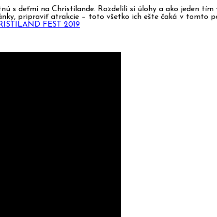
tnú s deťmi na Christilande. Rozdelili si úlohy a ako jeden tím
nky, pripraviť atrakcie – toto všetko ich ešte čaká v tomto p
ISTILAND FEST 2019