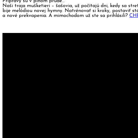
Prípravy sú v plnom prúde…
Naši traja mušketieri – šašovia, už počítajú dni, kedy sa stre
bije melódiou novej hymny. Natrénovať si kroky, postaviť stá
a nové prekvapenia. A mimochodom už ste sa prihlásili?
CHR