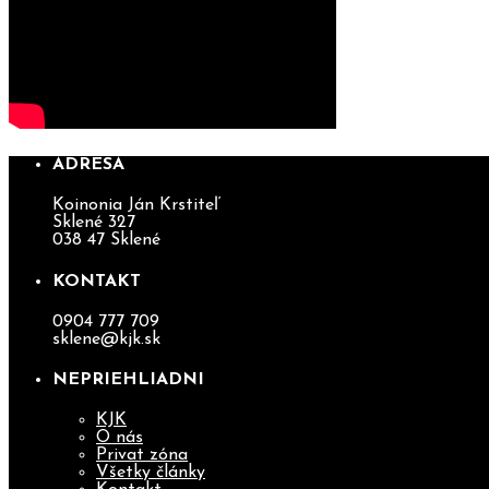
ADRESA
Koinonia Ján Krstiteľ
Sklené 327
038 47 Sklené
KONTAKT
0904 777 709
sklene@kjk.sk
NEPRIEHLIADNI
KJK
O nás
Privat zóna
Všetky články