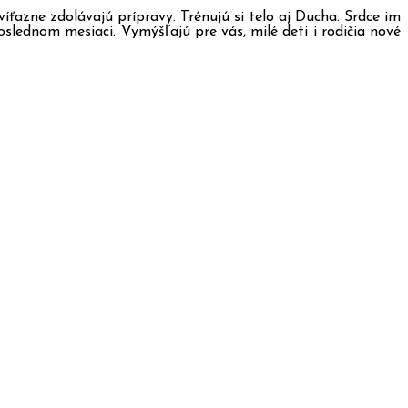
 víťazne zdolávajú prípravy. Trénujú si telo aj Ducha. Srdce im
oslednom mesiaci. Vymýšľajú pre vás, milé deti i rodičia nové