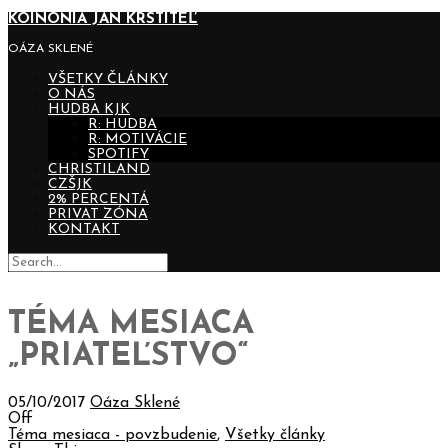
KOINONIA JÁN KRSTITEĽ
OÁZA SKLENÉ
VŠETKY ČLÁNKY
O NÁS
HUDBA KJK
R: HUDBA
R: MOTIVÁCIE
SPOTIFY
CHRISTILAND
CZŠJK
2% PERCENTÁ
PRIVAT ZÓNA
KONTAKT
TÉMA MESIACA
„PRIATEĽSTVO“
05/10/2017
Oáza Sklené
Off
Téma mesiaca - povzbudenie
,
Všetky články