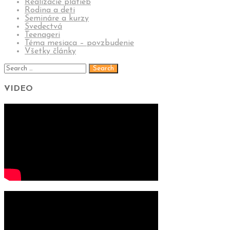
Realizácie platieb
Rodina a deti
Semináre a kurzy
Svedectvá
Teenageri
Téma mesiaca – povzbudenie
Všetky články
VIDEO