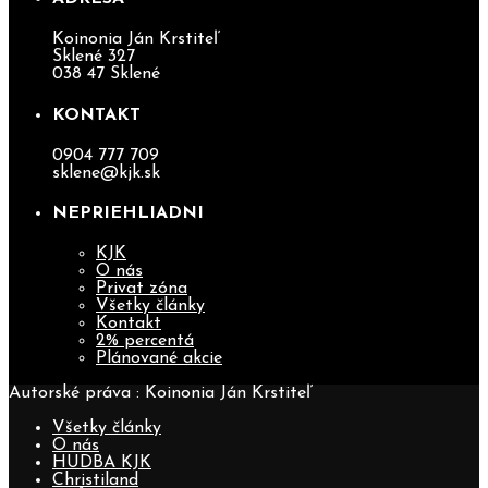
Koinonia Ján Krstiteľ
Sklené 327
038 47 Sklené
KONTAKT
0904 777 709
sklene@kjk.sk
NEPRIEHLIADNI
KJK
O nás
Privat zóna
Všetky články
Kontakt
2% percentá
Plánované akcie
Autorské práva : Koinonia Ján Krstiteľ
Všetky články
O nás
HUDBA KJK
Christiland