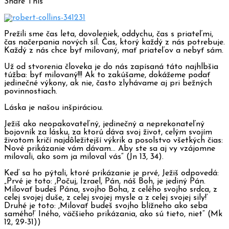
Share This
Prežili sme čas leta, dovoleniek, oddychu, čas s priateľmi,
čas načerpania nových síl. Čas, ktorý každý z nás potrebuje.
Každý z nás chce byť milovaný, mať priateľov a nebyť sám.
Už od stvorenia človeka je do nás zapísaná táto najhlbšia
túžba: byť milovaný!!! Ak to zakúšame, dokážeme podať
jedinečné výkony, ak nie, často zlyhávame aj pri bežných
povinnostiach.
Láska je našou inšpiráciou.
Ježiš ako neopakovateľný, jedinečný a neprekonateľný
bojovník za lásku, za ktorú dáva svoj život, celým svojím
životom kričí najdôležitejší výkrik a posolstvo všetkých čias:
Nové prikázanie vám dávam… Aby ste sa aj vy vzájomne
milovali, ako som ja miloval vás“ (Jn 13, 34).
Keď sa ho pýtali, ktoré prikázanie je prvé, Ježiš odpovedá:
„Prvé je toto: ,Počuj, Izrael, Pán, náš Boh, je jediný Pán.
Milovať budeš Pána, svojho Boha, z celého svojho srdca, z
celej svojej duše, z celej svojej mysle a z celej svojej sily!‘
Druhé je toto: ,Milovať budeš svojho blížneho ako seba
samého!‘ Iného, väčšieho prikázania, ako sú tieto, niet“ (Mk
12, 29-31))