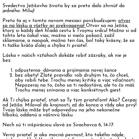
Svedectvo Ježišovho života by sa preto dalo zhrnúť do
jedného: Miluj!
Preto ťa aj v tomto novom mesiaci povzbudzujem:
otvor
sa na lásku a všetky jej prekvapenia!
Otvor sa na Ježiša,
ktorý si každý deň hľadá cestu k Tvojmu srdcu! Možno si od
tohto leta čakal viac, možno si niečo pokazil, zažil
sklamanie, a naopak, možno ten čas, bol taký krásny, že sa
ti ťažko kráča ďalej a chýba ti priateľ.
Láska v našich vzťahoch dokáže robiť zázraky, ak nie je
bez:
odpustenia- dávania a prijímania novej šance
bez obety! Zlaté pravidlo: rob druhým to, čo chceš,
aby robili tebe. Trochu menej kritiky a viac vďačnosti.
Nepozeraj na to, čoho sa ti nedostáva, ale to čo máš.
Trochu menej snívania a viac konkrétnych giest.
Ak Ti chýba priateľ, staň sa Ty tým priateľom! Ako? Čerpaj
od Ježiša. Miloval do krajnosti, až do konca a vždy ako prvý!
Tvoja láska môže byť odpoveďou na jeho nekonečne
hlbokú, oddanú a vášnivú lásku.
Nech sú ti inšpiráciou slová zo Sirachovca 6, 14-17:
Verný priateľ je ako mocná pevnosť, kto takého nájde,