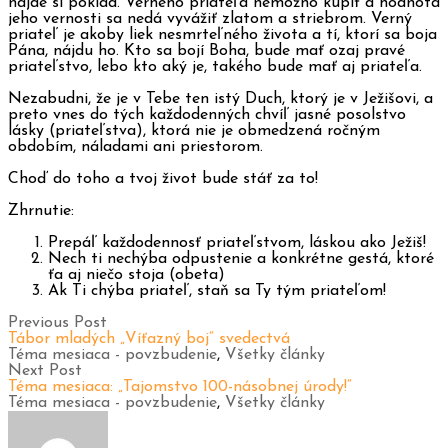
nájde si poklad. Verného priateľa nemožno kúpiť a hodnota
jeho vernosti sa nedá vyvážiť zlatom a striebrom. Verný
priateľ je akoby liek nesmrteľného života a tí, ktorí sa boja
Pána, nájdu ho. Kto sa bojí Boha, bude mať ozaj pravé
priateľstvo, lebo kto aký je, takého bude mať aj priateľa.
Nezabudni, že je v Tebe ten istý Duch, ktorý je v Ježišovi, a
preto vnes do tých každodenných chvíľ jasné posolstvo
lásky (priateľstva), ktorá nie je obmedzená ročným
obdobím, náladami ani priestorom.
Choď do toho a tvoj život bude stáť za to!
Zhrnutie:
Prepáľ každodennosť priateľstvom, láskou ako Ježiš!
Nech ti nechýba odpustenie a konkrétne gestá, ktoré
ťa aj niečo stoja (obeta)
Ak Ti chýba priateľ, staň sa Ty tým priateľom!
Previous Post
Tábor mladých „Víťazný boj“ svedectvá
Téma mesiaca - povzbudenie
,
Všetky články
Next Post
Téma mesiaca: „Tajomstvo 100-násobnej úrody!“
Téma mesiaca - povzbudenie
,
Všetky články