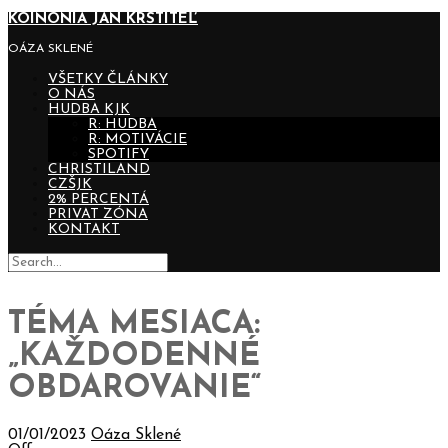
KOINONIA JÁN KRSTITEĽ
OÁZA SKLENÉ
VŠETKY ČLÁNKY
O NÁS
HUDBA KJK
R: HUDBA
R: MOTIVÁCIE
SPOTIFY
CHRISTILAND
CZŠJK
2% PERCENTÁ
PRIVAT ZÓNA
KONTAKT
TÉMA MESIACA:
„KAŽDODENNÉ
OBDAROVANIE“
01/01/2023
Oáza Sklené