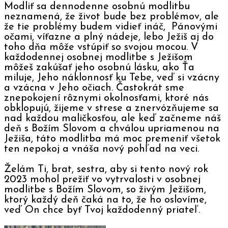
Modliť sa dennodenne osobnú modlitbu
neznamená, že život bude bez problémov, ale
že tie problémy budem vidieť ináč, Pánovými
očami, víťazne a plný nádeje, lebo Ježiš aj do
toho dňa môže vstúpiť so svojou mocou. V
každodennej osobnej modlitbe s Ježišom
môžeš zakúšať jeho osobnú lásku, ako Ťa
miluje, Jeho náklonnosť ku Tebe, veď si vzácny
a vzácna v Jeho očiach. Častokrát sme
znepokojení rôznymi okolnosťami, ktoré nás
obklopujú, žijeme v strese a znervózňujeme sa
nad každou maličkosťou, ale keď začneme náš
deň s Božím Slovom a chválou upriamenou na
Ježiša, táto modlitba má moc premeniť všetok
ten nepokoj a vnáša nový pohľad na veci.
Želám Ti, brat, sestra, aby si tento nový rok
2023 mohol prežiť vo vytrvalosti v osobnej
modlitbe s Božím Slovom, so živým Ježišom,
ktorý každý deň čaká na to, že ho oslovíme,
veď On chce byť Tvoj každodenný priateľ.