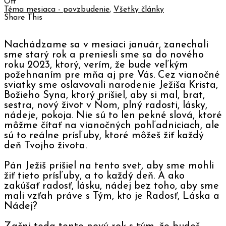
Off
Téma mesiaca - povzbudenie
,
Všetky články
Share This
Nachádzame sa v mesiaci január, zanechali
sme starý rok a preniesli sme sa do nového
roku 2023, ktorý, verím, že bude veľkým
požehnaním pre mňa aj pre Vás. Cez vianočné
sviatky sme oslavovali narodenie Ježiša Krista,
Božieho Syna, ktorý prišiel, aby si mal, brat,
sestra, nový život v Ňom, plný radosti, lásky,
nádeje, pokoja. Nie sú to len pekné slová, ktoré
môžme čítať na vianočných pohľadniciach, ale
sú to reálne prísľuby, ktoré môžeš žiť každý
deň Tvojho života.
Pán Ježiš prišiel na tento svet, aby sme mohli
žiť tieto prísľuby, a to každý deň. A ako
zakúšať radosť, lásku, nádej bez toho, aby sme
mali vzťah práve s Tým, kto je Radosť, Láska a
Nádej?