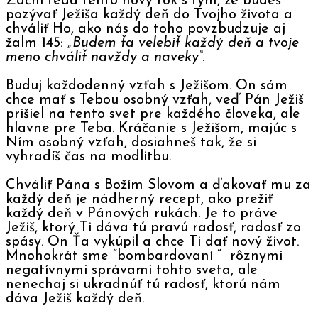
Začni teda tento nový rok s tým, že budeš
pozývať Ježiša každý deň do Tvojho života a
chváliť Ho, ako nás do toho povzbudzuje aj
žalm 145:
„Budem ťa velebiť každý deň a tvoje
meno chváliť navždy a naveky“
.
Buduj každodenný vzťah s Ježišom. On sám
chce mať s Tebou osobný vzťah, veď Pán Ježiš
prišiel na tento svet pre každého človeka, ale
hlavne pre Teba. Kráčanie s Ježišom, majúc s
Ním osobný vzťah, dosiahneš tak, že si
vyhradíš čas na modlitbu.
Chváliť Pána s Božím Slovom a ďakovať mu za
každý deň je nádherný recept, ako prežiť
každý deň v Pánových rukách. Je to práve
Ježiš, ktorý Ti dáva tú pravú radosť, radosť zo
spásy. On Ťa vykúpil a chce Ti dať nový život.
Mnohokrát sme “bombardovaní “ rôznymi
negatívnymi správami tohto sveta, ale
nenechaj si ukradnúť tú radosť, ktorú nám
dáva Ježiš každý deň.