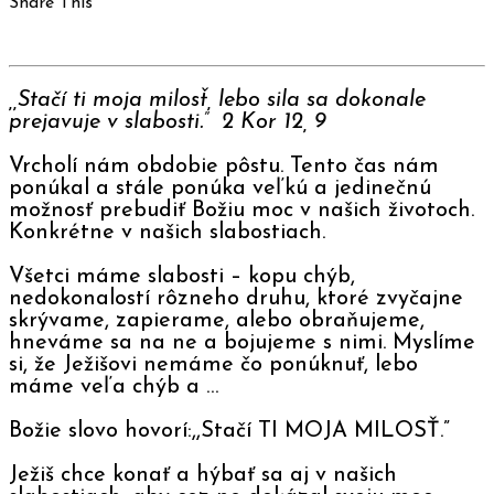
Share This
,,Stačí ti moja milosť, lebo sila sa dokonale
prejavuje v slabosti.” 2 Kor 12, 9
Vrcholí nám obdobie pôstu. Tento čas nám
ponúkal a stále ponúka veľkú a jedinečnú
možnosť prebudiť Božiu moc v našich životoch.
Konkrétne v našich slabostiach.
Všetci máme slabosti – kopu chýb,
nedokonalostí rôzneho druhu, ktoré zvyčajne
skrývame, zapierame, alebo obraňujeme,
hneváme sa na ne a bojujeme s nimi. Myslíme
si, že Ježišovi nemáme čo ponúknuť, lebo
máme veľa chýb a …
Božie slovo hovorí:,,Stačí TI MOJA MILOSŤ.”
Ježiš chce konať a hýbať sa aj v našich