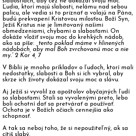
slabostiach, aby cez ne dokázal svoju moc.
Ľudia, ktorí majú slabosti, nelámu nad sebou
palicu, ale vedia si to priznať a volajú na Pána,
budú prekvapení Kristovou milosťou. Boží Syn,
Ježiš Kristus nie je limitovaný našimi
obmedzeniami, chybami a slabosťami. On
dokáže vložiť svoju moc do krehkých nádob,
ako sa píše:
,,tento poklad máme v hlinených
nádobách, aby mal Boh zvrchovanú moc a nie
my.” 2 Kor 4, 7
V Biblii je mnoho príkladov o ľudoch, ktorí mali
nedostatky, slabosti a Boh si ich vybral, aby
skrze ich životy dokázal svoju moc a slávu.
Aj Ježiš si vyvolil za apoštolov obyčajných ľudí
so slabosťami. Stali sa vyvolenými preto, lebo
boli ochotní dať sa pretvárať a používať.
Ochota je v Božích očiach cennejšia ako
schopnosť.
A tak sa neboj toho, že si nepoužiteľný, ak sa
cítiš slabý.