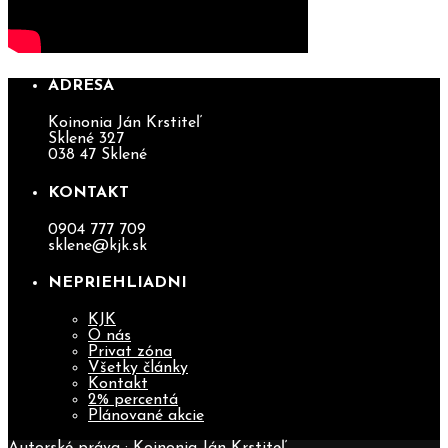
ADRESA
Koinonia Ján Krstiteľ
Sklené 327
038 47 Sklené
KONTAKT
0904 777 709
sklene@kjk.sk
NEPRIEHLIADNI
KJK
O nás
Privat zóna
Všetky články
Kontakt
2% percentá
Plánované akcie