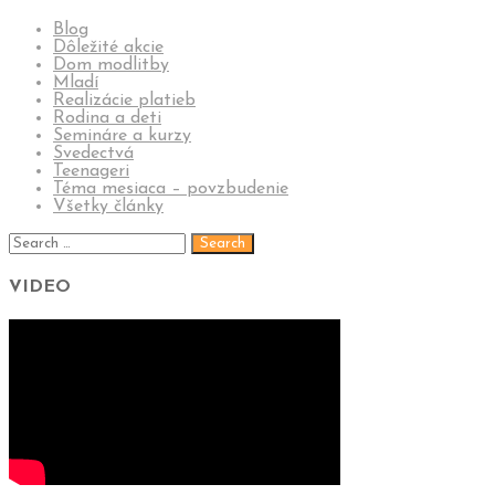
Blog
Dôležité akcie
Dom modlitby
Mladí
Realizácie platieb
Rodina a deti
Semináre a kurzy
Svedectvá
Teenageri
Téma mesiaca – povzbudenie
Všetky články
VIDEO