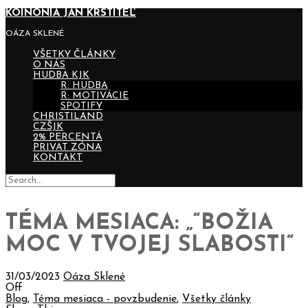
KOINONIA JÁN KRSTITEĽ
OÁZA SKLENÉ
VŠETKY ČLÁNKY
O NÁS
HUDBA KJK
R: HUDBA
R: MOTIVÁCIE
SPOTIFY
CHRISTILAND
CZŠJK
2% PERCENTÁ
PRIVAT ZÓNA
KONTAKT
TÉMA MESIACA: „“BOŽIA
MOC V TVOJEJ SLABOSTI“
31/03/2023
Oáza Sklené
Off
Blog
,
Téma mesiaca - povzbudenie
,
Všetky články