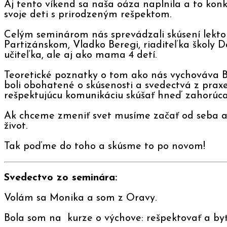
Aj tento víkend sa naša oáza naplnila a to konk
svoje deti s prirodzeným rešpektom.
Celým seminárom nás sprevádzali skúsení lektor
Partizánskom, Vladko Beregi, riaditeľka školy D
učiteľka, ale aj ako mama 4 detí.
Teoretické poznatky o tom ako nás vychováva Boh
boli obohatené o skúsenosti a svedectvá z praxe
rešpektujúcu komunikáciu skúšať hneď zahorúc
Ak chceme zmeniť svet musíme začať od seba a t
život.
Tak poďme do toho a skúsme to po novom!
Svedectvo zo seminára:
Volám sa Monika a som z Oravy.
Bola som na kurze o výchove: rešpektovať a by