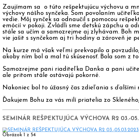
Zaujímam sa o túto rešpektujúcu výchovu a mno
výchovy nášho synčeka. Som povolaním učiteľka
vedie. Môj synček sa odnaučil s pomocou rešpek
emócií v pokoji. Zvládli sme detskú zápchu a o
stále sa učím a samozrejme aj zlyhávam. Boh mi
vie jašit s synčekom aj tri hodiny a zároveň je p
Na kurze má však veľmi prekvapilo a povzudilo, a
akoby ním bol a mal tú skúsenosť. Bola som z to
Samozrejme pani riaditeľka Danka a pani učiteľ
ale pritom stále ostávajú pokorné.
Nakoniec bol to úžasný čas zdieľania s ďalšími 
Ďakujem Bohu za vás milí priatelia zo Skleného,
SEMINÁR REŠPEKTUJÚCA VÝCHOVA R2 03.-05.
Obrázok 1 z 54