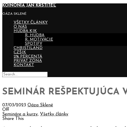
KOINONIA JÁN KRSTITEĽ
OÁZA SKLENÉ
VŠETKY ČLÁNKY
O NÁS
HUDBA KJK
R: HUDBA
R: MOTIVÁCIE
SPOTIFY
CHRISTILAND
CZŠJK
2% PERCENTÁ
PRIVAT ZÓNA
KONTAKT
SEMINÁR REŠPEKTUJÚCA 
07/03/2023
Oáza Sklené
Off
Semináre a kurzy
,
Všetky články
Share This