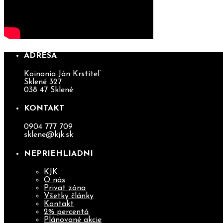
ADRESA
Koinonia Ján Krstiteľ
Sklené 327
038 47 Sklené
KONTAKT
0904 777 709
sklene@kjk.sk
NEPRIEHLIADNI
KJK
O nás
Privat zóna
Všetky články
Kontakt
2% percentá
Plánované akcie