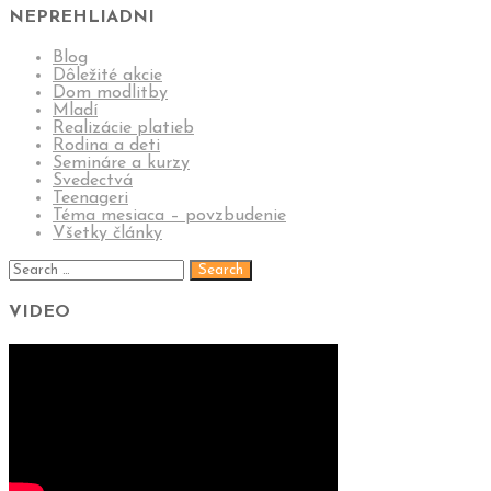
NEPREHLIADNI
Blog
Dôležité akcie
Dom modlitby
Mladí
Realizácie platieb
Rodina a deti
Semináre a kurzy
Svedectvá
Teenageri
Téma mesiaca – povzbudenie
Všetky články
VIDEO