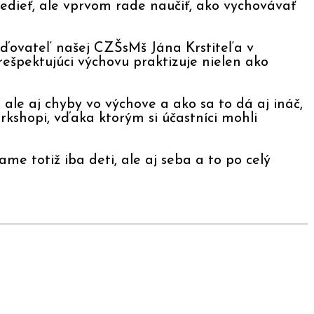
vedieť, ale vprvom rade naučiť, ako vychovávať
iaďovateľ našej CZŠsMš Jána Krstiteľa v
ešpektujúci výchovu praktizuje nielen ako
ale aj chyby vo výchove a ako sa to dá aj ináč,
rkshopi, vďaka ktorým si účastníci mohli
e totiž iba deti, ale aj seba a to po celý