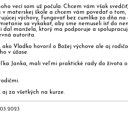
ho vecí som už počula. Chcem vám však svedčiť,
 v materskej škole a chcem vám povedať o tom,
tujúcej výchovy, fungovať bez cumlíka zo dňa na
dmietanie sa vykakať, aby sme nemuseli ísť do n
 dal manžela, ktorý ma podporuje a spolupracuje
evná autorita.
ko Vladko hovoril o Božej výchove ale aj rodičovs
ho v úžase.
ka Janka, mali veľmi praktické rady do života o 
rodičmi.
 aj za všetkých na kurze.
03.2023