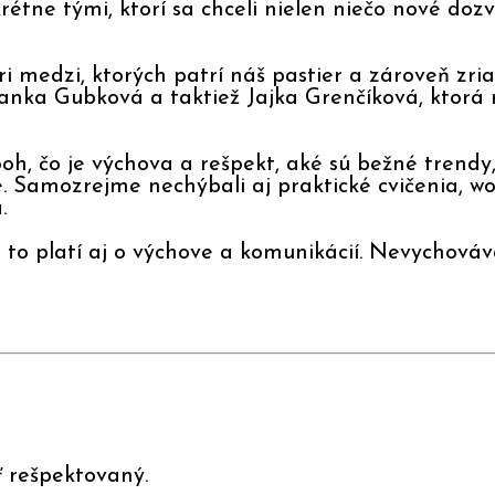
rétne tými, ktorí sa chceli nielen niečo nové doz
i medzi, ktorých patrí náš pastier a zároveň zr
anka Gubková a taktiež Jajka Grenčíková, ktorá r
, čo je výchova a rešpekt, aké sú bežné trendy, 
. Samozrejme nechýbali aj praktické cvičenia, wo
a.
o platí aj o výchove a komunikácií. Nevychovávam
ť rešpektovaný.