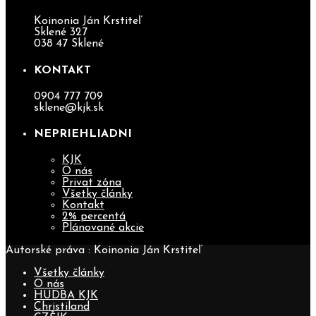
Koinonia Ján Krstiteľ
Sklené 327
038 47 Sklené
KONTAKT
0904 777 709
sklene@kjk.sk
NEPRIEHLIADNI
KJK
O nás
Privat zóna
Všetky články
Kontakt
2% percentá
Plánované akcie
Autorské práva : Koinonia Ján Krstiteľ
Všetky články
O nás
HUDBA KJK
Christiland