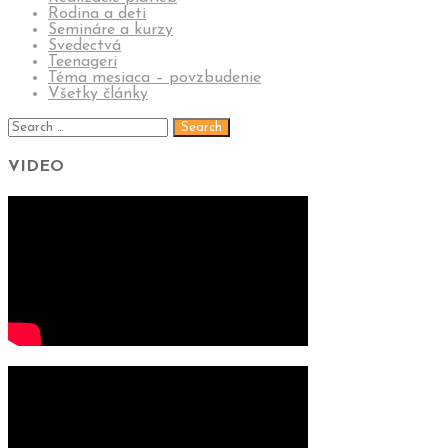
Rodina a deti
Semináre a kurzy
Svedectvá
Teenageri
Téma mesiaca – povzbudenie
Všetky články
VIDEO