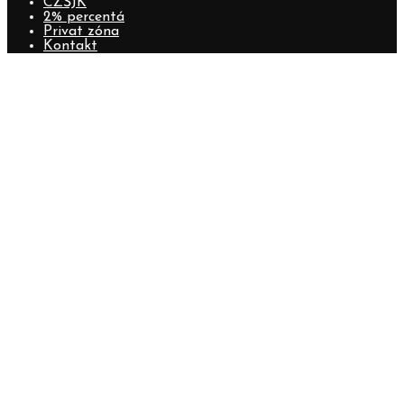
CZŠJK
2% percentá
Privat zóna
Kontakt