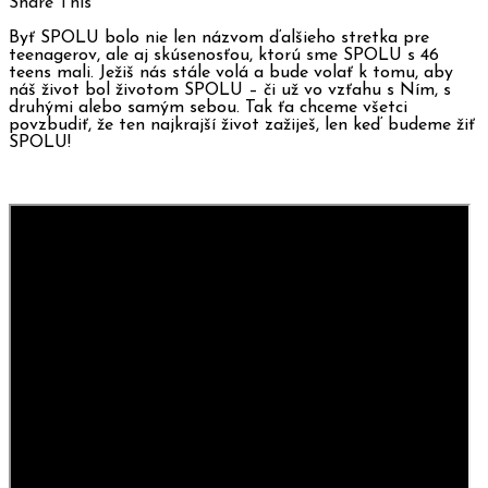
Share This
Byť SPOLU bolo nie len názvom ďalšieho stretka pre
teenagerov, ale aj skúsenosťou, ktorú sme SPOLU s 46
teens mali. Ježiš nás stále volá a bude volať k tomu, aby
náš život bol životom SPOLU – či už vo vzťahu s Ním, s
druhými alebo samým sebou. Tak ťa chceme všetci
povzbudiť, že ten najkrajší život zažiješ, len keď budeme žiť
SPOLU!