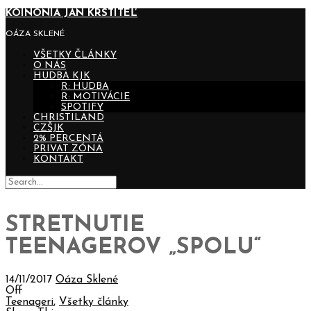
KOINONIA JÁN KRSTITEĽ
OÁZA SKLENÉ
VŠETKY ČLÁNKY
O NÁS
HUDBA KJK
R: HUDBA
R: MOTIVÁCIE
SPOTIFY
CHRISTILAND
CZŠJK
2% PERCENTÁ
PRIVAT ZÓNA
KONTAKT
STRETNUTIE
TEENAGEROV „SPOLU“
14/11/2017
Oáza Sklené
Off
Teenageri
,
Všetky články