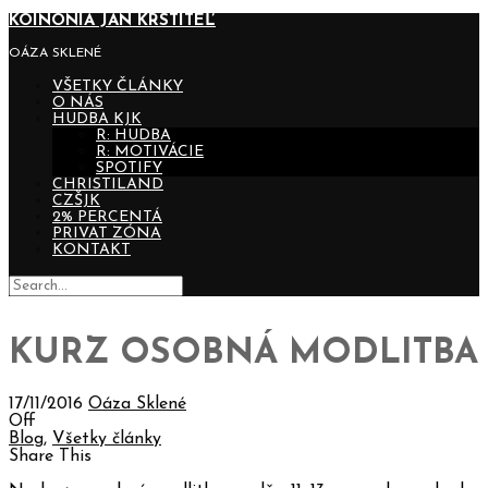
KOINONIA JÁN KRSTITEĽ
OÁZA SKLENÉ
VŠETKY ČLÁNKY
O NÁS
HUDBA KJK
R: HUDBA
R: MOTIVÁCIE
SPOTIFY
CHRISTILAND
CZŠJK
2% PERCENTÁ
PRIVAT ZÓNA
KONTAKT
KURZ OSOBNÁ MODLITBA
17/11/2016
Oáza Sklené
Off
Blog
,
Všetky články
Share This