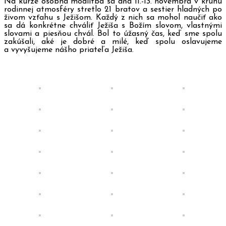
Na kurze osobná modlitba sa dňa 11.-13. novembra v kruhu
rodinnej atmosféry stretlo 21 bratov a sestier hladných po
živom vzťahu s Ježišom. Každý z nich sa mohol naučiť ako
sa dá konkrétne chváliť Ježiša s Božím slovom, vlastnými
slovami a piesňou chvál. Bol to úžasný čas, keď sme spolu
zakúšali, aké je dobré a milé, keď spolu oslavujeme
a vyvyšujeme nášho priateľa Ježiša.