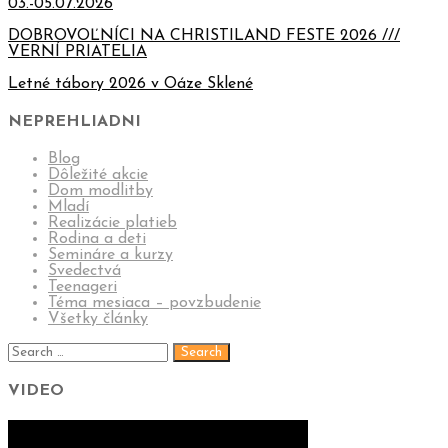
03.-05.07.2026
DOBROVOĽNÍCI NA CHRISTILAND FESTE 2026 ///
VERNÍ PRIATELIA
Letné tábory 2026 v Oáze Sklené
NEPREHLIADNI
Blog
Dôležité akcie
Dom modlitby
Mladí
Realizácie platieb
Rodina a deti
Semináre a kurzy
Svedectvá
Teenageri
Téma mesiaca – povzbudenie
Všetky články
VIDEO