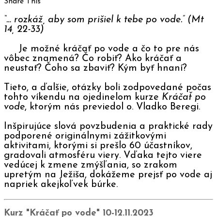
Share This
“… rozkáž, aby som prišiel k tebe po vode.” (Mt
14, 22-33)
Je možné kráčať po vode a čo to pre nás
vôbec znamená? Čo robiť? Ako kráčať a
neustať? Čoho sa zbaviť? Kým byť hnaní?
Tieto, a ďalšie, otázky boli zodpovedané počas
tohto víkendu na ojedinelom kurze
Kráčať po
vode
, ktorým nás previedol o. Vladko Beregi.
Inšpirujúce slová povzbudenia a praktické rady
podporené originálnymi zážitkovými
aktivitami, ktorými si prešlo 60 účastníkov,
gradovali atmosféru viery. Vďaka tejto viere
vedúcej k zmene zmýšľania, so zrakom
upretým na Ježiša, dokážeme prejsť po vode aj
napriek akejkoľvek búrke.
Kurz "Kráčať po vode" 10-12.11.2023