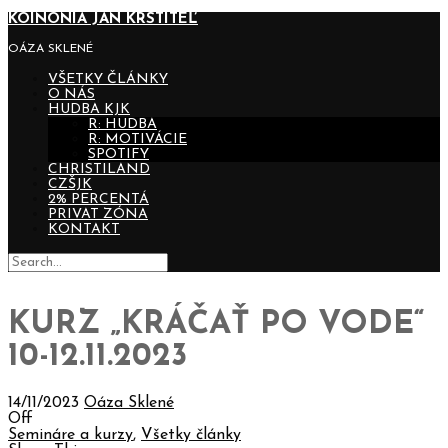
KOINONIA JÁN KRSTITEĽ
OÁZA SKLENÉ
VŠETKY ČLÁNKY
O NÁS
HUDBA KJK
R: HUDBA
R: MOTIVÁCIE
SPOTIFY
CHRISTILAND
CZŠJK
2% PERCENTÁ
PRIVAT ZÓNA
KONTAKT
KURZ „KRÁČAŤ PO VODE“
10-12.11.2023
14/11/2023
Oáza Sklené
Off
Semináre a kurzy
,
Všetky články