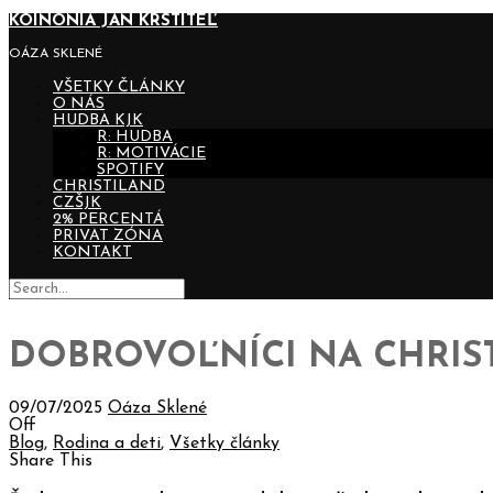
KOINONIA JÁN KRSTITEĽ
OÁZA SKLENÉ
VŠETKY ČLÁNKY
O NÁS
HUDBA KJK
R: HUDBA
R: MOTIVÁCIE
SPOTIFY
CHRISTILAND
CZŠJK
2% PERCENTÁ
PRIVAT ZÓNA
KONTAKT
DOBROVOĽNÍCI NA CHRISTI
09/07/2025
Oáza Sklené
Off
Blog
,
Rodina a deti
,
Všetky články
Share This