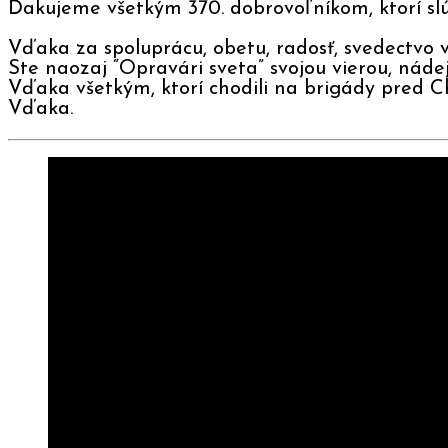
Ďakujeme všetkým 370. dobrovoľníkom, ktorí slú
Vďaka za spoluprácu, obetu, radosť, svedectvo v
Ste naozaj “Opravári sveta” svojou vierou, nádejo
Vďaka všetkým, ktorí chodili na brigády pred Ch
Vďaka.