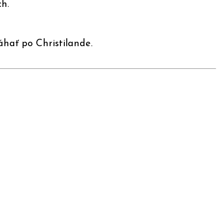
ch.
áhať po Christilande.