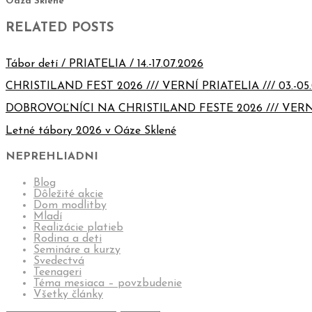
Oáza Sklené
RELATED POSTS
Tábor detí / PRIATELIA / 14.-17.07.2026
CHRISTILAND FEST 2026 /// VERNÍ PRIATELIA /// 03.-05.
DOBROVOĽNÍCI NA CHRISTILAND FESTE 2026 /// VERN
Letné tábory 2026 v Oáze Sklené
NEPREHLIADNI
Blog
Dôležité akcie
Dom modlitby
Mladí
Realizácie platieb
Rodina a deti
Semináre a kurzy
Svedectvá
Teenageri
Téma mesiaca – povzbudenie
Všetky články