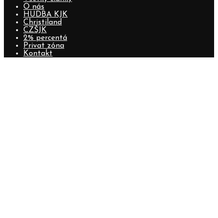
O nás
HUDBA KJK
Christiland
CZŠJK
2% percentá
Privat zóna
Kontakt