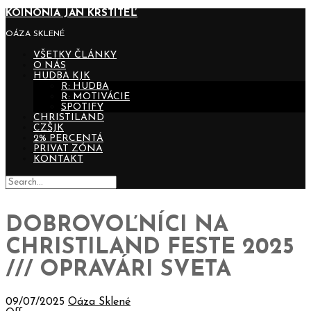
KOINONIA JÁN KRSTITEĽ
OÁZA SKLENÉ
VŠETKY ČLÁNKY
O NÁS
HUDBA KJK
R: HUDBA
R: MOTIVÁCIE
SPOTIFY
CHRISTILAND
CZŠJK
2% PERCENTÁ
PRIVAT ZÓNA
KONTAKT
DOBROVOĽNÍCI NA
CHRISTILAND FESTE 2025
/// OPRAVÁRI SVETA
09/07/2025
Oáza Sklené