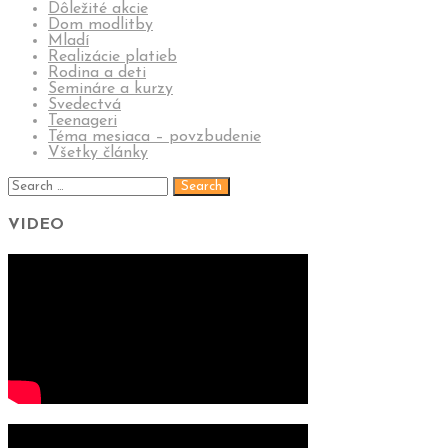
Dôležité akcie
Dom modlitby
Mladí
Realizácie platieb
Rodina a deti
Semináre a kurzy
Svedectvá
Teenageri
Téma mesiaca – povzbudenie
Všetky články
VIDEO