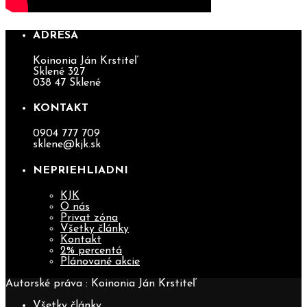
ADRESA
Koinonia Ján Krstiteľ
Sklené 327
038 47 Sklené
KONTAKT
0904 777 709
sklene@kjk.sk
NEPRIEHLIADNI
KJK
O nás
Privat zóna
Všetky články
Kontakt
2% percentá
Plánované akcie
Autorské práva : Koinonia Ján Krstiteľ
Všetky články